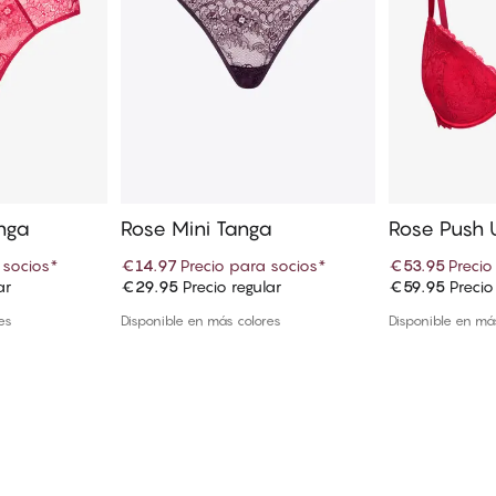
anga
Rose Mini Tanga
Rose Push 
 socios
*
€14.97
Precio para socios
*
€53.95
Precio
ar
€29.95
Precio regular
€59.95
Precio
 cesta
Añadir a la cesta
Añadi
es
Disponible en más colores
Disponible en má