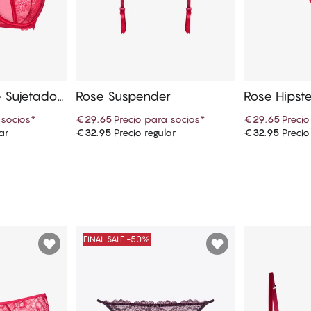
e Sujetador
Rose Suspender
Rose Hipst
 socios
*
€29.65
Precio para socios
*
€29.65
Precio
ar
€32.95
Precio regular
€32.95
Precio
 cesta
Añadir a la cesta
Añadi
FINAL SALE -50%