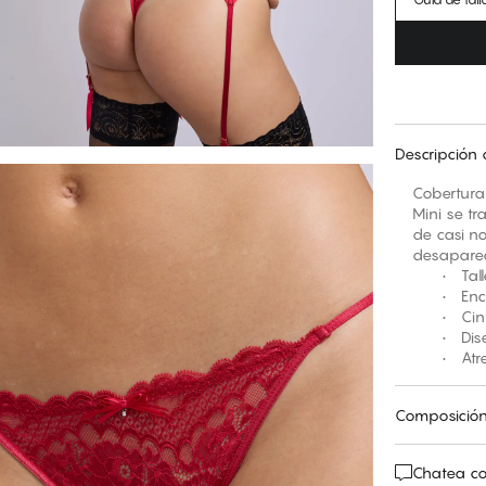
Descripción 
Cobertura 
Mini se tr
de casi no
desaparec
• Talle 
• Encaje
• Cintura
• Diseña
• Atrevi
Composició
Chatea co