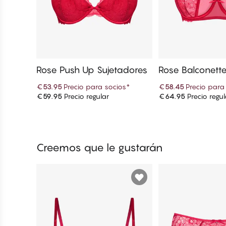
Rose Push Up Sujetadores
Rose Balconett
es
€53.95
Precio para socios
*
€58.45
Precio para
€59.95
Precio regular
€64.95
Precio regul
Añadir a la cesta
Añadir a la
Creemos que le gustarán