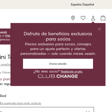
España | Español
Storefinder
Disfruta de beneficios exclusivos
ón
o
Hazte socio
para desbloquear las ofertas exclusivas para
para socios
 precios del Club solo son válidos cuando estás conectado.
Precios exclusivos para socios, consejos
para un ajuste perfecto y ofertas
personalizadas – solo cuando inicias sesión.
ini Tanga
Inicia sesión
 reseñas
¿No eres socio?
Regístrate gratis
, Poliamida
io para socios
*
io regular
 Red
la sugerida para este artículo
as