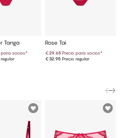
er Tanga
Rose Tai
 para socios
*
€29.65
Precio para socios
*
 regular
€32.95
Precio regular
r a la cesta
Añadir a la cesta