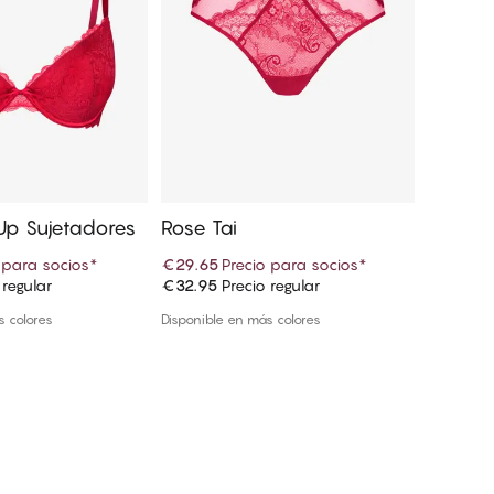
Up Sujetadores
Rose Tai
Stella 
 para socios
*
€29.65
Precio para socios
*
€25.15
P
 regular
€32.95
Precio regular
€27.95
P
r a la cesta
Añadir a la cesta
s colores
Disponible en más colores
Disponible 