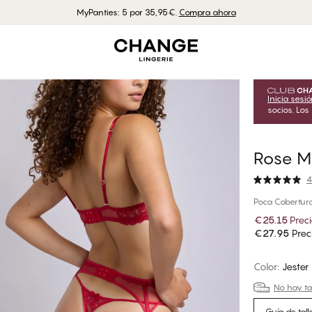
MyPanties: 5 por 35,95€.
Compra ahora
Inicia sesi
socios. Los
Rose M
4
Poca Cobertura
€25.15
Prec
€27.95
Prec
Color
:
Jester
No hay tal
Guía de tall