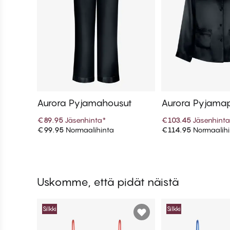
Aurora Pyjamahousut
Aurora Pyjama
€89.95
Jäsenhinta
*
€103.45
Jäsenhint
€99.95
Normaalihinta
€114.95
Normaalihi
Lisää ostoskoriin
Lisää ostos
Uskomme, että pidät näistä
Silkki
Silkki