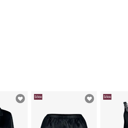
Silkki
Silkki