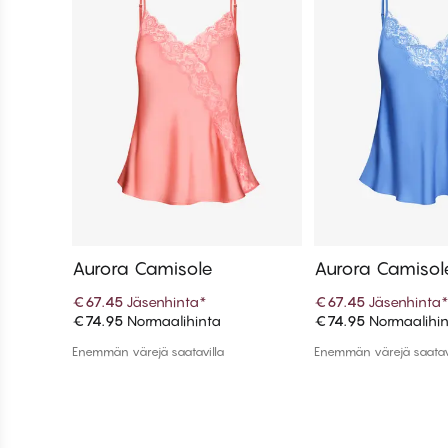
Aurora Camisole
Aurora Camisol
€67.45
Jäsenhinta
*
€67.45
Jäsenhinta
€74.95
Normaalihinta
€74.95
Normaalihi
Lisää ostoskoriin
Lisää ostos
Enemmän värejä saatavilla
Enemmän värejä saatav