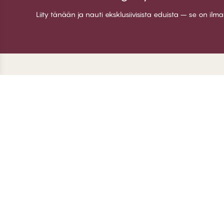
Liity tänään ja nauti eksklusiivisista eduista – se on ilm
Kiitos kun vierailit
C
CHANGE Lingerie
Ti
Jä
Lii
Ki