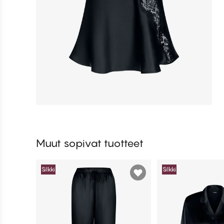
Muut sopivat tuotteet
Silkki
Silkki