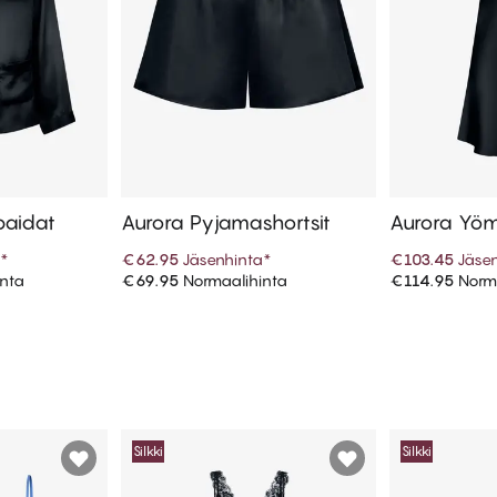
paidat
Aurora Pyjamashortsit
Aurora Yö
a
*
€62.95
Jäsenhinta
*
€103.45
Jäse
nta
€69.95
Normaalihinta
€114.95
Norma
koriin
Lisää ostoskoriin
Lisää
Silkki
Silkki