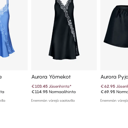
e
Aurora Yömekot
Aurora Pyj
*
€103.45
Jäsenhinta
*
€62.95
Jäsen
nta
€114.95
Normaalihinta
€69.95
Norma
koriin
Lisää ostoskoriin
Lisää
illa
Enemmän värejä saatavilla
Enemmän värejä 