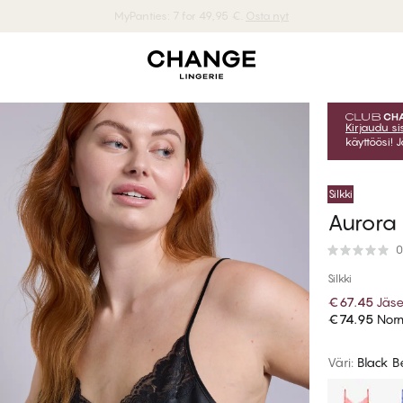
MyPanties: 7 for 49,95 €.
Osta nyt
Kirjaudu s
käyttöösi! 
Silkki
Aurora
0
Silkki
€67.45
Jäse
€74.95
Norm
Väri
:
Black B