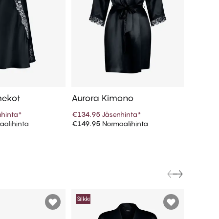
mekot
Aurora Kimono
nhinta
*
€134.95
Jäsenhinta
*
alihinta
€149.95
Normaalihinta
 ostoskoriin
Lisää ostoskoriin
Silkki
Silkki