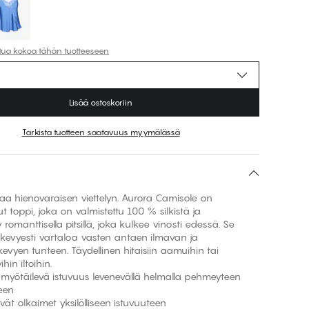
ttua kokoa tähän tuotteeseen
Lisää ostoskoriin
Tarkista tuotteen saatavuus myymälässä
taa hienovaraisen viettelyn. Aurora Camisole on
t toppi, joka on valmistettu 100 % silkistä ja
y romanttisella pitsillä, joka kulkee vinosti edessä. Se
 kevyesti vartaloa vasten antaen ilmavan ja
vyen tunteen. Täydellinen hitaisiin aamuihin tai
ihin iltoihin.
 myötäilevä istuvuus levenevällä helmalla pehmeyteen
seen
vät olkaimet yksilölliseen istuvuuteen