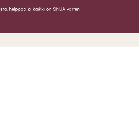
aista, helppoa ja kaikki on SINUA varten.
LUB CHANGE
PALVELU
YRITY
etoa Club CHANGE:sta
Toimitus
About 
senehdot
Palautukset
Myymä
ty jäseneksi
Lahjakortit
Ura CH
rjaudu sisään
Kokeile rintaliivien sovitusta
Yhteis
FAQ
B2B
Ota yhteyttä
Whistleblower policy