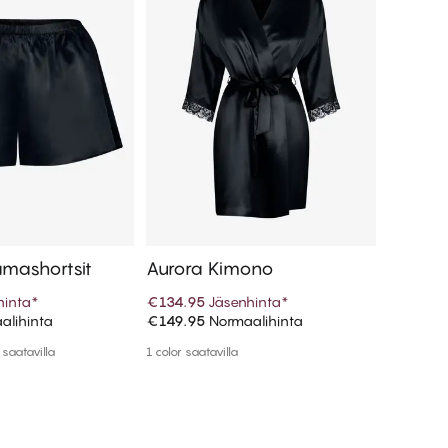
amashortsit
Aurora Kimono
Aurora
hinta
*
€134.95
Jäsenhinta
*
€89.95
alihinta
€149.95
Normaalihinta
€99.95
N
 ostoskoriin
Lisää ostoskoriin
saatavilla
1 color saatavilla
Enemmän v