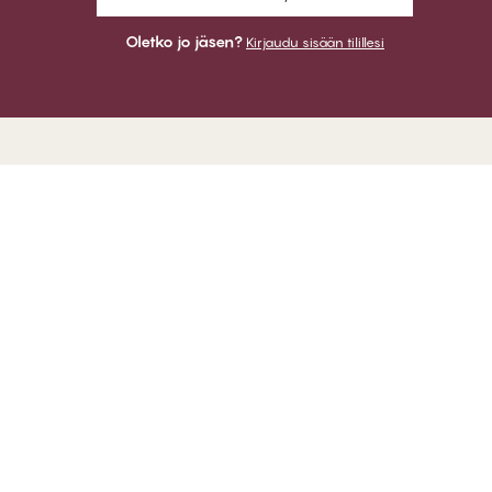
Oletko jo jäsen?
Kirjaudu sisään tilillesi
1
S
VOIT MAKSAA
CHANGE Lingerie
lät
LÄHETÄMME
ANGE:lla
kuntavastuu