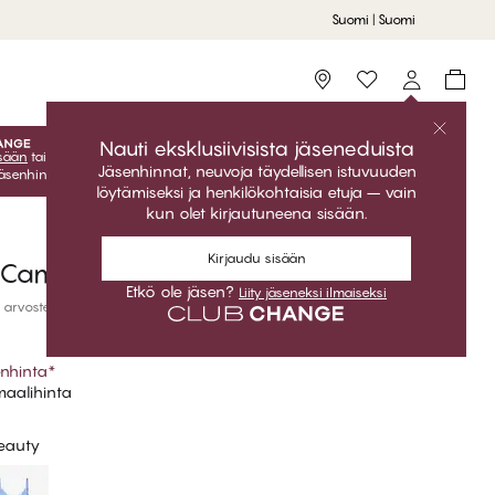
Suomi | Suomi
Storefinder
Nauti eksklusiivisista jäseneduista
isään
tai
liity jäseneksi
ilmaiseksi ja saat eksklusiiviset jäsenedut
Jäsenhinnat, neuvoja täydellisen istuvuuden
Jäsenhinnat ovat voimassa vain kun olet kirjautuneena sisään.
löytämiseksi ja henkilökohtaisia etuja – vain
kun olet kirjautuneena sisään.
Kirjaudu sisään
 Camisole
Etkö ole jäsen?
Liity jäseneksi ilmaiseksi
 arvostelut
nhinta
*
aalihinta
eauty