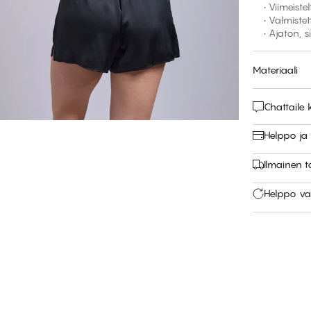
• Viimeiste
• Valmiste
• Ajaton, 
Materiaali
Chattail
Helppo ja
Ilmainen 
Helppo va