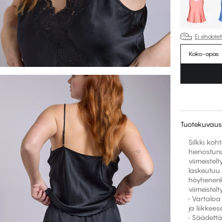
Ei ehdote
Koko-opas
Tuotekuvaus
Silkki koh
hienostunu
viimeistelt
laskeutuu
höyhenenke
viimeistelty
• Vartaloa
ja liikkee
• Säädettä