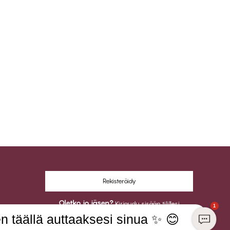
Rekisteröidy
Oletko jo jäsen?
Kirjaudu sisään tilillesi
1
n täällä auttaaksesi sinua ✨ 😊