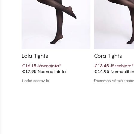
Lola Tights
Cora Tights
€16.15
Jäsenhinta
*
€13.45
Jäsenhinta
*
€17.95
Normaalihinta
€14.95
Normaalihi
Lisää ostoskoriin
Lisää ostos
1 color saatavilla
Enemmän värejä saatav