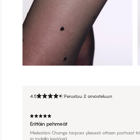
4.5
Perustuu 2 arvosteluun
Erittäin pehmeät
Mielestäni Change tarjoaa yleisesti ottaen parhaat trik
ja todella kestäviä.