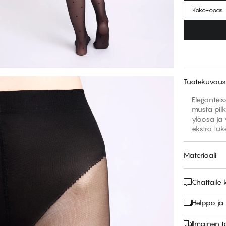
Koko-opas
Tuotekuvaus
Elegantei
musta pilk
yläosa ja 
ekstra tuk
Materiaali
Chattail
Helppo ja
Ilmainen 