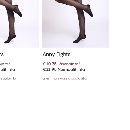
ts
Anny Tights
Cora Ti
inta
*
€10.75
Jäsenhinta
*
€10.75
J
lihinta
€11.95
Normaalihinta
€11.95
N
 ostoskoriin
Lisää ostoskoriin
saatavilla
Enemmän värejä saatavilla
Enemmän v