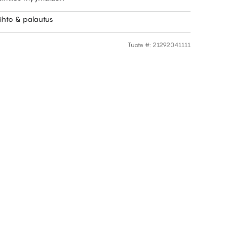
ihto & palautus
Tuote #
:
21292041111