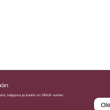
ään
aista, helppoa ja kaikki on SINUA varten.
Ole