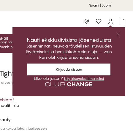
Suomi | Suomi
Storefinder
Nauti eksklusiivisista jäseneduista
isään
tai
liity jäseneksi
ilmaiseksi ja saat eksklusiiviset jäsenedut
Jäsenhinnat, neuvoja täydellisen istuvuuden
Jäsenhinnat ovat voimassa vain kun olet kirjautuneena sisään.
löytämiseksi ja henkilökohtaisia etuja – vain
kun olet kirjautuneena sisään.
Kirjaudu sisään
Tights
Etkö ole jäsen?
Liity jäseneksi ilmaiseksi
 arvostelut
nhinta
*
aalihinta
eauty
ttua kokoa tähän tuotteeseen