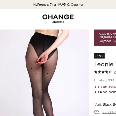
MyPanties: 7 for 49,95 €.
Osta nyt
Kirjaudu s
käyttöösi! 
3 for 2
Leonie 
2
Ei Tukea, 30D
€13.45
Jäse
€14.95
Norm
Väri
:
Black B
Ei ehdote