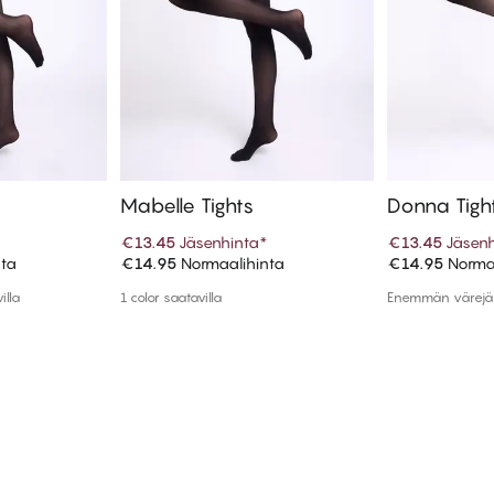
Mabelle Tights
Donna Tigh
€13.45
Jäsenhinta
*
€13.45
Jäsenh
nta
€14.95
Normaalihinta
€14.95
Normaa
koriin
Lisää ostoskoriin
Lisää
illa
1 color saatavilla
Enemmän värejä 