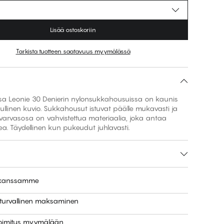
Lisää ostoskoriin
Tarkista tuotteen saatavuus myymälässä
ssa Leonie 30 Denierin nylonsukkahousuissa on kaunis
ullinen kuvio. Sukkahousut istuvat päälle mukavasti ja
varvasosa on vahvistettua materiaalia, joka antaa
ea. Täydellinen kun pukeudut juhlavasti.
e kanssamme
 turvallinen maksaminen
toimitus myymälään