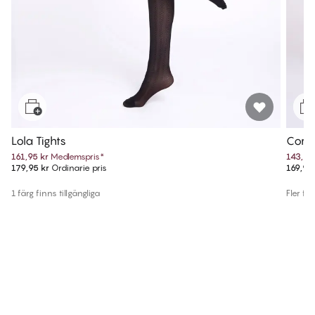
Lola Tights
Cora 
161,95 kr
Medlemspris
*
143,95
179,95 kr
Ordinarie pris
169,95 
1 färg finns tillgängliga
Fler fär