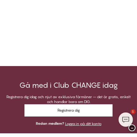
Gå med i Club CHANGE idag
Registrera dig idag och njut av exklusiva förmåner – det är gratis, enkelt
och handlar bara om DIG.
Registrera dig
1
Redan medlem?
Logga in på ditt konto
−