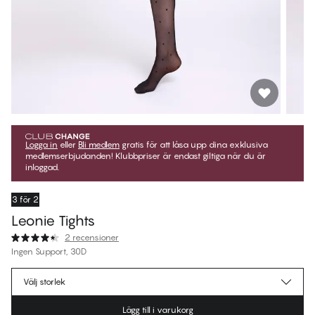
Logga in
eller
Bli medlem
gratis för att låsa upp dina exklusiva
medlemserbjudanden! Klubbpriser är endast giltiga när du är
inloggad.
3 för 2
Leonie Tights
2 recensioner
Ingen Support, 30D
143,95 kr
Medlemspris
*
Välj storlek
159,95 kr
Ordinarie pris
Lägg till i varukorg