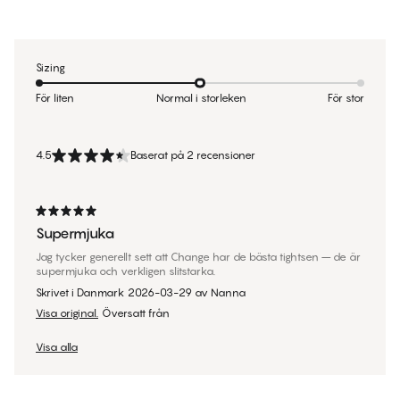
Sizing
För liten
Normal i storleken
För stor
4.5
Baserat på 2 recensioner
Supermjuka
Jag tycker generellt sett att Change har de bästa tightsen – de är
supermjuka och verkligen slitstarka.
Skrivet i Danmark
2026-03-29
av
Nanna
Visa original.
Översatt från
Visa alla