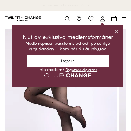
Fri leverans vid köp över 800 kr.
Storefinder
Njut av exklusiva medlemsförmåner
Medlemspriser, passformsråd och personliga
erbjudanden – bara när du är inloggad.
Logga in
Inte medlem?
Registrera dig gratis