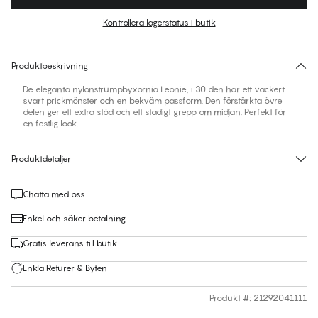
Färg
:
Black Beauty
Kontrollera lagerstatus i butik
Ingen storlek föreslås för den här produkten
30 dagars returrätt | Gratis leverans till butik
Produktbeskrivning
De eleganta nylonstrumpbyxornia Leonie, i 30 den har ett vackert
svart prickmönster och en bekväm passform. Den förstärkta övre
delen ger ett extra stöd och ett stadigt grepp om midjan. Perfekt för
Produktdetaljer
Chatta med oss
Enkel och säker betalning
Gratis leverans till butik
Enkla Returer & Byten
Produkt #
:
21292041111