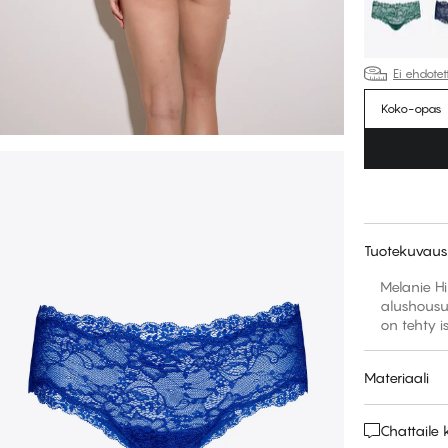
Ei ehdote
Koko-opas
Tuotekuvaus
Melanie Hi
alushousu 
on tehty is
Materiaali
Chattail