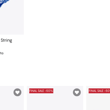
 String
ta
koriin
FINAL SALE -50%
FINAL SALE -5