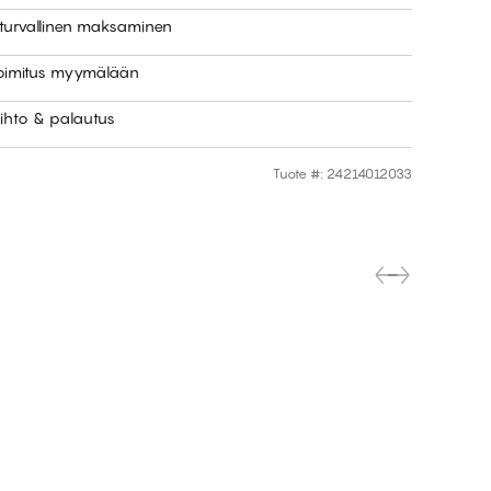
 turvallinen maksaminen
toimitus myymälään
ihto & palautus
Tuote #
:
24214012033