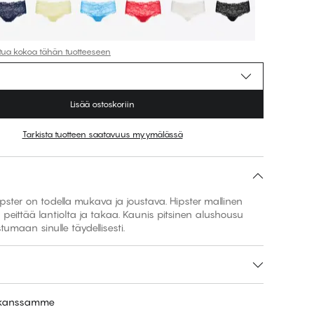
ttua kokoa tähän tuotteeseen
Lisää ostoskoriin
Tarkista tuotteen saatavuus myymälässä
pster on todella mukava ja joustava. Hipster mallinen
peittää lantiolta ja takaa. Kaunis pitsinen alushousu
tumaan sinulle täydellisesti.
e kanssamme