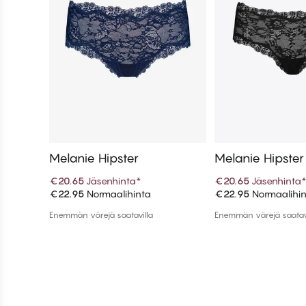
Melanie Hipster
Melanie Hipster
€20.65
Jäsenhinta
*
€20.65
Jäsenhinta
€22.95
Normaalihinta
€22.95
Normaalihi
Lisää ostoskoriin
Lisää ostos
Enemmän värejä saatavilla
Enemmän värejä saatav