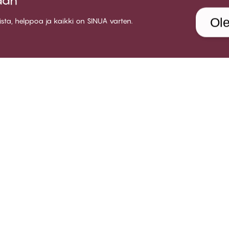
ään
Ole
aista, helppoa ja kaikki on SINUA varten.
LUB CHANGE
PALVELU
YRITY
etoa Club CHANGE:sta
Toimitus
About 
senehdot
Palautukset
Myymä
ty jäseneksi
Lahjakortit
Ura CH
rjaudu sisään
Kokeile rintaliivien sovitusta
Yhteis
FAQ
B2B
Ota yhteyttä
Whistleblower policy