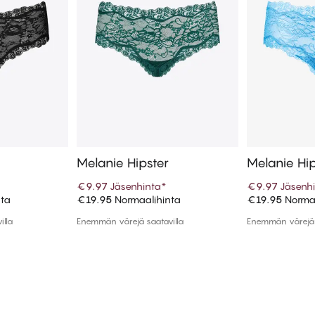
Melanie Hipster
Melanie Hip
*
€9.97
Jäsenhinta
*
€9.97
Jäsenh
nta
€19.95
Normaalihinta
€19.95
Normaa
koriin
Lisää ostoskoriin
Lisää
illa
Enemmän värejä saatavilla
Enemmän värejä 