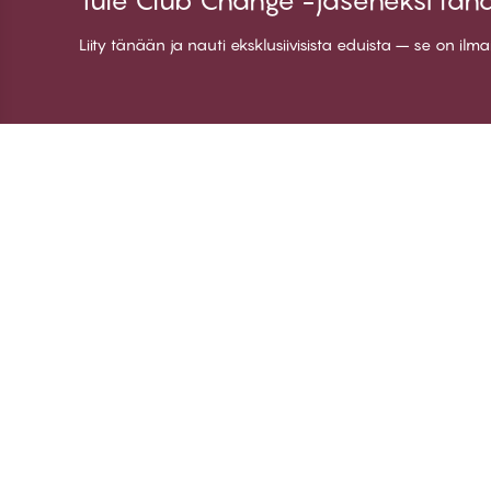
Tule Club Change -jäseneksi tän
Liity tänään ja nauti eksklusiivisista eduista – se on ilm
Kiitos kun vierailit
C
CHANGE Lingerie
Ti
Jä
Lii
Ki