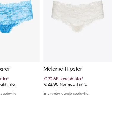
ster
Melanie Hipster
Melani
inta
*
€20.65
Jäsenhinta
*
€5.98
Jä
lihinta
€22.95
Normaalihinta
€19.95
N
 ostoskoriin
Lisää ostoskoriin
saatavilla
Enemmän värejä saatavilla
Enemmän v