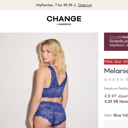
MyPanties: 7 for 49,95 €.
Osta nyt
Kirjaudu s
käyttöösi! 
FINAL SALE -
Melanie
0
Medium Peittäv
€9.97
Jäsen
€19.95
Norm
Väri
:
Blue hi