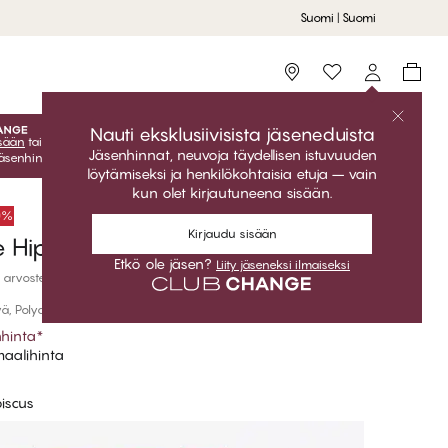
Suomi | Suomi
Storefinder
Nauti eksklusiivisista jäseneduista
isään
tai
liity jäseneksi
ilmaiseksi ja saat eksklusiiviset jäsenedut
Jäsenhinnat, neuvoja täydellisen istuvuuden
Jäsenhinnat ovat voimassa vain kun olet kirjautuneena sisään.
löytämiseksi ja henkilökohtaisia etuja – vain
kun olet kirjautuneena sisään.
50%
Kirjaudu sisään
 Hipster
Etkö ole jäsen?
Liity jäseneksi ilmaiseksi
 arvostelut
ä, Polyamiidi
hinta
*
aalihinta
biscus