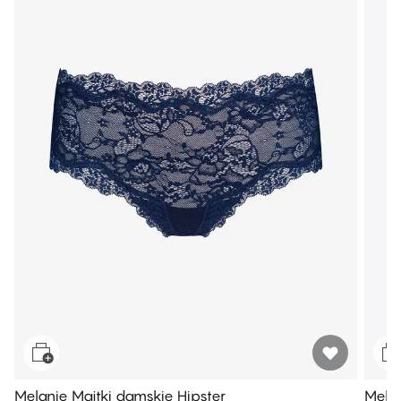
Melanie Majtki damskie Hipster
Melan