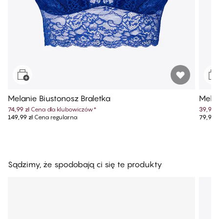
Melanie Biustonosz Braletka
Melan
74,99 zł
Cena dla klubowiczów
*
39,99 z
149,99 zł
Cena regularna
79,99 z
Sądzimy, że spodobają ci się te produkty