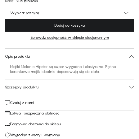
Kolor
:
Blue hibiscus
Wybierz rozmiar
Dodaj do koszyka
Sprawdź dostępność w sklepie stacjonarnym
Brak sugerowanego rozmiaru dla tego produktu
30 dni na zwrot | Bezpłatna dostawa do sklepu
Opis produktu
Majtki Melanie Hipster są super wygodne i elastyczne. Piękne
koronkowe majtki idealnie dopasowują się do ciała.
Szczegóły produktu
Czatuj z nami
Łatwa i bezpieczna płatność
Darmowa dostawa do sklepu
Wygodne zwroty i wymiany