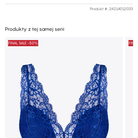
Produkt #
:
24214012033
Produkty z tej samej serii
FINAL SALE -50%
FINA