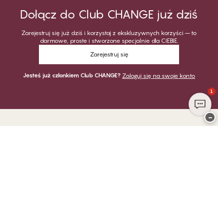
Dołącz do Club CHANGE już dziś
Zarejestruj się już dziś i korzystaj z ekskluzywnych korzyści – to
darmowe, proste i stworzone specjalnie dla CIEBIE.
Zarejestruj się
Jesteś już członkiem Club CHANGE?
Zaloguj się na swoje konto
1
−
Dziękujemy za odwiedzenie
CHANGE Lingerie
PŁATNOŚĆ