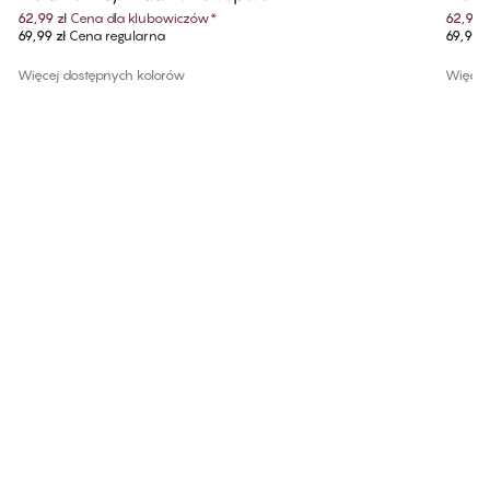
62,99 zł
Cena dla klubowiczów
*
62,99 z
69,99 zł
Cena regularna
69,99 z
Więcej dostępnych kolorów
Więcej