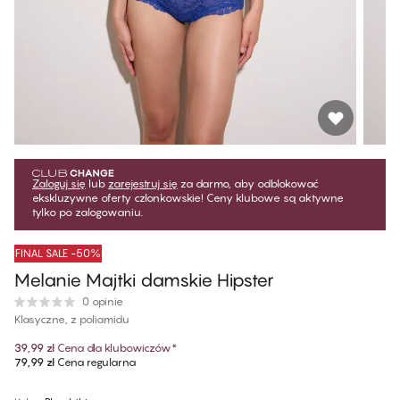
Zaloguj się
lub
zarejestruj się
za darmo, aby odblokować
ekskluzywne oferty członkowskie! Ceny klubowe są aktywne
tylko po zalogowaniu.
FINAL SALE -50%
Melanie Majtki damskie Hipster
0 opinie
Klasyczne, z poliamidu
39,99 zł
Cena dla klubowiczów
*
79,99 zł
Cena regularna