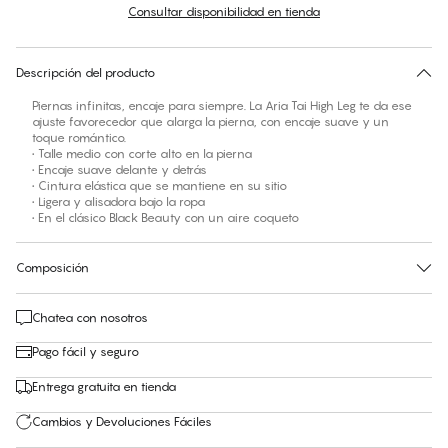
Consultar disponibilidad en tienda
No hay talla sugerida para este artículo
30 días de devolución | Envío gratuito a la tienda
Descripción del producto
Piernas infinitas, encaje para siempre. La Aria Tai High Leg te da ese
ajuste favorecedor que alarga la pierna, con encaje suave y un
toque romántico.
• Talle medio con corte alto en la pierna
• Encaje suave delante y detrás
• Cintura elástica que se mantiene en su sitio
• Ligera y alisadora bajo la ropa
• En el clásico Black Beauty con un aire coqueto
Composición
Chatea con nosotros
Pago fácil y seguro
Entrega gratuita en tienda
Cambios y Devoluciones Fáciles