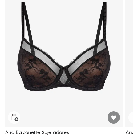
Aria Balconette Sujetadores
Aria 