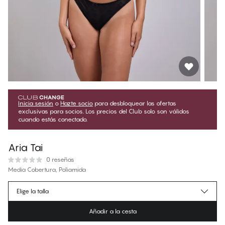
Inicia sesión
o
Hazte socio
para desbloquear las ofertas
exclusivas para socios. Los precios del Club solo son válidos
cuando estás conectado.
Aria Tai
0 reseñas
Media Cobertura, Poliamida
€20.65
Precio para socios
*
Elige la talla
€22.95
Precio regular
Añadir a la cesta
Color
:
Black Beauty