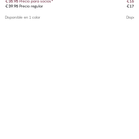
€35.95
Precio para socios
*
€16.15
€39.95
Precio regular
€17.9
Disponible en 1 color
Disponi