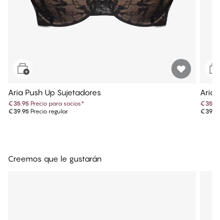
Aria Push Up Sujetadores
Aria 
€35.95
Precio para socios
*
€35.9
€39.95
Precio regular
€39.9
Creemos que le gustarán