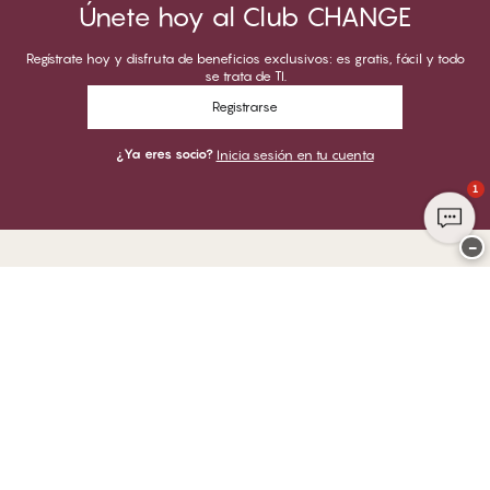
Únete hoy al Club CHANGE
Regístrate hoy y disfruta de beneficios exclusivos: es gratis, fácil y todo
se trata de TI.
Registrarse
¿Ya eres socio?
Inicia sesión en tu cuenta
1
−
Gracias por visitar
CHANGE Lingerie
PUEDES PAGAR CON