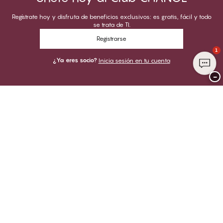
Regístrate hoy y disfruta de beneficios exclusivos: es gratis, fácil y todo
se trata de TI.
Registrarse
1
¿Ya eres socio?
Inicia sesión en tu cuenta
−
Gracias por visitar
CHANGE Lingerie
PUEDES PAGAR CON
ENVIAMOS CON