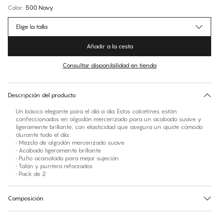
Color
:
500 Navy
Elige la talla
Añadir a la cesta
Consultar disponibilidad en tienda
No hay talla sugerida para este artículo
30 días de devolución | Envío gratuito a la tienda
Descripción del producto
Un básico elegante para el día a día. Estos calcetines están
confeccionados en algodón mercerizado para un acabado suave y
ligeramente brillante, con elasticidad que asegura un ajuste cómodo
durante todo el día.
• Mezcla de algodón mercerizado suave
• Acabado ligeramente brillante
• Puño acanalado para mejor sujeción
• Talón y puntera reforzados
• Pack de 2
Composición