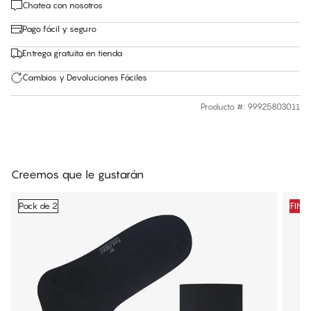
Chatea con nosotros
Pago fácil y seguro
Entrega gratuita en tienda
Cambios y Devoluciones Fáciles
Producto #
:
99925803011
Creemos que le gustarán
Pack de 2
FINA