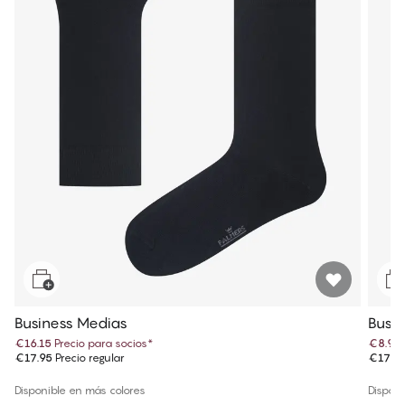
Business Medias
Busi
€16.15
Precio para socios
*
€8.97
€17.95
Precio regular
€17.9
Disponible en más colores
Disponi