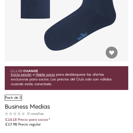
Inicia sesión
o
Hazte socio
para desbloquear las ofertas
exclusivas para socios. Los precios del Club solo son válidos
cuando estás conectado.
Pack de 2
Business Medias
0 reseñas
€16.15
Precio para socios
*
€17.95
Precio regular