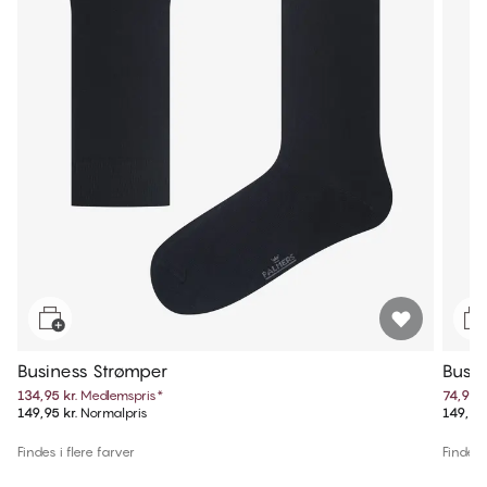
Business Strømper
Busin
134,95 kr.
Medlemspris
*
74,97 k
149,95 kr.
Normalpris
149,95 
Findes i flere farver
Findes i