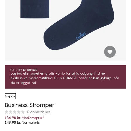
Log ind
eller
opret en gratis konto
for at få adgang til dine
eksklusive medlemstilbud! Club CHANGE-priser er kun gyldige, når
du er logget ind.
2-pak
Business Strømper
0 anmeldelser
134,95 kr.
Medlemspris
*
149,95 kr.
Normalpris