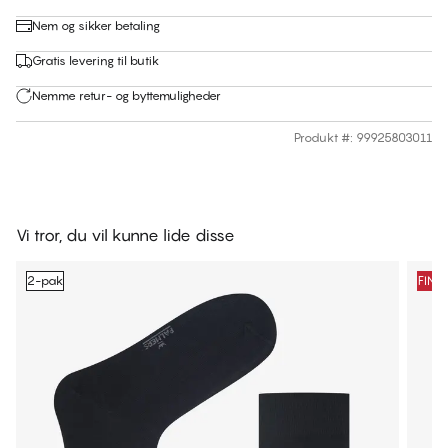
Nem og sikker betaling
Gratis levering til butik
Nemme retur- og byttemuligheder
Produkt #
:
99925803011
Vi tror, du vil kunne lide disse
2-pak
FINA