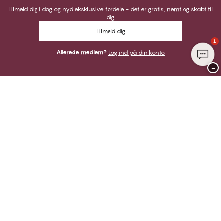
Tilmeld dig i dag og nyd eksklusive fordele - det er gratis, nemt og skabt til
dig.
Tilmeld dig
1
Allerede medlem?
Log ind på din konto
−
Tak for at du besøgte
CHANGE Lingerie
HER KAN DU BETALE MED
VI SENDER MED