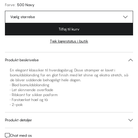
Farve
:
500 Navy
Vælg størrelse
Tilføj til kurv
Tjek lagerstatus i butik
Ingen foreslåede størrelse for dette item
30 dages returret | Gratis levering til butik
Produkt beskrivelse
En elegant klassiker til hverdagsbrug. Disse strømper er lavet i
bomuldsblanding for en glat finish med let shine og ekstra stretch, så
de bliver siddende behageligt hele dagen.
• Blød bomuldsblanding
• Let skinnende overflade
• Ribkant for sikker pasform
• Forstærket hæl og tå
• 2-pak
Produkt detaljer
Chat med os