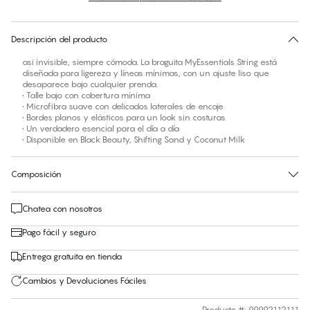
30 días de devolución | Envío gratuito a la tienda
Descripción del producto
asi invisible, siempre cómoda. La braguita MyEssentials String está
diseñada para ligereza y líneas mínimas, con un ajuste liso que
desaparece bajo cualquier prenda.
• Talle bajo con cobertura mínima
• Microfibra suave con delicados laterales de encaje
• Bordes planos y elásticos para un look sin costuras
• Un verdadero esencial para el día a día
• Disponible en Black Beauty, Shifting Sand y Coconut Milk
Composición
Chatea con nosotros
Pago fácil y seguro
Entrega gratuita en tienda
Cambios y Devoluciones Fáciles
Producto #
:
99992112111