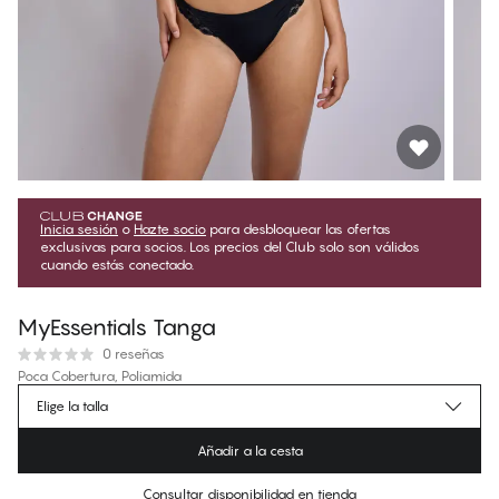
Inicia sesión
o
Hazte socio
para desbloquear las ofertas
exclusivas para socios. Los precios del Club solo son válidos
cuando estás conectado.
MyEssentials Tanga
0 reseñas
Poca Cobertura, Poliamida
Elige la talla
€12.95
Precio regular
Añadir a la cesta
Color
:
Black Beauty
Consultar disponibilidad en tienda
No hay talla sugerida para este artículo