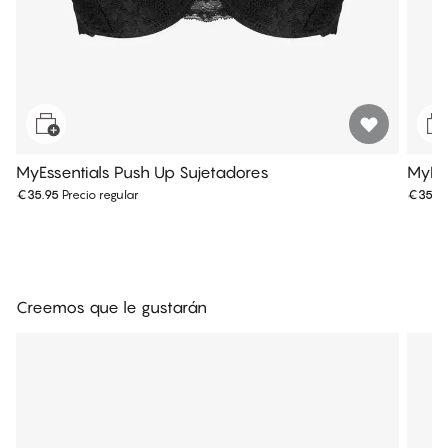
MyEssentials Push Up Sujetadores
MyEss
€35.95
Precio regular
€35.9
Creemos que le gustarán