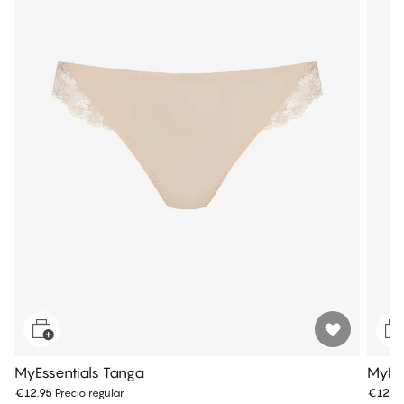
MyEssentials Tanga
MyEss
€12.95
Precio regular
€12.9