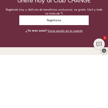
Únete hoy al Club CHANGE
Regístrate hoy y disfruta de beneficios exclusivos: es gratis, fácil y todo
se trata de TI.
Registrarse
¿Ya eres socio?
Inicia sesión en tu cuenta
1
−
Gracias por visitar
CHANGE Lingerie
PUEDES PAGAR CON