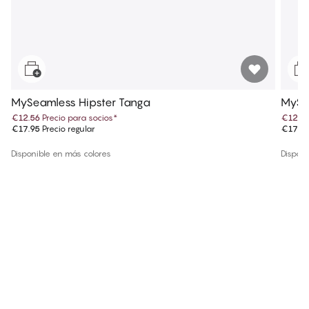
MySeamless Hipster Tanga
MySe
€12.56
Precio para socios
*
€12.5
€17.95
Precio regular
€17.9
Disponible en más colores
Disponi