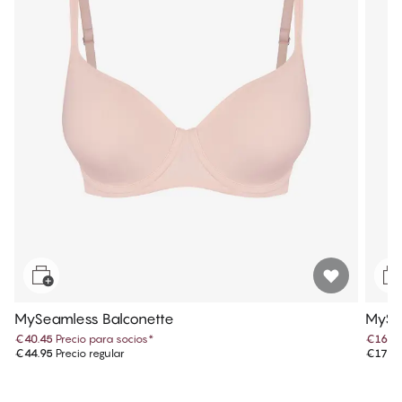
MySeamless Balconette
MySe
€40.45
Precio para socios
*
€16.15
€44.95
Precio regular
€17.9