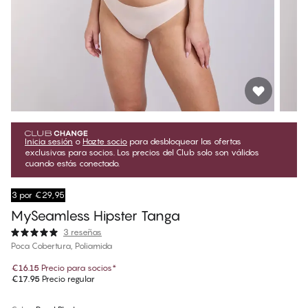
Inicia sesión
o
Hazte socio
para desbloquear las ofertas
exclusivas para socios. Los precios del Club solo son válidos
cuando estás conectado.
3 por €29,95
MySeamless Hipster Tanga
3 reseñas
Poca Cobertura, Poliamida
€16.15
Precio para socios
*
€17.95
Precio regular