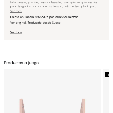
talla menos, ya que, personalmente, creo que se quedan un
poco holgadas al cabo de un tiempo, así que he optado por
elegir una talla menos y así me duran más.
Ver más
Escrito en Suecia
4/5/2026
por
johanna salazar
Ver original.
Traducido desde Sueco
Ver todo
Productos a juego
3 po