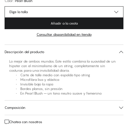
Color
:
Pearl Blush
Elige la talla
Añadir a la cesta
Consultar disponibilidad en tienda
No hay talla sugerida para este artículo
30 días de devolución | Envío gratuito a la tienda
Descripción del producto
Lo mejor de ambos mundos. Este estilo combina la suavidad de un
hipster con el minimalismo de un string, completamente sin
costuras para una invisibilidad diaria.
• Corte de talle medio con espalda tipo string
• Microfibra lisa y elástica
• Invisible bajo la ropa
• Bordes planos, sin presión
• En Pearl Blush – un tono neutro suave y femenino
Composición
Chatea con nosotros