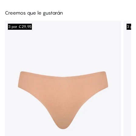
Creemos que le gustarán
3 por €29,95
3 po