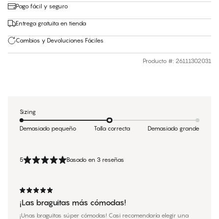
Pago fácil y seguro
Entrega gratuita en tienda
Cambios y Devoluciones Fáciles
Producto #
:
26111302031
Sizing
Demasiado pequeño
Talla correcta
Demasiado grande
5
Basado en 3 reseñas
¡Las braguitas más cómodas!
¡Unas braguitas súper cómodas! Casi recomendaría elegir una