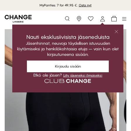
MyPanties: 7 for 49,95 €.
Osta nyt
Storefinder
Nauti eksklusiivisista jäseneduista
Jäsenhinnat, neuvoja täydellisen istuvuuden
löytämiseksi ja henkilökohtaisia etuja – vain kun olet
kirjautuneena sisään.
Kirjaudu sisään
Etkö ole jäsen?
Liity jäseneksi ilmaiseksi