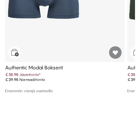
Authentic Modal Bokserit
Authe
€35.95
Jäsenhinta
*
€35.9
€39.95
Normaalihinta
€39.9
Enemmän värejä saatavilla
Enemmä