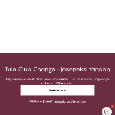
Tule Club Change -jäseneksi tänään
Liity tänään ja nauti eksklusiivisista eduista – se on ilmaista, helppoa ja
kaikki on SINUA varten.
Rekisteröidy
Oletko jo jäsen?
Kirjaudu sisään tilillesi
1