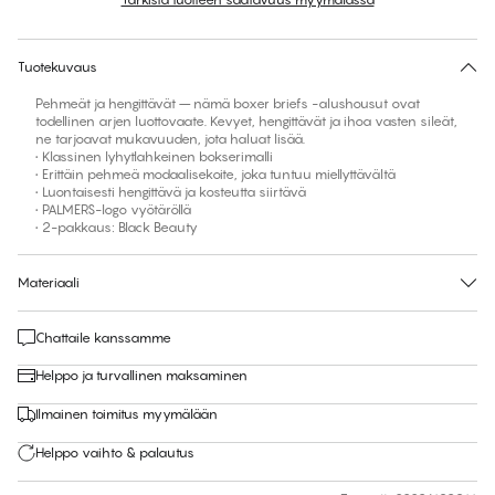
Ei ehdotettua kokoa tähän tuotteeseen
30 päivän palautus | Ilmainen toimitus myymälään
Tuotekuvaus
Pehmeät ja hengittävät – nämä boxer briefs -alushousut ovat
todellinen arjen luottovaate. Kevyet, hengittävät ja ihoa vasten sileät,
ne tarjoavat mukavuuden, jota haluat lisää.
• Klassinen lyhytlahkeinen bokserimalli
• Erittäin pehmeä modaalisekoite, joka tuntuu miellyttävältä
• Luontaisesti hengittävä ja kosteutta siirtävä
• PALMERS-logo vyötäröllä
• 2-pakkaus: Black Beauty
Materiaali
Chattaile kanssamme
Helppo ja turvallinen maksaminen
Ilmainen toimitus myymälään
Helppo vaihto & palautus