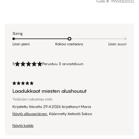
Tuote #
:
99926102011
Sizing
Liian pieni
Kokoa vastaava
Liian suuri
5
Perustuu 3 arvosteluun
Laadukkaat miesten alushousut
Ystäväni rakastaa niitä
Kirjoitettu Itävalta
29.4.2026
kirjoittanut
Maria
Näytä alkuperäinen.
Käännetty kielestä Saksa
Näytä kaikki