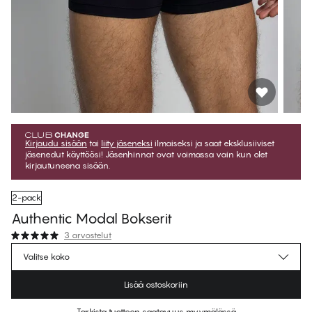
Kirjaudu sisään
tai
liity jäseneksi
ilmaiseksi ja saat eksklusiiviset
jäsenedut käyttöösi! Jäsenhinnat ovat voimassa vain kun olet
kirjautuneena sisään.
2-pack
Authentic Modal Bokserit
3 arvostelut
€35.95
Jäsenhinta
*
Valitse koko
€39.95
Normaalihinta
Lisää ostoskoriin
Väri
:
Black Beauty
Tarkista tuotteen saatavuus myymälässä