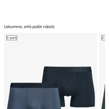
Uskomme, että pidät näistä
2-pack
2-pa