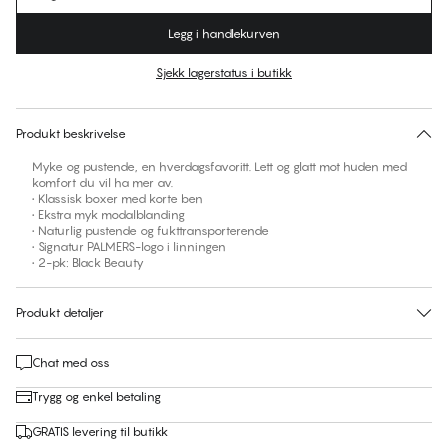
Legg i handlekurven
Sjekk lagerstatus i butikk
Ingen forslag til størrelse på dette produktet
30 dagers returrett | Gratis levering til butikk
Produkt beskrivelse
Myke og pustende, en hverdagsfavoritt. Lett og glatt mot huden med
komfort du vil ha mer av.
• Klassisk boxer med korte ben
• Ekstra myk modalblanding
• Naturlig pustende og fukttransporterende
• Signatur PALMERS-logo i linningen
• 2-pk: Black Beauty
Produkt detaljer
Chat med oss
Trygg og enkel betaling
GRATIS levering til butikk