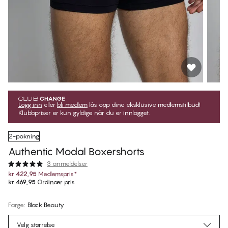
Logg inn
eller
bli medlem
lås opp dine eksklusive medlemstilbud!
Klubbpriser er kun gyldige når du er innlogget.
2-pakning
Authentic Modal Boxershorts
3 anmeldelser
kr 422,95
Medlemspris
*
kr 469,95
Ordinær pris
Farge
:
Black Beauty
Velg størrelse