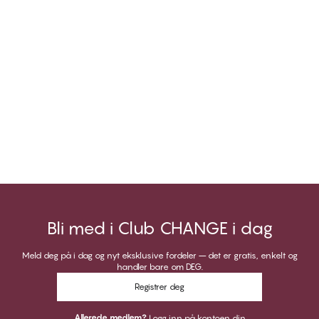
Bli med i Club CHANGE i dag
Meld deg på i dag og nyt eksklusive fordeler – det er gratis, enkelt og
handler bare om DEG.
Registrer deg
Allerede medlem?
Logg inn på kontoen din