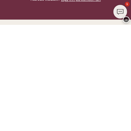
1
−
Takk for at du besøkte
CHANGE Lingerie
HER KAN DU BETALE MED
VI SENDER MED
Club CHANGE