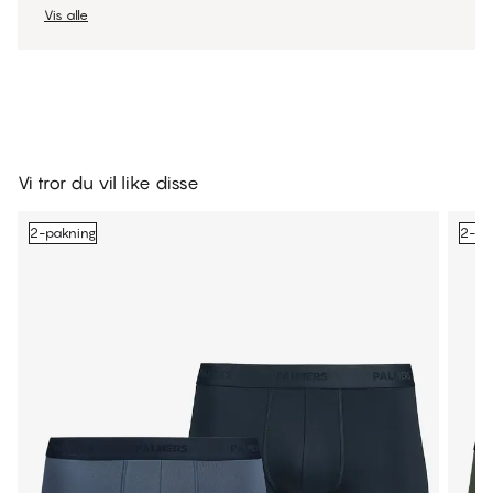
Vis alle
Vi tror du vil like disse
2-pakning
2-pa