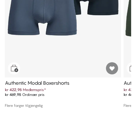
Authentic Modal Boxershorts
Authe
kr 422,95
Medlemspris
*
kr 422
kr 469,95
Ordinær pris
kr 469
Flere farger tilgjengelig
Flere fa