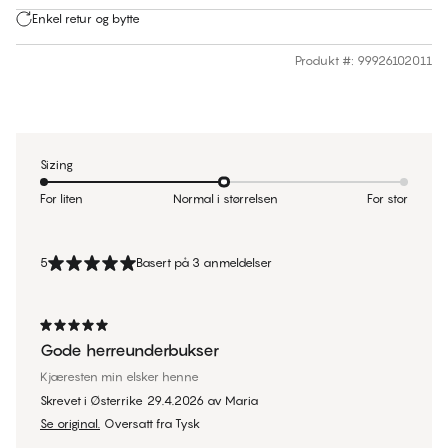
Enkel retur og bytte
Produkt #
:
99926102011
Sizing
For liten
Normal i størrelsen
For stor
5
Basert på 3 anmeldelser
Gode herreunderbukser
Kjæresten min elsker henne
Skrevet i Østerrike
29.4.2026
av
Maria
Se original.
Oversatt fra Tysk