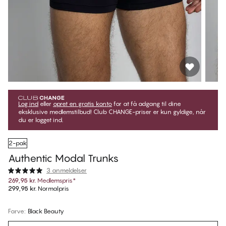
Log ind
eller
opret en gratis konto
for at få adgang til dine
eksklusive medlemstilbud! Club CHANGE-priser er kun gyldige, når
du er logget ind.
2-pak
Authentic Modal Trunks
3 anmeldelser
269,95 kr.
Medlemspris
*
299,95 kr.
Normalpris
Farve
:
Black Beauty