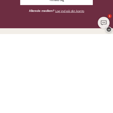
Allerede medlem?
Log ind på din konto
1
−
Tak for at du besøgte
CHANGE Lingerie
HER KAN DU BETALE MED
VI SENDER MED