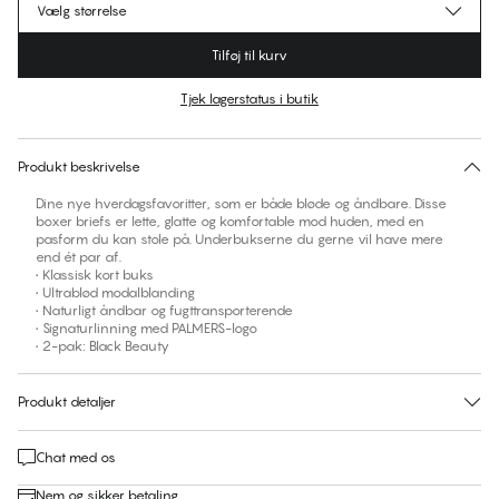
Vælg størrelse
Tilføj til kurv
Tjek lagerstatus i butik
Ingen foreslåede størrelse for dette item
30 dages returret | Gratis levering til butik
Produkt beskrivelse
Dine nye hverdagsfavoritter, som er både bløde og åndbare. Disse
boxer briefs er lette, glatte og komfortable mod huden, med en
pasform du kan stole på. Underbukserne du gerne vil have mere
end ét par af.
• Klassisk kort buks
• Ultrablød modalblanding
• Naturligt åndbar og fugttransporterende
• Signaturlinning med PALMERS-logo
• 2-pak: Black Beauty
Produkt detaljer
Chat med os
Nem og sikker betaling