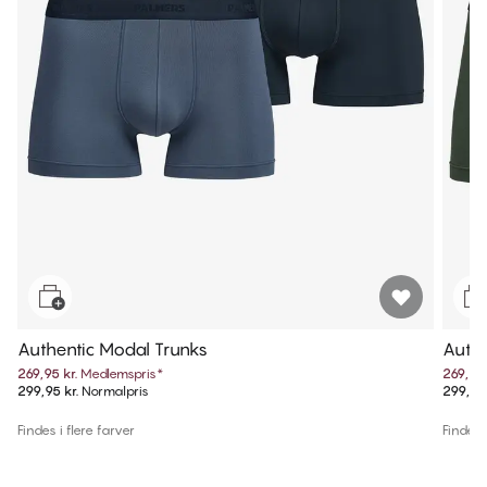
Authentic Modal Trunks
Authe
269,95 kr.
Medlemspris
*
269,95 
299,95 kr.
Normalpris
299,95 
Findes i flere farver
Findes i