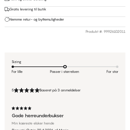
Gratis levering til butik
Nemme retur- og byttemuligheder
Produkt #
:
99926102011
Sizing
For lille
Passer i størrelsen
For stor
5
Baseret på 3 anmeldelser
Gode herreunderbukser
Min kæreste elsker hende