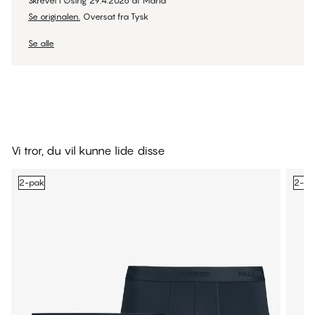
Skrevet i Østrig
29.4.2026
af
Maria
Se originalen.
Oversat fra Tysk
Se alle
Vi tror, du vil kunne lide disse
2-pak
2-pa