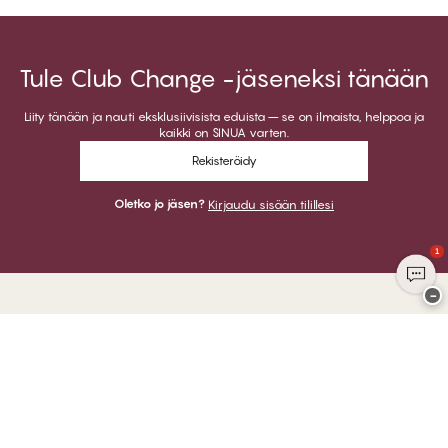
Tule Club Change -jäseneksi tänään
Liity tänään ja nauti eksklusiivisista eduista – se on ilmaista, helppoa ja
kaikki on SINUA varten.
Rekisteröidy
Oletko jo jäsen?
Kirjaudu sisään tilillesi
1
−
Kiitos kun vierailit
CHANGE Lingerie