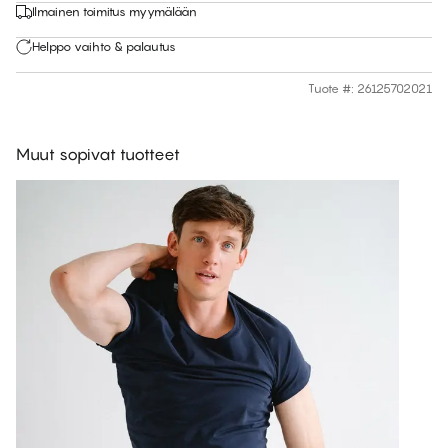
Ilmainen toimitus myymälään
Helppo vaihto & palautus
Tuote #
:
26125702021
Muut sopivat tuotteet