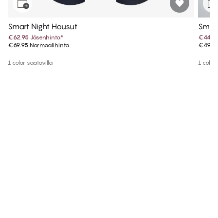
Smart Night Housut
Smart
€62.95
Jäsenhinta
*
€44.9
€69.95
Normaalihinta
€49.9
1 color saatavilla
1 color 