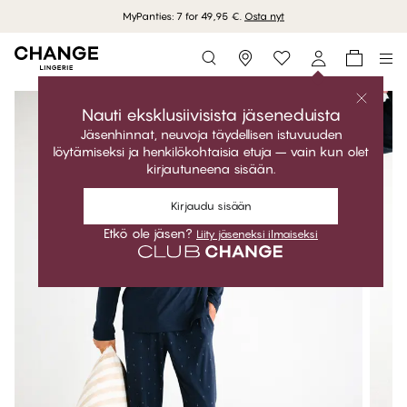
MyPanties: 7 for 49,95 €.
Osta nyt
Storefinder
Nauti eksklusiivisista jäseneduista
Jäsenhinnat, neuvoja täydellisen istuvuuden
löytämiseksi ja henkilökohtaisia etuja – vain kun olet
kirjautuneena sisään.
Kirjaudu sisään
Etkö ole jäsen?
Liity jäseneksi ilmaiseksi