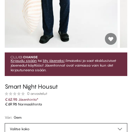
Kirjaudu sisään
tai
liity jäseneksi
ilmaiseksi ja saat eksklusiiviset
jäsenedut käyttöösi! Jäsenhinnat ovat voimassa vain kun olet
kirjautuneena sisään.
Smart Night Housut
0 arvostelut
€62.95
Jäsenhinta
*
€69.95
Normaalihinta
Väri
:
Gem
Valitse koko