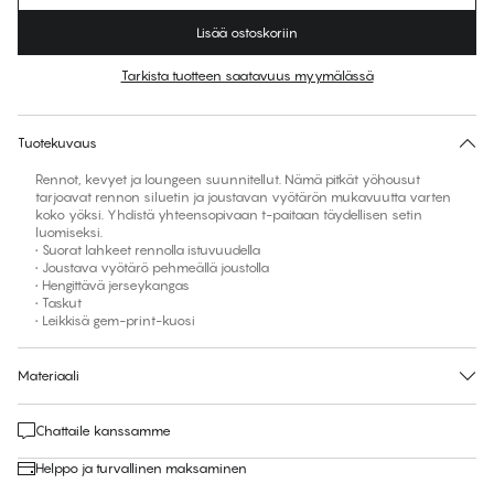
Lisää ostoskoriin
Tarkista tuotteen saatavuus myymälässä
Ei ehdotettua kokoa tähän tuotteeseen
30 päivän palautus | Ilmainen toimitus myymälään
Tuotekuvaus
Rennot, kevyet ja loungeen suunnitellut. Nämä pitkät yöhousut
tarjoavat rennon siluetin ja joustavan vyötärön mukavuutta varten
koko yöksi. Yhdistä yhteensopivaan t-paitaan täydellisen setin
luomiseksi.
• Suorat lahkeet rennolla istuvuudella
• Joustava vyötärö pehmeällä joustolla
• Hengittävä jerseykangas
• Taskut
• Leikkisä gem-print-kuosi
Materiaali
Chattaile kanssamme
Helppo ja turvallinen maksaminen