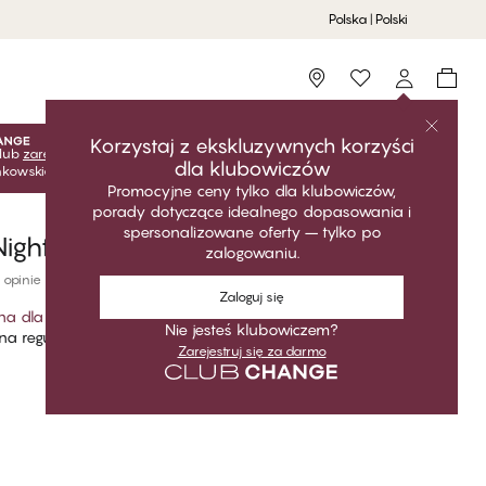
Polska | Polski
Storefinder
Korzystaj z ekskluzywnych korzyści
lub
zarejestruj się
za darmo, aby odblokować ekskluzywne
dla klubowiczów
onkowskie! Ceny klubowe są aktywne tylko po zalogowaniu.
Promocyjne ceny tylko dla klubowiczów,
porady dotyczące idealnego dopasowania i
spersonalizowane oferty – tylko po
Night Spodnie
zalogowaniu.
 opinie
Zaloguj się
na dla klubowiczów
*
Nie jesteś klubowiczem?
a regularna
Zarejestruj się za darmo