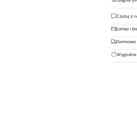
Czatuj z 
Łatwa i b
Darmowa 
Wygodne 