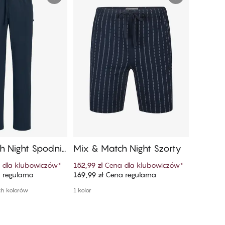
h Night Spodni
Mix & Match Night Szorty
Mix & 
e
 dla klubowiczów
*
152,99 zł
Cena dla klubowiczów
*
170,99 zł
regularna
169,99 zł
Cena regularna
189,99 zł
 do koszyka
Dodaj do koszyka
ch kolorów
1 kolor
Więcej do