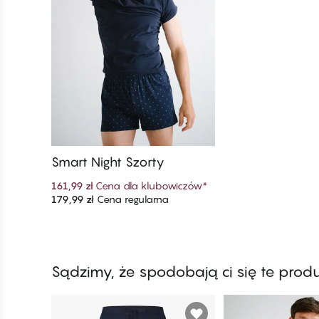
Smart Night Szorty
161,99 zł
Cena dla klubowiczów
*
179,99 zł
Cena regularna
Dodaj do koszyka
Sądzimy, że spodobają ci się te prod