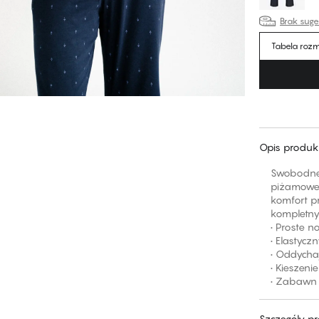
Brak sug
Tabela roz
Opis produk
Swobodne, 
piżamowe 
komfort pr
kompletny
• Proste 
• Elastyc
• Oddycha
• Kieszenie
• Zabawn 
Szczegóły p