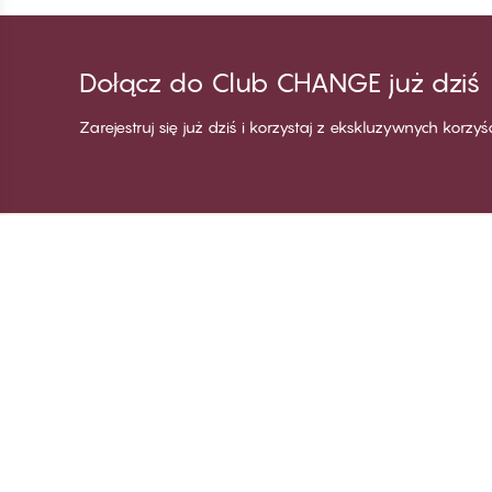
Dołącz do Club CHANGE już dziś
Zarejestruj się już dziś i korzystaj z ekskluzywnych korzy
Dziękujemy za
C
odwiedzenie
Wi
CHANGE Lingerie
Za
Zo
Za