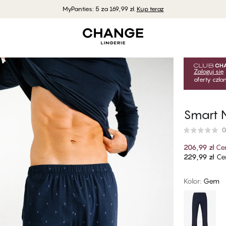
MyPanties: 5 za 169,99 zł.
Kup teraz
Zaloguj się
oferty czł
Smart 
0
206,99 zł
Ce
229,99 zł
Cen
Kolor
:
Gem