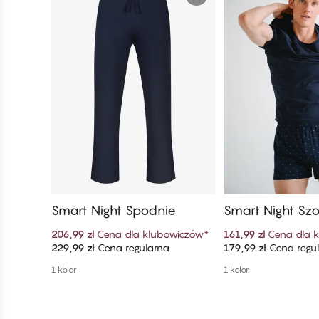
Smart Night Spodnie
Smart Night Szo
206,99 zł
Cena dla klubowiczów
*
161,99 zł
Cena dla 
229,99 zł
Cena regularna
179,99 zł
Cena regu
Dodaj do koszyka
Dodaj do ko
1 kolor
1 kolor