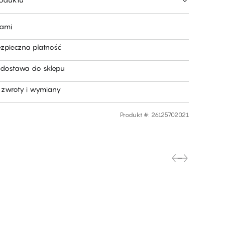
nami
ezpieczna płatność
dostawa do sklepu
zwroty i wymiany
Produkt #
:
26125702021