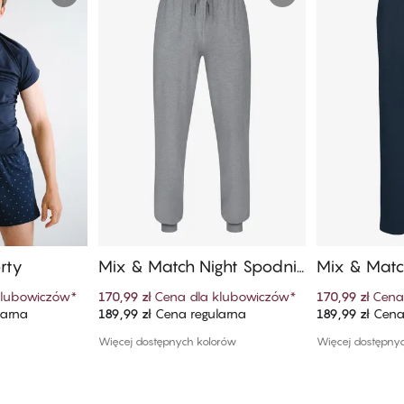
rty
Mix & Match Night Spodni
Mix & Matc
e
e
klubowiczów
*
170,99 zł
Cena dla klubowiczów
*
170,99 zł
Cena
larna
189,99 zł
Cena regularna
189,99 zł
Cena 
szyka
Dodaj do koszyka
Dodaj
Więcej dostępnych kolorów
Więcej dostępny