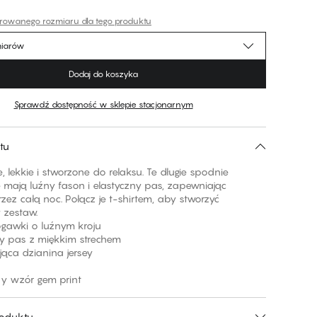
erowanego rozmiaru dla tego produktu
miarów
Dodaj do koszyka
Sprawdź dostępność w sklepie stacjonarnym
tu
lekkie i stworzone do relaksu. Te długie spodnie
mają luźny fason i elastyczny pas, zapewniając
zez całą noc. Połącz je t-shirtem, aby stworzyć
 zestaw.
nogawki o luźnym kroju
zny pas z miękkim strechem
jąca dzianina jersey
y wzór gem print
roduktu