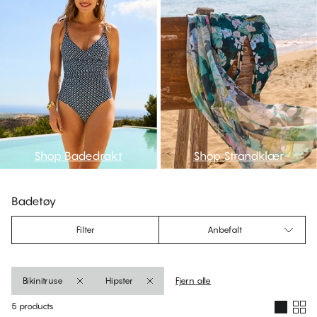
Shop Badedrakt
Shop Strandklær
Badetøy
Filter
Anbefalt
Bikinitruse
Hipster
Fjern alle
5 products