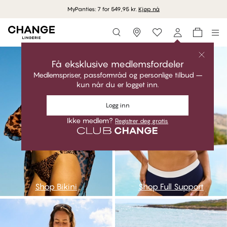
MyPanties: 7 for 549,95 kr.
Kjøp nå
Storefinder
go
asa
Få eksklusive medlemsfordeler
Medlemspriser, passformråd og personlige tilbud –
kun når du er logget inn.
Logg inn
Ikke medlem?
Registrer deg gratis
Shop Bikini
Shop Full Support
aaa
npc