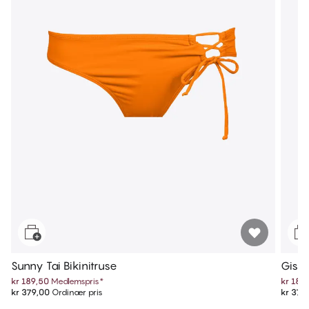
Sunny Tai Bikinitruse
Gisel
kr 189,50
Medlemspris
*
kr 189
kr 379,00
Ordinær pris
kr 379