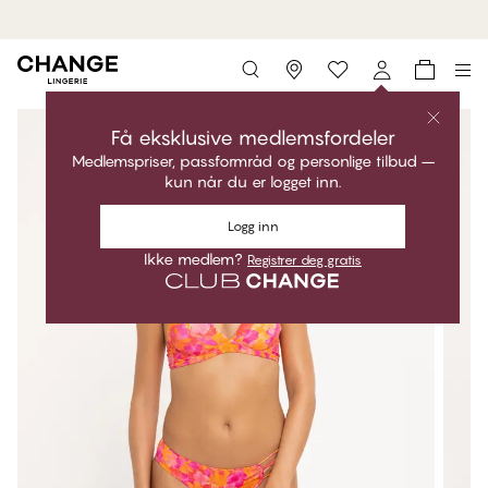
MyPanties: 7 for 549,95 kr.
Kjøp nå
Storefinder
Få eksklusive medlemsfordeler
Medlemspriser, passformråd og personlige tilbud –
kun når du er logget inn.
Logg inn
Ikke medlem?
Registrer deg gratis