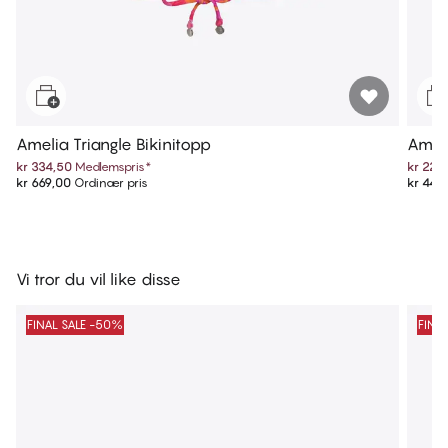
Amelia Triangle Bikinitopp
Ameli
kr 334,50
Medlemspris
*
kr 224
kr 669,00
Ordinær pris
kr 449
Vi tror du vil like disse
FINAL SALE -50%
FINA