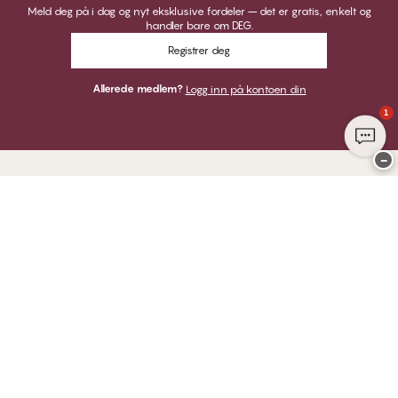
Meld deg på i dag og nyt eksklusive fordeler – det er gratis, enkelt og
handler bare om DEG.
Registrer deg
Allerede medlem?
Logg inn på kontoen din
1
−
Takk for at du besøkte
CHANGE Lingerie
HER KAN DU BETALE MED
VI SENDER MED