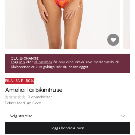
Logg inn
eller
bli medlem
lås opp dine eksklusive medlemstilbud!
Klubbpriser er kun gyldige når du er innlogget.
FINAL SALE -50%
Amelia Tai Bikinitruse
0 anmeldelser
Dekker Medium Godt
kr 224,50
Medlemspris
*
Velg størrelse
kr 449,00
Ordinær pris
Legg i handlekurven
Farge
:
Camoflower