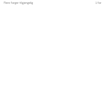
Flere farger tilgjengelig
1 farge 