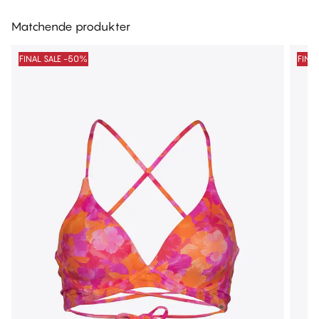
Matchende produkter
FINAL SALE -50%
FINA