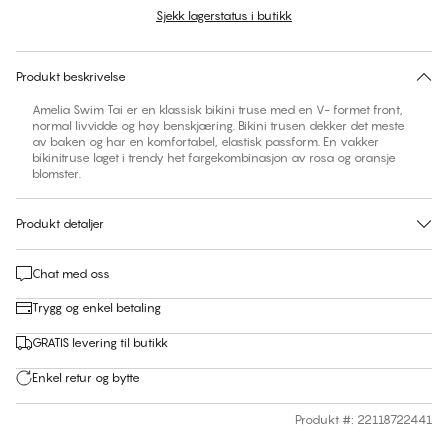
Sjekk lagerstatus i butikk
Ingen forslag til størrelse på dette produktet
30 dagers returrett | Gratis levering til butikk
Produkt beskrivelse
Amelia Swim Tai er en klassisk bikini truse med en V- formet front,
normal livvidde og høy benskjæring. Bikini trusen dekker det meste
av baken og har en komfortabel, elastisk passform. En vakker
bikinitruse laget i trendy het fargekombinasjon av rosa og oransje
blomster.
Produkt detaljer
Chat med oss
Trygg og enkel betaling
GRATIS levering til butikk
Enkel retur og bytte
Produkt #
:
22118722441