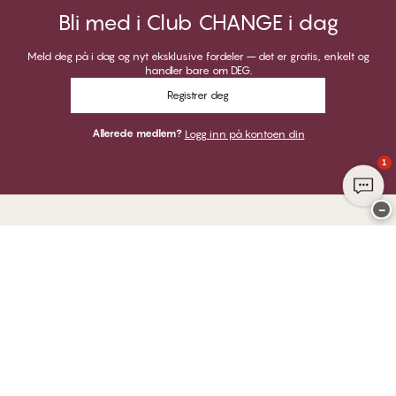
Bli med i Club CHANGE i dag
Meld deg på i dag og nyt eksklusive fordeler – det er gratis, enkelt og
handler bare om DEG.
Registrer deg
Allerede medlem?
Logg inn på kontoen din
1
−
Takk for at du besøkte
CHANGE Lingerie
HER KAN DU BETALE MED