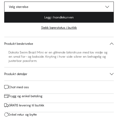
Velg størrelse
Legg i handlekurven
Sjekk lagerstatus i butikk
Ingen forslag til størrelse på dette produktet
30 dagers returrett | Gratis levering til butikk
Produkt beskrivelse
Dakota Swim Brazil Mini er en glitrende bikinitruse med lav midje og
en smal for- og bakside. Knyting i hver side sikrer en behagelig og
justerbar passform.
Produkt detaljer
Chat med oss
Trygg og enkel betaling
GRATIS levering til butikk
Enkel retur og bytte