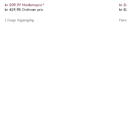
kr 209,97
Medlemspris
*
kr 264
kr 419,95
Ordinær pris
kr 529
1 farge tilgjengelig
Flere fa