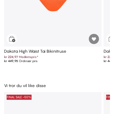
Dakota High Waist Tai Bikinitruse
Dakot
kr 224,97
Medlemspris
*
kr 224
kr 449,95
Ordinær pris
kr 449
Vi tror du vil like disse
FINAL SALE -50%
FINA