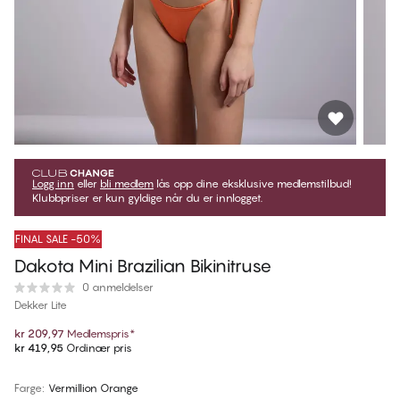
Logg inn
eller
bli medlem
lås opp dine eksklusive medlemstilbud!
Klubbpriser er kun gyldige når du er innlogget.
FINAL SALE -50%
Dakota Mini Brazilian Bikinitruse
0 anmeldelser
Dekker Lite
kr 209,97
Medlemspris
*
kr 419,95
Ordinær pris
Farge
:
Vermillion Orange