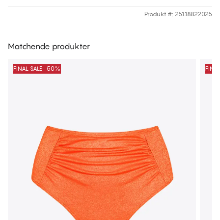
Produkt #
:
25118822025
Matchende produkter
FINAL SALE -50%
FINA