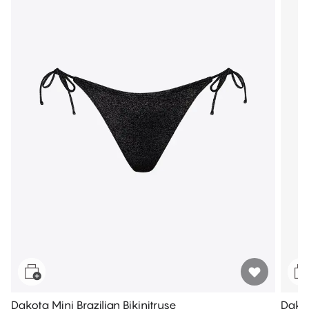
Dakota Mini Brazilian Bikinitruse
Dakot