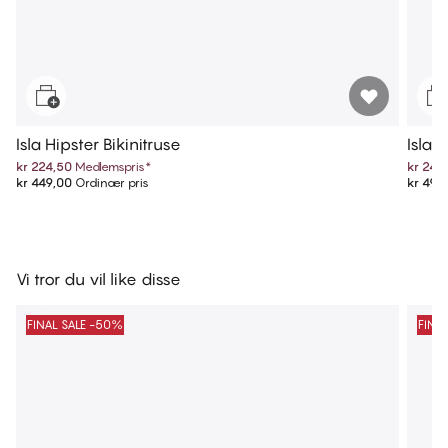
Isla Hipster Bikinitruse
Isla 
kr 224,50
Medlemspris
*
kr 249
kr 449,00
Ordinær pris
kr 499
Vi tror du vil like disse
FINAL SALE -50%
FINA