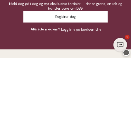
Meld deg på i dag og nyt eksklusive fordeler – det er gratis, enkelt og
handler bare om DEG.
Registrer deg
Allerede medlem?
Logg inn på kontoen din
1
−
Takk for at du besøkte
CHANGE Lingerie
HER KAN DU BETALE MED
VI SENDER MED