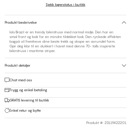
Sjekk lagerstatus i butikk
Ingen forslag til størrelse på dette produktet
30 dagers returrett | Gratis levering til butikk
Produkt beskrivelse
Isla Brazil er en trendy bikinitruse med normal midje. Den har en
smal front og bak for en mindre tildekket look. Den rynkede effekten
bagpå vil fremheve dine beste trekk og skape en avrundet form.
Gjør deg klar til en dukkert i havet med denne 70- talls inspirerte
bikinitruse i maritime striper.
Produkt detaljer
Chat med oss
Trygg og enkel betaling
GRATIS levering til butikk
Enkel retur og bytte
Produkt #
:
23119422201