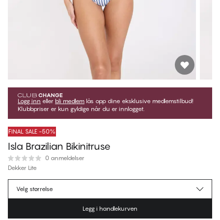
Logg inn
eller
bli medlem
lås opp dine eksklusive medlemstilbud!
Klubbpriser er kun gyldige når du er innlogget.
FINAL SALE -50%
Isla Brazilian Bikinitruse
0 anmeldelser
Dekker Lite
kr 209,50
Medlemspris
*
Velg størrelse
kr 419,00
Ordinær pris
Legg i handlekurven
Farge
:
Morning Blue Stripes