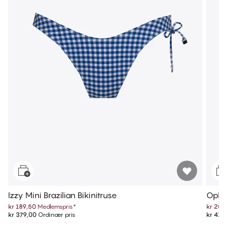
Izzy Mini Brazilian Bikinitruse
Ophel
kr 189,50
Medlemspris
*
kr 209
kr 379,00
Ordinær pris
kr 419