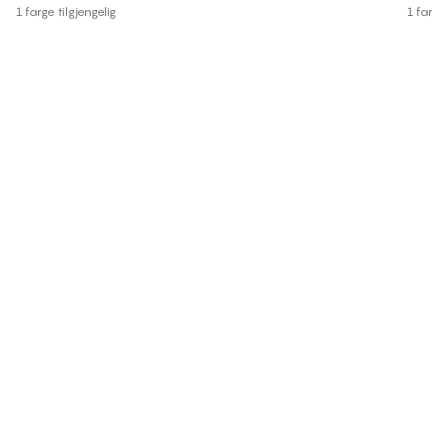
1 farge tilgjengelig
1 farge 