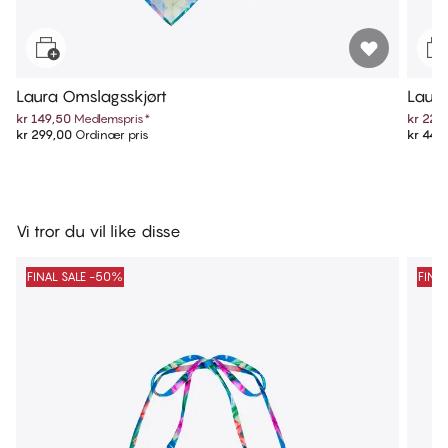
Laura Omslagsskjørt
Laura
kr 149,50
Medlemspris
*
kr 224
kr 299,00
Ordinær pris
kr 449
Vi tror du vil like disse
FINAL SALE -50%
FINA