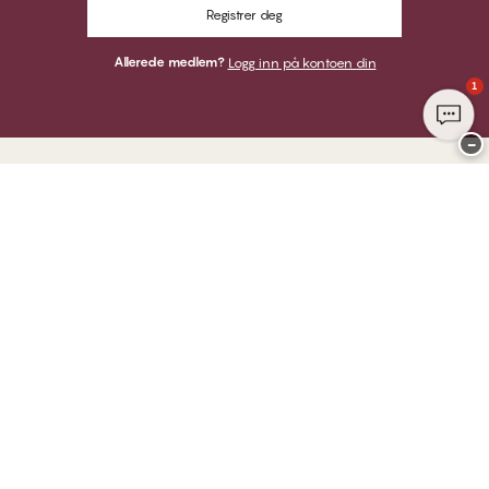
Registrer deg
Allerede medlem?
Logg inn på kontoen din
1
−
Takk for at du besøkte
CHANGE Lingerie
HER KAN DU BETALE MED
VI SENDER MED