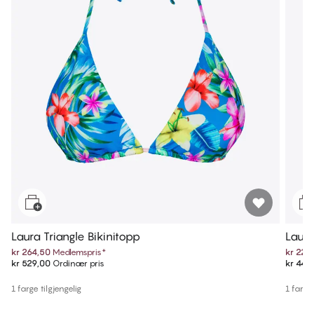
Laura Triangle Bikinitopp
Laura
kr 264,50
Medlemspris
*
kr 224
kr 529,00
Ordinær pris
kr 449
1 farge tilgjengelig
1 farge 