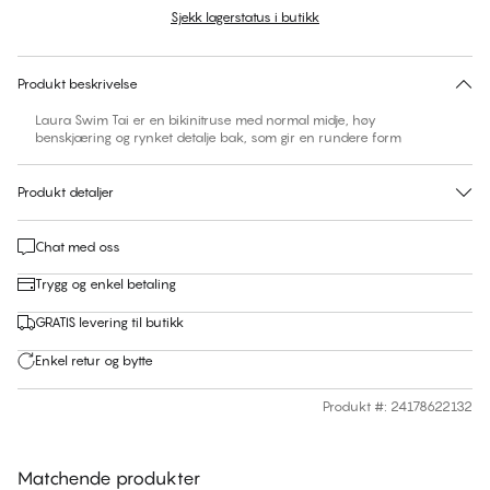
Sjekk lagerstatus i butikk
Ingen forslag til størrelse på dette produktet
30 dagers returrett | Gratis levering til butikk
Produkt beskrivelse
Laura Swim Tai er en bikinitruse med normal midje, høy
benskjæring og rynket detalje bak, som gir en rundere form
Produkt detaljer
Chat med oss
Trygg og enkel betaling
GRATIS levering til butikk
Enkel retur og bytte
Produkt #
:
24178622132
Matchende produkter