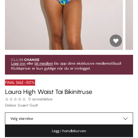
Logg inn
eller
bli medlem
lås opp dine eksklusive medlemstilbud!
Klubbpriser er kun gyldige når du er innlogget.
FINAL SALE -50%
Laura High Waist Tai Bikinitruse
0 anmeldelser
Dekker Svært Godt
kr 224,50
Medlemspris
*
Velg størrelse
kr 449,00
Ordinær pris
Legg i handlekurven
Farge
:
Hawayee