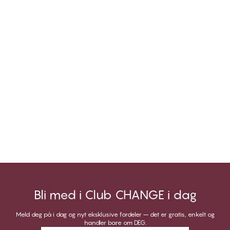
Bli med i Club CHANGE i dag
Meld deg på i dag og nyt eksklusive fordeler – det er gratis, enkelt og
handler bare om DEG.