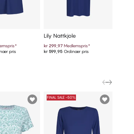
Lily Nattkjole
Lily L
emspris
*
kr 299,97
Medlemspris
*
kr 349,9
nær pris
kr 599,95
Ordinær pris
kr 699,9
 handlekurven
Legg i handlekurven
FINAL SALE -50%