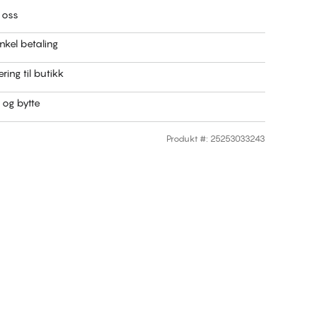
 oss
nkel betaling
ring til butikk
r og bytte
Produkt #
:
25253033243