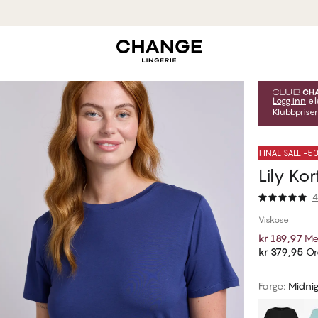
MyPanties: 7 for 549,95 kr.
Kjøp nå
Logg inn
ell
Klubbpriser
FINAL SALE -
Lily Ko
4
Viskose
kr 189,97
Me
kr 379,95
Or
Farge
:
Midnig