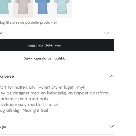
lag til størrelse på dette produktet
se
Legg i handlekurven
Sjekk lagerstatus i butikk
rivelse
ort for natten. Lily T-Shirt S/S er laget i myk
sey og designet med en behagelig, avslappet passform.
 kortermet med rund hals
 viskosejersey med lett stretch
 og allsidig i Midnight Sail
ljer