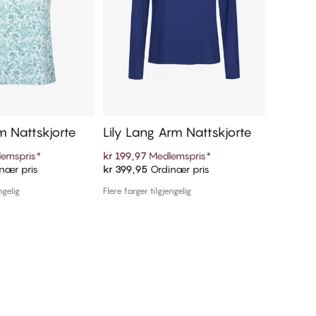
rm Nattskjorte
Lily Lang Arm Nattskjorte
Lily L
emspris
*
kr 199,97
Medlemspris
*
kr 422,9
nær pris
kr 399,95
Ordinær pris
kr 469,9
 handlekurven
Legg i handlekurven
ngelig
Flere farger tilgjengelig
Flere farger