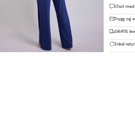
Chat med
Trygg og e
GRATIS leve
Enkel retu