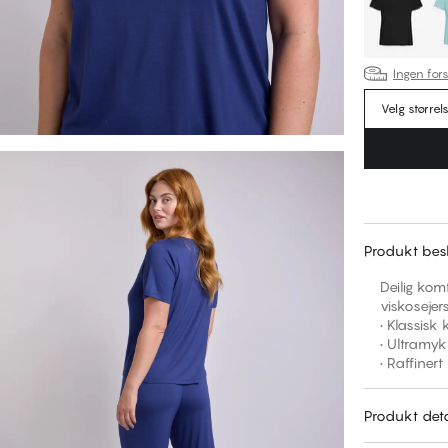
Ingen fors
Velg størrel
Produkt besk
Deilig komf
viskosejer
• Klassisk
• Ultramyk
• Raffinert
Produkt deta