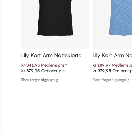
Lily Kort Arm Nattskjorte
Lily Kort Arm Na
kr 341,95
Medlemspris
*
kr 189,97
Medlemspr
kr 379,95
Ordinær pris
kr 379,95
Ordinær p
Legg i handlekurven
Legg i handl
Flere farger tilgjengelig
Flere farger tilgjengelig