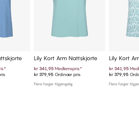
ttskjorte
Lily Kort Arm Nattskjorte
Lily Kort A
is
*
kr 341,95
Medlemspris
*
kr 341,95
Medl
ris
kr 379,95
Ordinær pris
kr 379,95
Ordi
ekurven
Legg i handlekurven
Legg i
Flere farger tilgjengelig
Flere farger tilgje