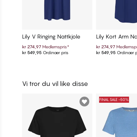
Lily V Ringing Nattkjole
Lily Kort Arm Na
kr 274,97
Medlemspris
*
kr 274,97
Medlemspr
kr 549,95
Ordinær pris
kr 549,95
Ordinær p
Legg i handlekurven
Legg i handl
Vi tror du vil like disse
FINAL SALE -50%