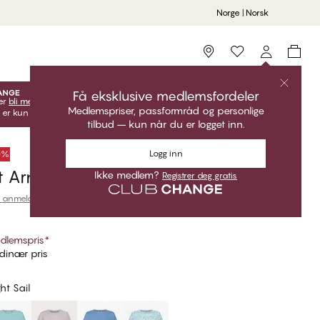
Norge | Norsk
Storefinder
Få eksklusive medlemsfordeler
er
bli medlem
lås opp dine eksklusive medlemstilbud!
Medlemspriser, passformråd og personlige
 er kun gyldige når du er innlogget.
tilbud – kun når du er logget inn.
Logg inn
50%
rt Arm Nattskjorte
Ikke medlem?
Registrer deg gratis
 anmeldelser
dlemspris
*
dinær pris
ht Sail