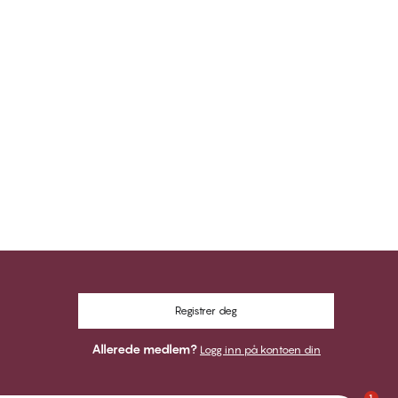
Registrer deg
Allerede medlem?
Logg inn på kontoen din
1