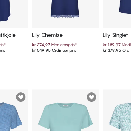
ttkjole
Lily Chemise
Lily Singlet
is
*
kr 274,97
Medlemspris
*
kr 189,97
Medl
ris
kr 549,95
Ordinær pris
kr 379,95
Ordi
ekurven
Legg i handlekurven
Legg i