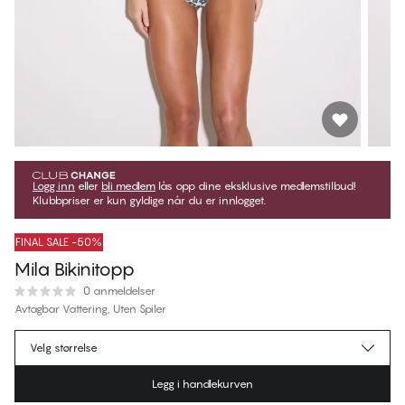
Logg inn
eller
bli medlem
lås opp dine eksklusive medlemstilbud!
Klubbpriser er kun gyldige når du er innlogget.
FINAL SALE -50%
Mila Bikinitopp
0 anmeldelser
Avtagbar Vattering, Uten Spiler
kr 264,50
Medlemspris
*
Velg størrelse
kr 529,00
Ordinær pris
Legg i handlekurven
Farge
:
Bold Daisy