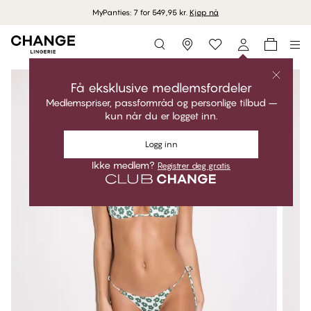
MyPanties: 7 for 549,95 kr.
Kjøp nå
Storefinder
Få eksklusive medlemsfordeler
Medlemspriser, passformråd og personlige tilbud –
kun når du er logget inn.
Logg inn
Ikke medlem?
Registrer deg gratis