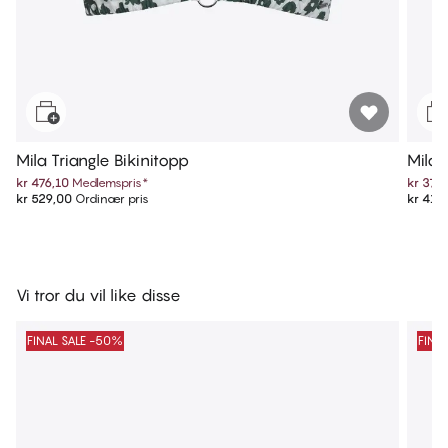
Mila Triangle Bikinitopp
Mila 
kr 476,10
Medlemspris
*
kr 377
kr 529,00
Ordinær pris
kr 419
Vi tror du vil like disse
FINAL SALE -50%
FINA