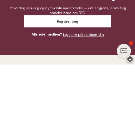
Meld deg på i dag og nyt eksklusive fordeler – det er gratis, enkelt og
handler bare om DEG.
Registrer deg
Allerede medlem?
Logg inn på kontoen din
1
−
Takk for at du besøkte
CHANGE Lingerie
HER KAN DU BETALE MED
VI SENDER MED