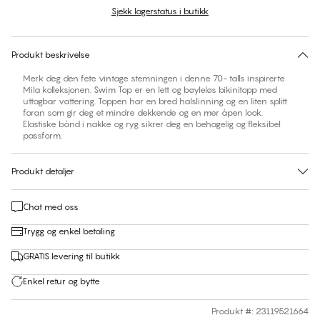
Sjekk lagerstatus i butikk
Ingen forslag til størrelse på dette produktet
30 dagers returrett | Gratis levering til butikk
Produkt beskrivelse
Merk deg den fete vintage stemningen i denne 70- talls inspirerte
Mila kolleksjonen. Swim Top er en lett og bøyleløs bikinitopp med
uttagbar vattering. Toppen har en bred halslinning og en liten splitt
foran som gir deg et mindre dekkende og en mer åpen look.
Elastiske bånd i nakke og ryg sikrer deg en behagelig og fleksibel
passform.
Produkt detaljer
Chat med oss
Trygg og enkel betaling
GRATIS levering til butikk
Enkel retur og bytte
Produkt #
:
23119521664