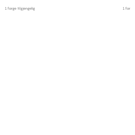
1 farge tilgjengelig
1 farge 