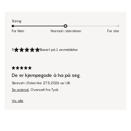
Sizing
For liten
Normal i størrelsen
For stor
5
Basert på 1 anmeldelse
De er kjempegode å ha på seg.
Skrevet i Østerrike
27.5.2026
av
Ulli
Se original.
Oversatt fra Tysk
Vis alle