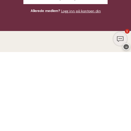
Allerede medlem?
Logg inn på kontoen din
1
−
Takk for at du besøkte
CHANGE Lingerie
HER KAN DU BETALE MED
VI SENDER MED