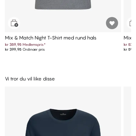
Mix & Match Night T-Shirt med rund hals
Mix &
kr 359,95
Medlemspris
*
kr 539
kr 399,95
Ordinær pris
kr 599
Vi tror du vil like disse