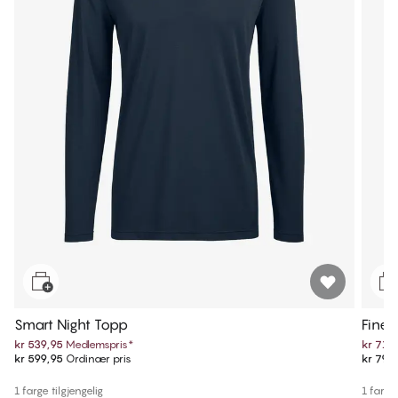
Smart Night Topp
Fine 
kr 539,95
Medlemspris
*
kr 719
kr 599,95
Ordinær pris
kr 799
1 farge tilgjengelig
1 farge 