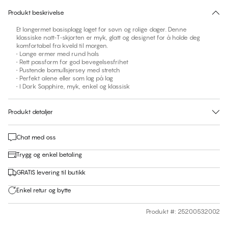
Produkt beskrivelse
Et langermet basisplagg laget for søvn og rolige dager. Denne
klassiske natt‑T‑skjorten er myk, glatt og designet for å holde deg
komfortabel fra kveld til morgen.
• Lange ermer med rund hals
• Rett passform for god bevegelsesfrihet
• Pustende bomullsjersey med stretch
• Perfekt alene eller som lag på lag
• I Dark Sapphire, myk, enkel og klassisk
Produkt detaljer
Chat med oss
Trygg og enkel betaling
GRATIS levering til butikk
Enkel retur og bytte
Produkt #
:
25200532002