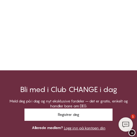
Bli med i Club CHANGE i dag
Meld deg på i dag og nyt eksklusive fordeler – det er gratis, enkelt og
handler bare om DEG.
Registrer deg
1
Allerede medlem?
Logg inn på kontoen din
−