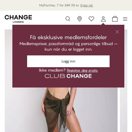
MyPanties: 7 for 549,95 kr.
Kjøp nå
Storefinder
Få eksklusive medlemsfordeler
Medlemspriser, passformråd og personlige tilbud –
kun når du er logget inn.
Logg inn
Ikke medlem?
Registrer deg gratis