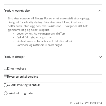
30 dagers returrett | Gratis levering til butikk
Produkt beskrivelse
Bind den som du vil. Naomi Pareo er et essensielt strandplagg,
designet for allsidig styling. Surr den rundt livet, knyt som
halterneck, eller legg den over skuldrene – valget er ditt. Lett,
gjennomsiktig og tidløst elegant.
• Laget av lett, halvtransparent chiffon
• Enkel å knyte, vri og surre
• Perfekt over enhver badedrakt eller bikini
• Jordnær og raffinert i Forest Night
Produkt detaljer
Chat med oss
Trygg og enkel betaling
GRATIS levering til butikk
Enkel retur og bytte
Produkt #
:
26111803014