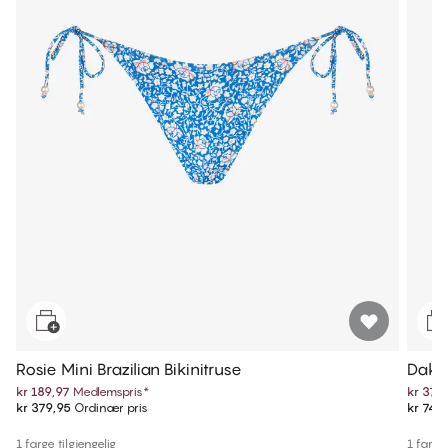
Rosie Mini Brazilian Bikinitruse
Dakot
kr 189,97
Medlemspris
*
kr 374
kr 379,95
Ordinær pris
kr 749
1 farge tilgjengelig
1 farge 