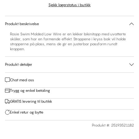
Sjekk lagerstatus i butikk
Finn din størrelse
30 dagers returrett | Gratis levering til butikk
Produkt beskrivelse
Rosie Swim Molded Low Wire er en lekker bikinitopp med uvatterte
skåler, som har en formende effekt. Stroppene i kryss bak vil holde
stropperne på plass, mens de gir en justerbar passform rundt
kroppen.
Produkt detaljer
Chat med oss
Trygg og enkel betaling
GRATIS levering til butikk
Enkel retur og bytte
Produkt #
:
25193521182