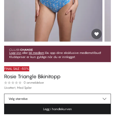
Logg inn
eller
bli medlem
lås opp dine eksklusive medlemstilbud!
Klubbpriser er kun gyldige når du er innlogget.
FINAL SALE -50%
Rosie Triangle Bikinitopp
0 anmeldelser
Uvattert, Med Spiler
kr 334,97
Medlemspris
*
Velg størrelse
kr 669,95
Ordinær pris
Legg i handlekurven
Farge
:
Ditsy Floral Blue