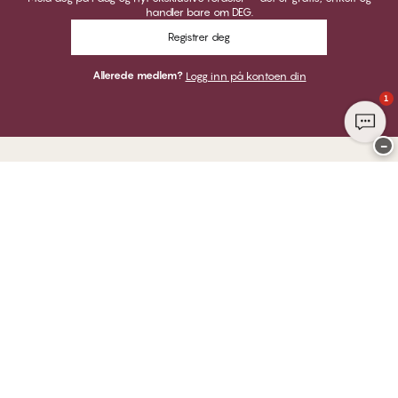
handler bare om DEG.
Registrer deg
Allerede medlem?
Logg inn på kontoen din
1
−
Takk for at du besøkte
CHANGE Lingerie
HER KAN DU BETALE MED
VI SENDER MED