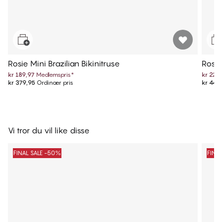
Rosie Mini Brazilian Bikinitruse
Rosie
kr 189,97
Medlemspris
*
kr 224
kr 379,95
Ordinær pris
kr 449
Vi tror du vil like disse
FINAL SALE -50%
FINA