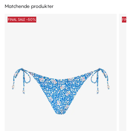
Matchende produkter
FINAL SALE -50%
FINA