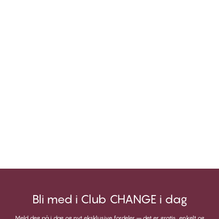
Bli med i Club CHANGE i dag
Meld deg på i dag og nyt eksklusive fordeler – det er gratis, enkelt og