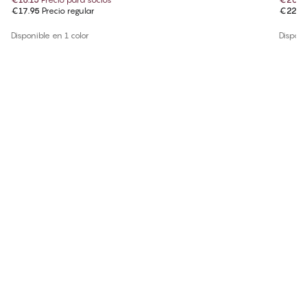
€17.95
Precio regular
€22.9
Disponible en 1 color
Disponi