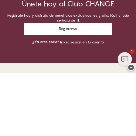
Únete hoy al Club CHANGE
Regístrate hoy y disfruta de beneficios exclusivos: es gratis, fácil y todo
se trata de TI.
Registrarse
¿Ya eres socio?
Inicia sesión en tu cuenta
1
−
Gracias por visitar
CHANGE Lingerie
PUEDES PAGAR CON