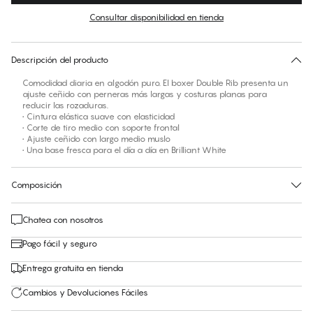
Consultar disponibilidad en tienda
No hay talla sugerida para este artículo
30 días de devolución | Envío gratuito a la tienda
Descripción del producto
Comodidad diaria en algodón puro. El boxer Double Rib presenta un
ajuste ceñido con perneras más largas y costuras planas para
reducir las rozaduras.
• Cintura elástica suave con elasticidad
• Corte de tiro medio con soporte frontal
• Ajuste ceñido con largo medio muslo
• Una base fresca para el día a día en Brilliant White
Composición
Chatea con nosotros
Pago fácil y seguro
Entrega gratuita en tienda
Cambios y Devoluciones Fáciles