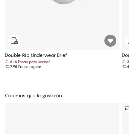
Double Rib Underwear Brief
Doubl
€16.15
Precio para socios
*
€13.4
€17.95
Precio regular
€14.9
Creemos que le gustarán
Pack