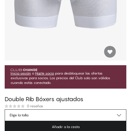
Inicia sesión
o
Hazte socio
para desbloquear las ofertas
exclusivas para socios. Los precios del Club solo son válidos
cuando estás conectado.
Double Rib Bóxers ajustados
0 reseñas
€16.15
Precio para socios
*
Elige la talla
€17.95
Precio regular
Añadir a la cesta
Color
:
Brilliant White