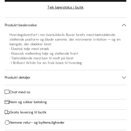
Tjek lagerstatus i butik
Ingen foreslåede størrelse for dette item
30 dages returret | Gratis levering til butik
Produkt beskrivelse
Hverdagskomfort i ren bomuldsrib. Boxer briefs med tætsiddende,
støttende pasform og bløde sømme, der minimerer irritation – og en
længde, der dækker låret.
• Elastisk talje med stræk
• Klassisk mellemhøj talje og støttende front
• Tætsiddende med ben til midt på låret
• I Brilliant White for en frisk base til hverdag
Produkt detaljer
Chat med os
Nem og sikker betaling
Gratis levering til butik
Nemme retur- og byttemuligheder