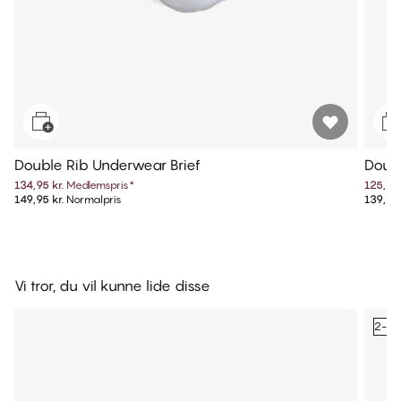
Double Rib Underwear Brief
Doubl
134,95 kr.
Medlemspris
*
125,95 
149,95 kr.
Normalpris
139,95 
Vi tror, du vil kunne lide disse
2-pa