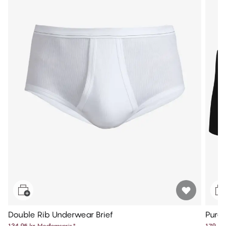
Double Rib Underwear Brief
Pure 
134,95 kr.
Medlemspris
*
179,95 