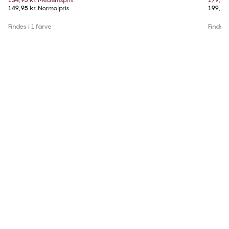
149,95 kr.
Normalpris
199,95 
Findes i 1 farve
Findes i