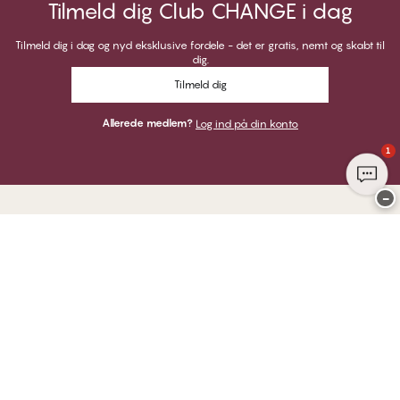
Tilmeld dig Club CHANGE i dag
Tilmeld dig i dag og nyd eksklusive fordele - det er gratis, nemt og skabt til
dig.
Tilmeld dig
Allerede medlem?
Log ind på din konto
1
−
Tak for at du besøgte
CHANGE Lingerie
HER KAN DU BETALE MED