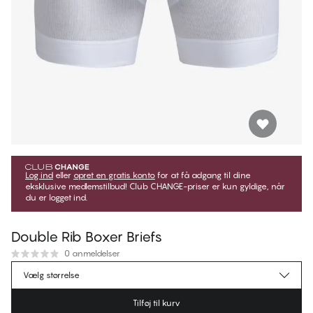
Log ind
eller
opret en gratis konto
for at få adgang til dine
eksklusive medlemstilbud! Club CHANGE-priser er kun gyldige, når
du er logget ind.
Double Rib Boxer Briefs
0 anmeldelser
134,95 kr.
Medlemspris
*
Vælg størrelse
149,95 kr.
Normalpris
Tilføj til kurv
Farve
:
Brilliant White