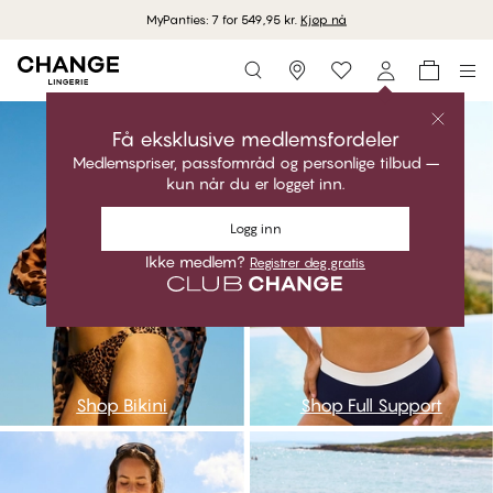
MyPanties: 7 for 549,95 kr.
Kjøp nå
Storefinder
go
asa
Få eksklusive medlemsfordeler
Medlemspriser, passformråd og personlige tilbud –
kun når du er logget inn.
Logg inn
Ikke medlem?
Registrer deg gratis
Shop Bikini
Shop Full Support
aaa
npc