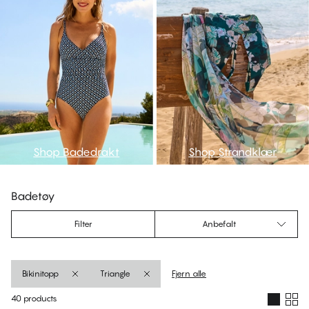
Shop Badedrakt
Shop Strandklær
Badetøy
Filter
Anbefalt
Bikinitopp
Triangle
Fjern alle
40 products