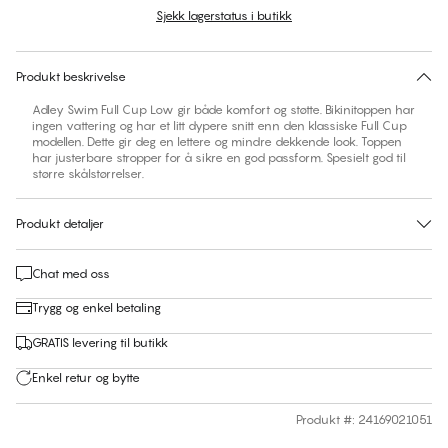
Sjekk lagerstatus i butikk
Finn din størrelse
30 dagers returrett | Gratis levering til butikk
Produkt beskrivelse
Adley Swim Full Cup Low gir både komfort og støtte. Bikinitoppen har
ingen vattering og har et litt dypere snitt enn den klassiske Full Cup
modellen. Dette gir deg en lettere og mindre dekkende look. Toppen
har justerbare stropper for å sikre en god passform. Spesielt god til
større skålstørrelser.
Produkt detaljer
Chat med oss
Trygg og enkel betaling
GRATIS levering til butikk
Enkel retur og bytte
Produkt #
:
24169021051