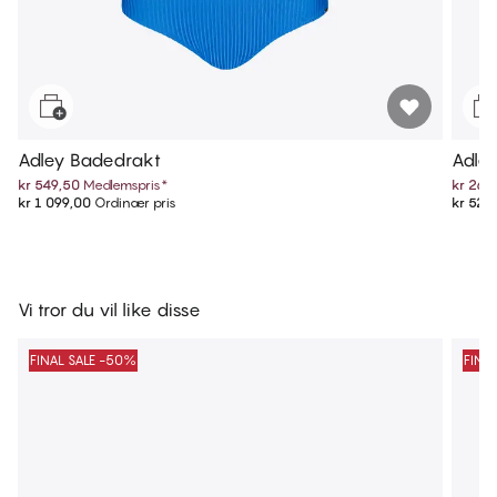
Adley Badedrakt
Adley
kr 549,50
Medlemspris
*
kr 264
kr 1 099,00
Ordinær pris
kr 529
Vi tror du vil like disse
FINAL SALE -50%
FINA