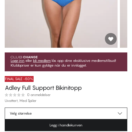
Logg inn
eller
bli medlem
lås opp dine eksklusive medlemstilbud!
Klubbpriser er kun gyldige når du er innlogget.
FINAL SALE -50%
Adley Full Support Bikinitopp
0 anmeldelser
Uvattert, Med Spiler
kr 449,50
Medlemspris
*
Velg størrelse
kr 899,00
Ordinær pris
Legg i handlekurven
Farge
:
Nebulas Blue