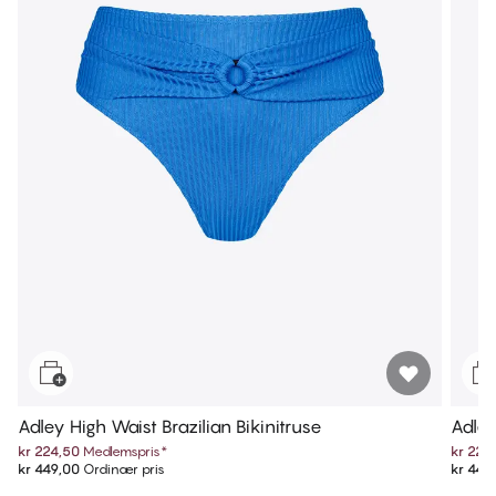
Adley High Waist Brazilian Bikinitruse
Adley
kr 224,50
Medlemspris
*
kr 224
kr 449,00
Ordinær pris
kr 449