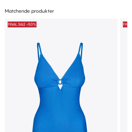
Matchende produkter
FINAL SALE -50%
FINA