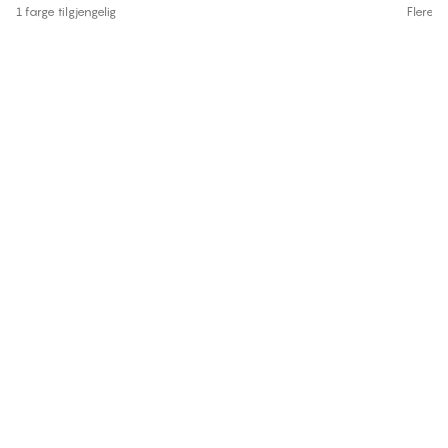
1 farge tilgjengelig
Flere fa