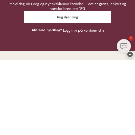
Meld deg på i dag og nyt eksklusive fordeler – det er gratis, enkelt og
handler bare om DEG.
Registrer deg
Allerede medlem?
Logg inn på kontoen din
1
−
Takk for at du besøkte
CHANGE Lingerie
HER KAN DU BETALE MED
VI SENDER MED