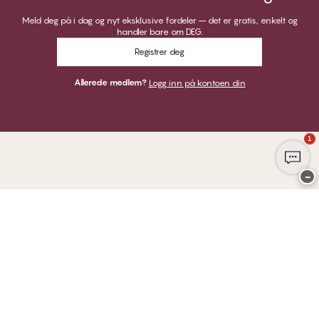
Meld deg på i dag og nyt eksklusive fordeler – det er gratis, enkelt og
handler bare om DEG.
Registrer deg
Allerede medlem?
Logg inn på kontoen din
1
−
Takk for at du besøkte
CHANGE Lingerie
HER KAN DU BETALE MED
VI SENDER MED