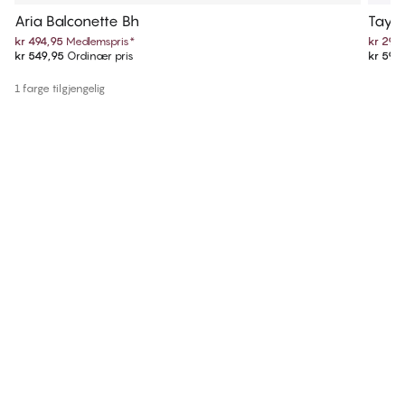
Aria Balconette Bh
Taylo
kr 494,95
Medlemspris
*
kr 299
kr 549,95
Ordinær pris
kr 599
1 farge tilgjengelig