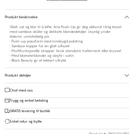
30 dagers returrett | Gratis levering til butikk
Produkt beskrivelse
Glatt, søt og klar til å løfte. Aria Push-Up gir deg akkurat riktig boost
med sømløse skåler og delikate blondedetaljer. Usynlig under
klærne, uimotståelig på.
• Push-up passform med innebygd polstring
• Sømløse kopper for en glatt silhuett
• Multifunksjonelle stropper: bruk standard, halterneck eller krysset
• Med blomsterblonder og sløyfe i satin
• Black Beauty gir et lekkert uttrykk
Produkt detaljer
Chat med oss
Trygg og enkel betaling
GRATIS levering til butikk
Enkel retur og bytte
Produkt #
:
25211011351