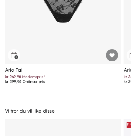
Aria Tai
Aria 
kr 269,95
Medlemspris
*
kr 269
kr 299,95
Ordinær pris
kr 299
Vi tror du vil like disse
FINA