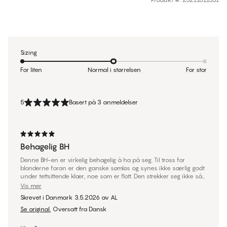
Sizing
For liten
Normal i størrelsen
For stor
5
Basert på 3 anmeldelser
Behagelig BH
Denne BH-en er virkelig behagelig å ha på seg. Til tross for
blonderne foran er den ganske sømløs og synes ikke særlig godt
under tettsittende klær, noe som er flott. Den strekker seg ikke så
mye i omkretsen.
Vis mer
Skrevet i Danmark
3.5.2026
av
AL
Se original.
Oversatt fra Dansk