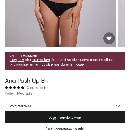
Logg inn
eller
bli medlem
lås opp dine eksklusive medlemstilbud!
Klubbpriser er kun gyldige når du er innlogget.
Aria Push Up Bh
3 anmeldelser
Vattert, Med Spiler
kr 494,95
Medlemspris
*
Velg størrelse
kr 549,95
Ordinær pris
Legg i handlekurven
Farge
:
Black Beauty
Sjekk lagerstatus i butikk
Finn din størrelse