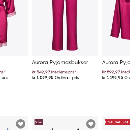
Aurora Pyjamasbukser
Aurora Pyj
is
*
kr 549,97
Medlemspris
*
kr 599,97
Medl
 pris
kr 1 099,95
Ordinær pris
kr 1 199,95
Ord
ekurven
Legg i handlekurven
Legg i
Silke
FINAL SALE -5