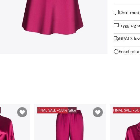
Chat med
Trygg og e
GRATIS leve
Enkel retu
e
FINAL SALE -50%
Silke
FINAL SALE -5