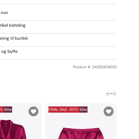
 oss
nkel betaling
ring til butikk
r og bytte
Produkt #
:
24255834033
0%
Silke
FINAL SALE -50%
Silke