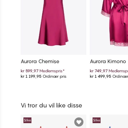
Aurora Chemise
Aurora Kimono
kr 599,97
Medlemspris
*
kr 749,97
Medlemspr
kr 1 199,95
Ordinær pris
kr 1 499,95
Ordinær
Legg i handlekurven
Legg i handl
Vi tror du vil like disse
Silke
Silke