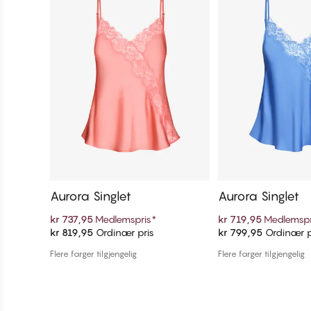
Aurora Singlet
Aurora Singlet
kr 737,95
Medlemspris
*
kr 719,95
Medlemspr
kr 819,95
Ordinær pris
kr 799,95
Ordinær p
Legg i handlekurven
Legg i handl
Flere farger tilgjengelig
Flere farger tilgjengelig