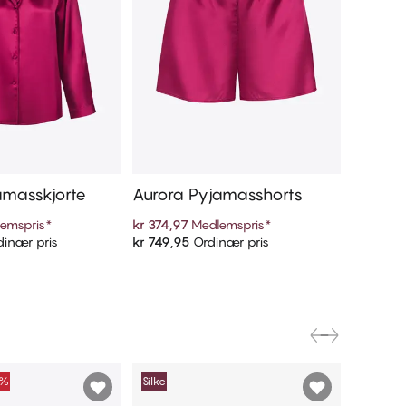
amasskjorte
Aurora Pyjamasshorts
emspris
*
kr 374,97
Medlemspris
*
inær pris
kr 749,95
Ordinær pris
 handlekurven
Legg i handlekurven
0%
Silke