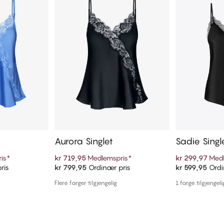
Aurora Singlet
Sadie Singl
is
*
kr 719,95
Medlemspris
*
kr 299,97
Medl
ris
kr 799,95
Ordinær pris
kr 599,95
Ordi
ekurven
Legg i handlekurven
Legg i
Flere farger tilgjengelig
1 farge tilgjengeli