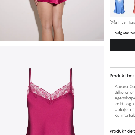
Ingen fors
Velg størrel
Produkt besk
Aurora Cam
Silke er e
egenskaper
kaldt og k
detaljer i
komfortab
Produkt deta