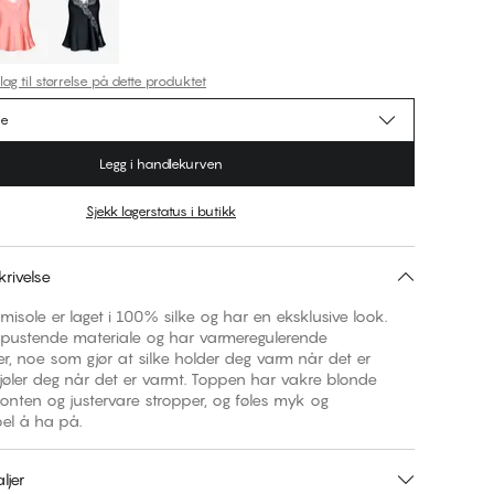
lag til størrelse på dette produktet
se
Legg i handlekurven
Sjekk lagerstatus i butikk
rivelse
isole er laget i 100% silke og har en eksklusive look.
t pustende materiale og har varmeregulerende
, noe som gjør at silke holder deg varm når det er
jøler deg når det er varmt. Toppen har vakre blonde
 fronten og justervare stropper, og føles myk og
el å ha på.
ljer