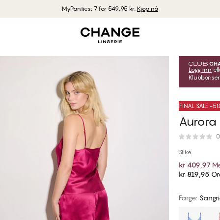
MyPanties: 7 for 549,95 kr.
Kjøp nå
Logg inn
ell
Klubbpriser
FINAL SALE -
Aurora 
0
Silke
kr 409,97
Me
kr 819,95
Ord
Farge
:
Sangr