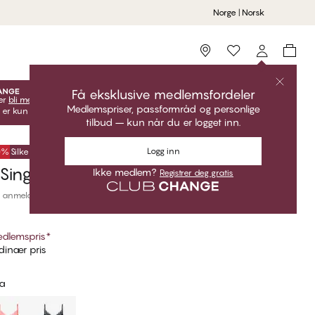
Norge | Norsk
Storefinder
Få eksklusive medlemsfordeler
er
bli medlem
lås opp dine eksklusive medlemstilbud!
Medlemspriser, passformråd og personlige
 er kun gyldige når du er innlogget.
tilbud – kun når du er logget inn.
Logg inn
50%
Silke
Singlet
Ikke medlem?
Registrer deg gratis
 anmeldelser
dlemspris
*
inær pris
ia