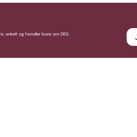
tis, enkelt og handler bare om DEG.
LUB CHANGE
SERVICE
VÅRT 
 Club Change
Leveranse
Om CHA
dlemsbetingelser
Returer
Butikke
i medlem
Gavekort
Bærekr
gg inn
Få en bh tilpasning
B2B
FAQ - ofte stilte spørsmål
Kontakt oss