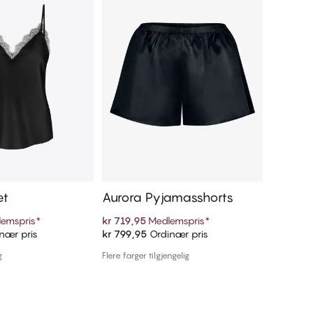
et
Aurora Pyjamasshorts
emspris
*
kr 719,95
Medlemspris
*
nær pris
kr 799,95
Ordinær pris
 handlekurven
Legg i handlekurven
g
Flere farger tilgjengelig