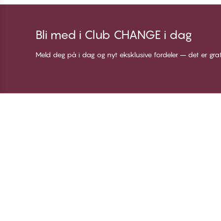
Bli med i Club CHANGE i dag
Meld deg på i dag og nyt eksklusive fordeler – det er gra
Takk for at du besøkte
C
CHANGE Lingerie
Om
Me
Bl
Lo