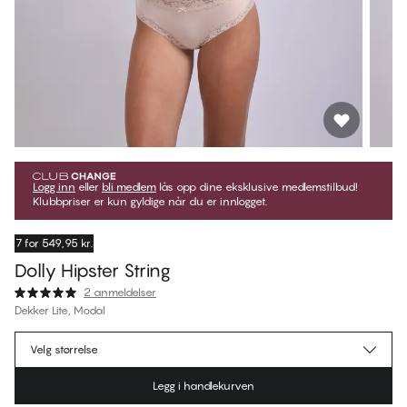
Logg inn
eller
bli medlem
lås opp dine eksklusive medlemstilbud!
Klubbpriser er kun gyldige når du er innlogget.
7 for 549,95 kr.
Dolly Hipster String
2 anmeldelser
Dekker Lite, Modal
kr 116,95
Medlemspris
*
Velg størrelse
kr 129,95
Ordinær pris
Legg i handlekurven
Farge
:
Soft Sand