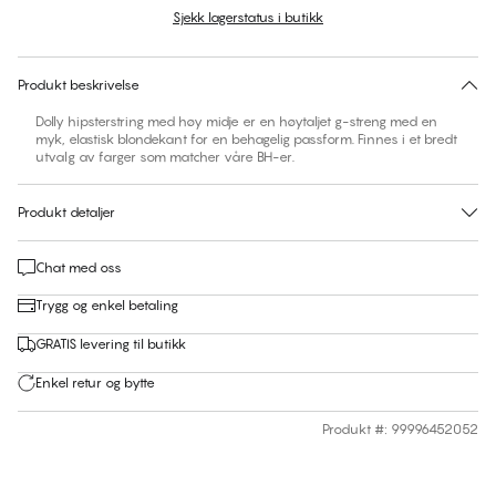
Sjekk lagerstatus i butikk
Ingen forslag til størrelse på dette produktet
30 dagers returrett | Gratis levering til butikk
Produkt beskrivelse
Dolly hipsterstring med høy midje er en høytaljet g-streng med en
myk, elastisk blondekant for en behagelig passform. Finnes i et bredt
utvalg av farger som matcher våre BH-er.
Produkt detaljer
Chat med oss
Trygg og enkel betaling
GRATIS levering til butikk
Enkel retur og bytte
Produkt #
:
99996452052