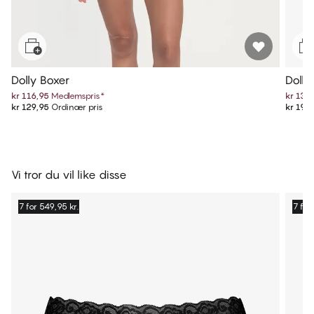
Dolly Boxer
Dolly
kr 116,95
Medlemspris
*
kr 139,
kr 129,95
Ordinær pris
kr 199
Vi tror du vil like disse
7 for 549,95 kr.
7 for