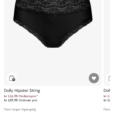
Dolly Hipster String
Dolly
kr 116,95
Medlemspris
*
kr 116
kr 129,95
Ordinær pris
kr 129
Flere farger tilgjengelig
Flere fa