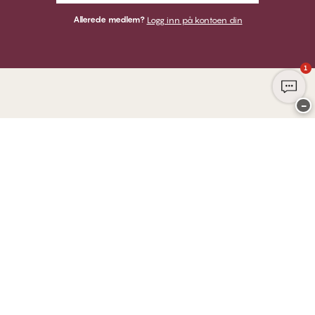
Allerede medlem?
Logg inn på kontoen din
1
−
Takk for at du besøkte
CHANGE Lingerie
HER KAN DU BETALE MED
VI SENDER MED
Club CHANGE