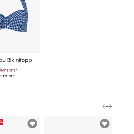
au Bikinitopp
lemspris
*
nær pris
 handlekurven
0%
FINAL S