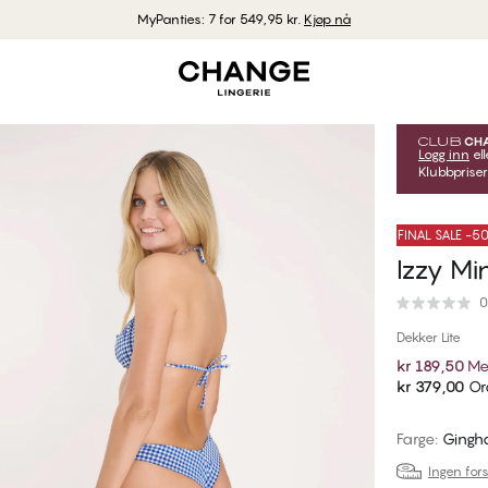
MyPanties: 7 for 549,95 kr.
Kjøp nå
Logg inn
ell
Klubbpriser
FINAL SALE -
Izzy Min
0
Dekker Lite
kr 189,50
Me
kr 379,00
Ord
Farge
:
Gingh
Ingen fors