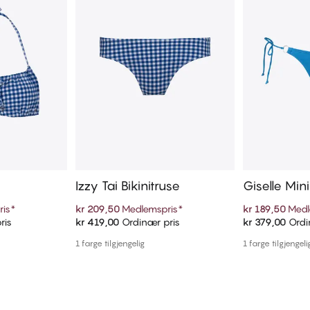
Izzy Tai Bikinitruse
Giselle Mini
use
ris
*
kr 209,50
Medlemspris
*
kr 189,50
Medl
ris
kr 419,00
Ordinær pris
kr 379,00
Ordi
ekurven
Legg i handlekurven
Legg i
1 farge tilgjengelig
1 farge tilgjengeli