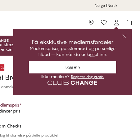
Norge | Norsk
Storefinder
Få eksklusive medlemsfordeler
er
bli medlem
lås opp dine eksklusive medlemstilbud!
Medlemspriser, passformråd og personlige
 er kun gyldige når du er innlogget.
tilbud – kun når du er logget inn.
Logg inn
50%
i Brazilian Bikinitruse
Ikke medlem?
Registrer deg gratis
 anmeldelser
dlemspris
*
inær pris
am Checks
lag til størrelse på dette produktet