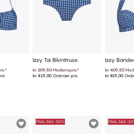
Izzy Tai Bikinitruse
Izzy Bande
ris
*
kr 209,50
Medlemspris
*
kr 409,50
Med
ris
kr 419,00
Ordinær pris
kr 819,00
Ordi
ekurven
Legg i handlekurven
Legg i
FINAL SALE -50%
FINAL SALE -5