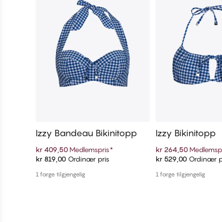
Izzy Bandeau Bikinitopp
Izzy Bikinitopp
kr 409,50
Medlemspris
*
kr 264,50
Medlemsp
kr 819,00
Ordinær pris
kr 529,00
Ordinær p
Legg i handlekurven
Legg i handl
1 farge tilgjengelig
1 farge tilgjengelig