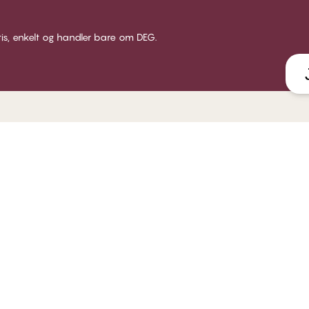
tis, enkelt og handler bare om DEG.
LUB CHANGE
SERVICE
VÅRT 
 Club Change
Leveranse
Om CHA
dlemsbetingelser
Returer
Butikke
i medlem
Gavekort
Bærekr
gg inn
Få en bh tilpasning
B2B
FAQ - ofte stilte spørsmål
Kontakt oss
Åpenhetsloven
Retningslinjer for varsling