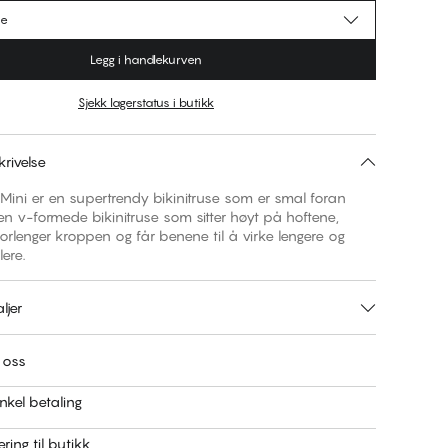
se
Legg i handlekurven
Sjekk lagerstatus i butikk
rivelse
l Mini er en supertrendy bikinitruse som er smal foran
n v-formede bikinitruse som sitter høyt på hoftene,
rlenger kroppen og får benene til å virke lengere og
ere.
ljer
 oss
nkel betaling
ring til butikk