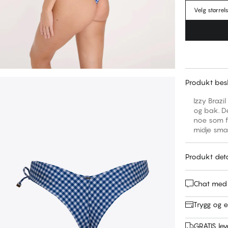
Velg størrel
Produkt besk
Izzy Brazi
og bak. De
noe som fo
midje smal
Produkt deta
Chat med
Trygg og e
GRATIS leve