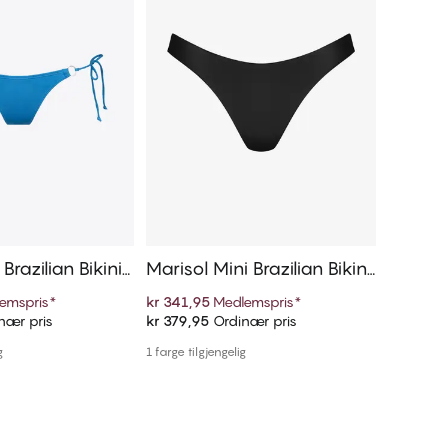
 Brazilian Bikinitr
Marisol Mini Brazilian Bikinit
Isla Bra
ruse
emspris
*
kr 341,95
Medlemspris
*
kr 209,5
nær pris
kr 379,95
Ordinær pris
kr 419,0
 handlekurven
Legg i handlekurven
g
1 farge tilgjengelig
1 farge tilg