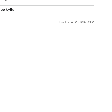
r og bytte
Produkt #
:
23118322202