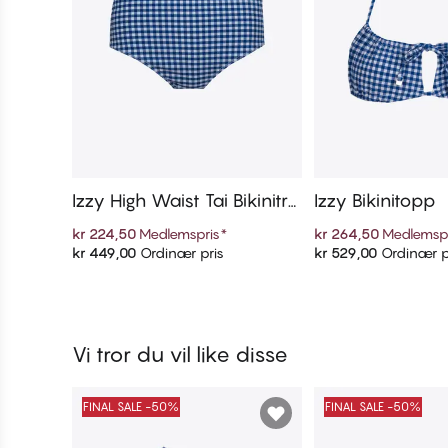
Izzy High Waist Tai Bikinitru
Izzy Bikinitopp
se
kr 224,50
Medlemspris
*
kr 264,50
Medlemsp
kr 449,00
Ordinær pris
kr 529,00
Ordinær p
Legg i handlekurven
Legg i handl
Vi tror du vil like disse
FINAL SALE -50%
FINAL SALE -50%