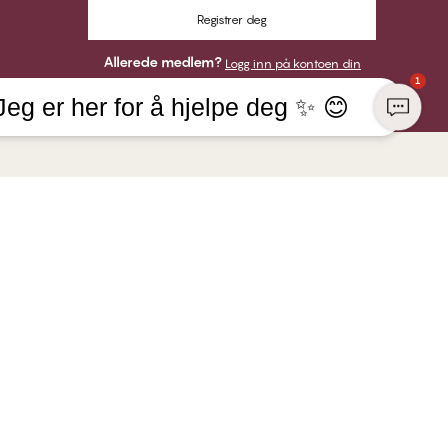
Registrer deg
Allerede medlem?
Logg inn på kontoen din
1
Jeg er her for å hjelpe deg ✨ 😊
KONSERN
HER KAN DU BETALE MED
NGE Lingerie
r
VI SENDER MED
aft