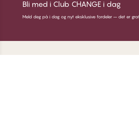
Bli med i Club CHANGE i dag
Meld deg på i dag og nyt eksklusive fordeler – det er gra
Takk for at du besøkte
C
CHANGE Lingerie
Om
Me
Bl
Lo