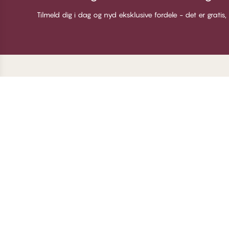
Tilmeld dig i dag og nyd eksklusive fordele - det er gratis,
Tak for at du besøgte
C
CHANGE Lingerie
Om
Me
Bl
Lo