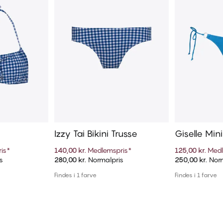
Izzy Tai Bikini Trusse
Giselle Mini
Trusse
is
*
140,00 kr.
Medlemspris
*
125,00 kr.
Medl
s
280,00 kr.
Normalpris
250,00 kr.
Norm
kurv
Tilføj til kurv
Til
Findes i 1 farve
Findes i 1 farve