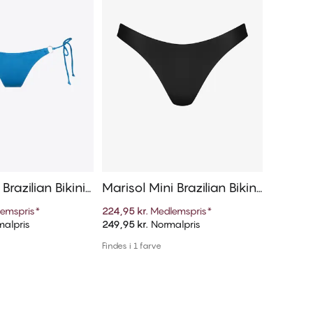
 Brazilian Bikini
Marisol Mini Brazilian Bikini
Isla Bra
Trusse
emspris
*
224,95 kr.
Medlemspris
*
140,00 kr
alpris
249,95 kr.
Normalpris
280,00 kr
føj til kurv
Tilføj til kurv
Findes i 1 farve
Findes i 1 