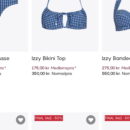
russe
Izzy Bikini Top
Izzy Bandea
is
*
175,00 kr.
Medlemspris
*
275,00 kr.
Medl
s
350,00 kr.
Normalpris
550,00 kr.
Norm
kurv
Tilføj til kurv
Til
FINAL SALE -50%
FINAL SALE -5