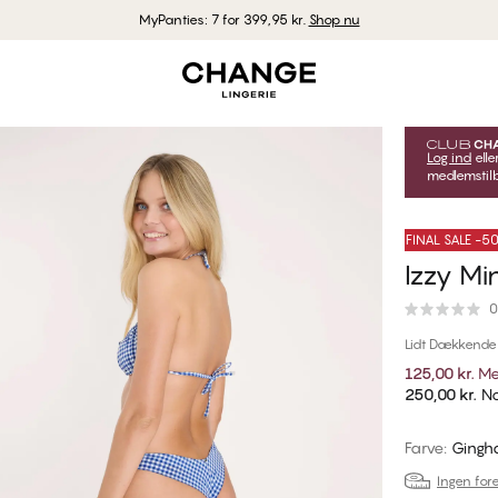
MyPanties: 7 for 399,95 kr.
Shop nu
Log ind
elle
medlemstilb
FINAL SALE -
Izzy Min
0
Lidt Dækkende
125,00 kr.
Me
250,00 kr.
No
Farve
:
Gingh
Ingen fore