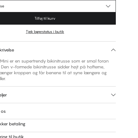
lse
Tilføj til kurv
Tjek lagerstatus i butik
rivelse
l Mini er en supertrendy bikinitrusse som er smal foran
Den v-formede bikinitrusse sidder højt på hofterne,
rlænger kroppen og får benene til at syne længere og
ler.
ljer
 os
kker betaling
ring til butik