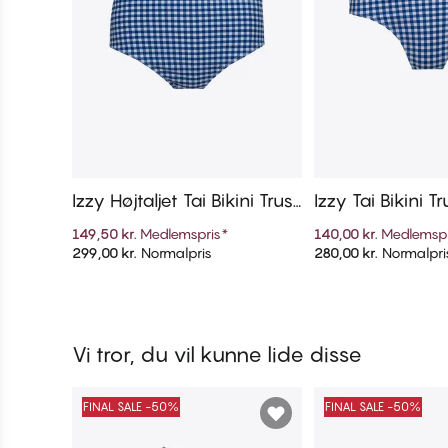
Izzy Højtaljet Tai Bikini Truss
Izzy Tai Bikini T
e
149,50 kr.
Medlemspris
*
140,00 kr.
Medlemspr
299,00 kr.
Normalpris
280,00 kr.
Normalpri
Tilføj til kurv
Tilføj til 
Vi tror, du vil kunne lide disse
FINAL SALE -50%
FINAL SALE -50%