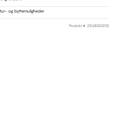
ur- og byttemuligheder
Produkt #
:
23118322202