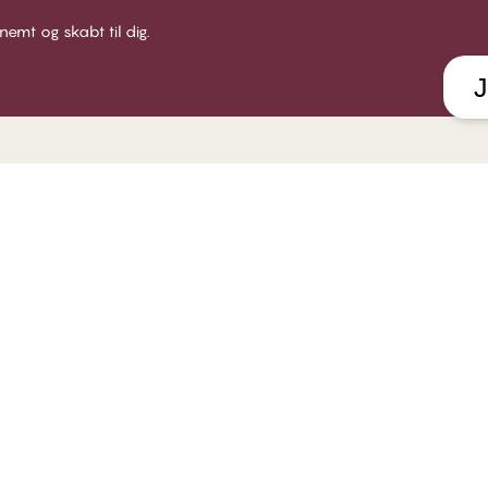
 nemt og skabt til dig.
J
LUB CHANGE
HJÆLP
VORES
 Club CHANGE
Levering
Om CHA
dlemsbetingelser
Returnering
Find bu
iv medlem
Gavekort
Karrie
g ind
Find din BH størrelse
Socialt
Se alle FAQ emner
B2B
Kontakt os
Politik for whistleblowere