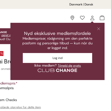
Danmark | Dansk
Storefinder
Nyd eksklusive medlemsfordele
r
opret en gratis konto
for at få adgang til dine eksklusive
Medlemspriser, rådgivning om den perfekte
ud! Club CHANGE-priser er kun gyldige, når du er logget ind.
pasform og personlige tilbud – kun når du
er logget ind.
50%
Log ind
i Brazilian Bikini Trusse
Ikke medlem?
Tilmeld dig gratis
 anmeldelser
dlemspris
*
rmalpris
am Checks
slåede størrelse for dette item