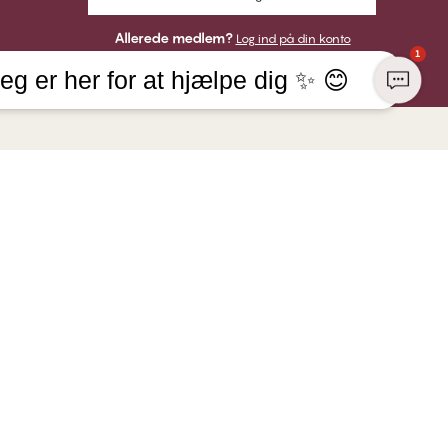
Allerede medlem?
Log ind på din konto
1
eg er her for at hjælpe dig ✨ 😊
 VIRKSOMHED
HER KAN DU BETALE MED
NGE Lingerie
tik
VI SENDER MED
re hos CHANGE
 ansvar