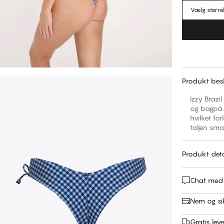
Vælg større
Produkt besk
Izzy Brazi
og bagpå. 
hvilket fo
taljen smal
Produkt deta
Chat med
Nem og si
Gratis leve