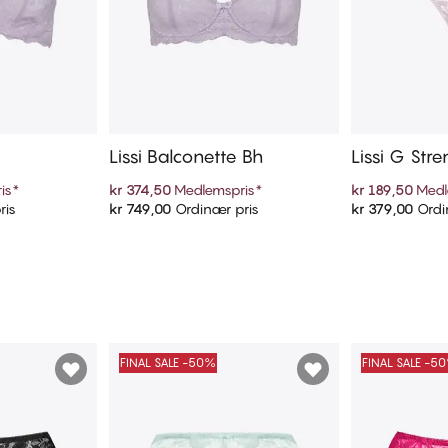
Lissi Balconette Bh
Lissi G Stre
is
*
kr 374,50
Medlemspris
*
kr 189,50
Medl
ris
kr 749,00
Ordinær pris
kr 379,00
Ordi
ekurven
Legg i handlekurven
Legg i
FINAL SALE -50%
FINAL SALE -5