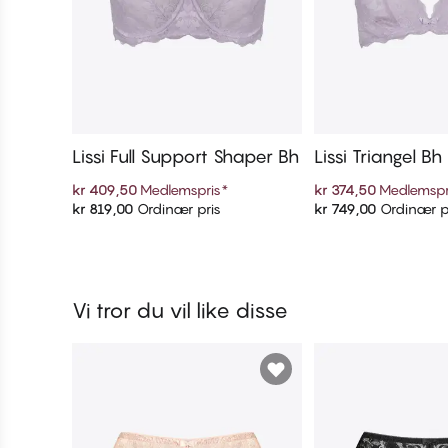
Lissi Full Support Shaper Bh
Lissi Triangel Bh
kr 409,50
Medlemspris
*
kr 374,50
Medlemspr
kr 819,00
Ordinær pris
kr 749,00
Ordinær p
Legg i handlekurven
Legg i handl
Vi tror du vil like disse