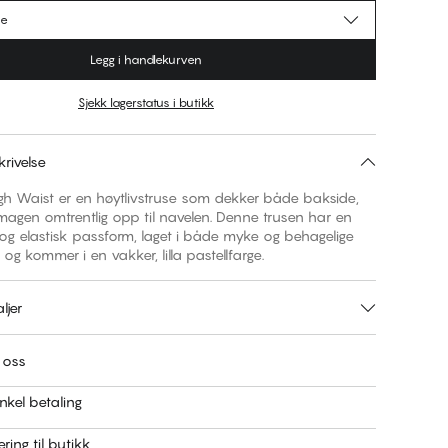
se
Legg i handlekurven
Sjekk lagerstatus i butikk
rivelse
High Waist er en høytlivstruse som dekker både bakside,
magen omtrentlig opp til navelen. Denne trusen har en
og elastisk passform, laget i både myke og behagelige
 og kommer i en vakker, lilla pastellfarge.
ljer
 oss
nkel betaling
ring til butikk