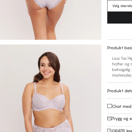
Velg størrel
Produkt besk
Lissi Tai 
hofter og 
behagelig 
materialer,
Produkt deta
Chat med
Trygg og e
GRATIS leve