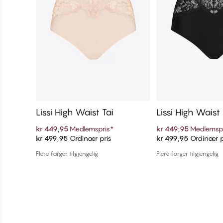
Lissi High Waist Tai
Lissi High Waist 
kr 449,95
Medlemspris
*
kr 449,95
Medlemsp
kr 499,95
Ordinær pris
kr 499,95
Ordinær p
Legg i handlekurven
Legg i handl
Flere farger tilgjengelig
Flere farger tilgjengelig