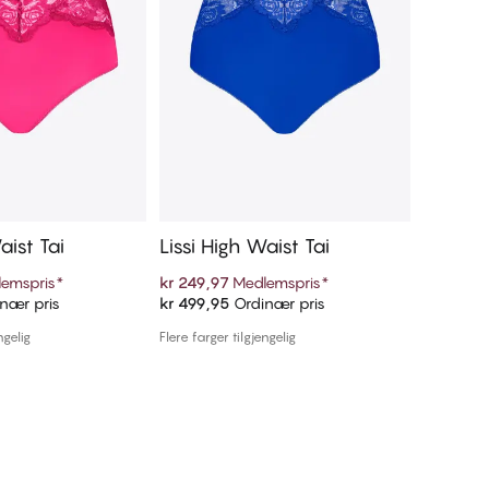
aist Tai
Lissi High Waist Tai
Drew H
ring
emspris
*
kr 249,97
Medlemspris
*
kr 99,97
nær pris
kr 499,95
Ordinær pris
kr 199,9
 handlekurven
Legg i handlekurven
ngelig
Flere farger tilgjengelig
1 farge tilg