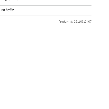
r og bytte
Produkt #
:
22110312407