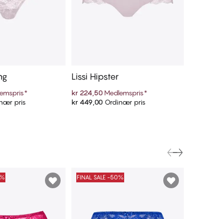
ng
Lissi Hipster
Lissi Hi
emspris
*
kr 224,50
Medlemspris
*
kr 224,5
nær pris
kr 449,00
Ordinær pris
kr 449,0
 handlekurven
Legg i handlekurven
0%
FINAL SALE -50%
FINAL S