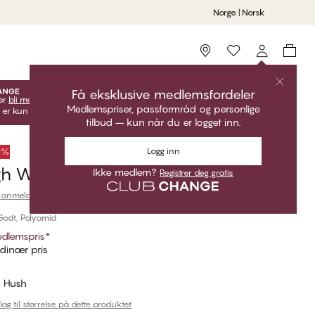
Norge | Norsk
Storefinder
Få eksklusive medlemsfordeler
er
bli medlem
lås opp dine eksklusive medlemstilbud!
Medlemspriser, passformråd og personlige
 er kun gyldige når du er innlogget.
tilbud – kun når du er logget inn.
Logg inn
50%
gh Waist Tai
Ikke medlem?
Registrer deg gratis
 anmeldelse
Godt, Polyamid
dlemspris
*
dinær pris
d Hush
lag til størrelse på dette produktet