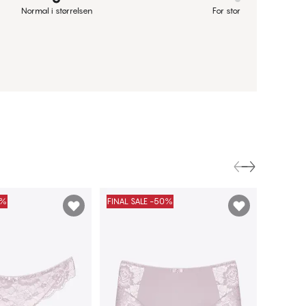
Normal i størrelsen
For stor
0%
FINAL SALE -50%
FINAL S