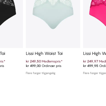
Tai
Lissi High Waist Tai
Lissi High W
ris
*
kr 249,50
Medlemspris
*
kr 249,97
Medl
ris
kr 499,00
Ordinær pris
kr 499,95
Ordi
ekurven
Legg i handlekurven
Legg i
Flere farger tilgjengelig
Flere farger tilgje