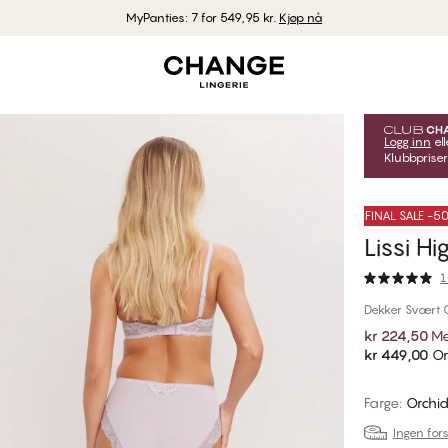
MyPanties: 7 for 549,95 kr.
Kjøp nå
Logg inn
ell
Klubbpriser
FINAL SALE -
Lissi Hi
1
Dekker Svært 
kr 224,50
Me
kr 449,00
Or
Farge
:
Orchi
Ingen fors