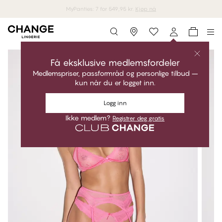
MyPanties: 7 for 549,95 kr.
Kjøp nå
Storefinder
Få eksklusive medlemsfordeler
Medlemspriser, passformråd og personlige tilbud –
kun når du er logget inn.
Logg inn
Ikke medlem?
Registrer deg gratis