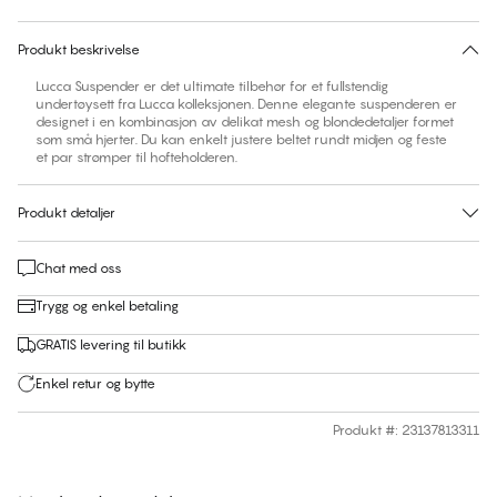
30 dagers returrett | Gratis levering til butikk
Produkt beskrivelse
Lucca Suspender er det ultimate tilbehør for et fullstendig
undertøysett fra Lucca kolleksjonen. Denne elegante suspenderen er
designet i en kombinasjon av delikat mesh og blondedetaljer formet
som små hjerter. Du kan enkelt justere beltet rundt midjen og feste
et par strømper til hofteholderen.
Produkt detaljer
Chat med oss
Trygg og enkel betaling
GRATIS levering til butikk
Enkel retur og bytte
Produkt #
:
23137813311