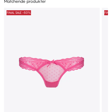
Matchende produkter
FINAL SALE -50%
FINA