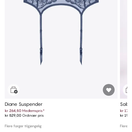
Diane Suspender
Sabi
kr 264,50
Medlemspris
*
kr 179
kr 529,00
Ordinær pris
kr 199
Flere farger tilgjengelig
Flere fa