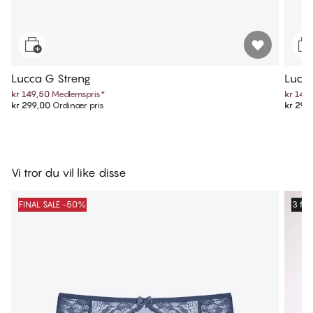
Lucca G Streng
Lucca
kr 149,50
Medlemspris
*
kr 149
kr 299,00
Ordinær pris
kr 299
Vi tror du vil like disse
FINAL SALE -50%
3 for