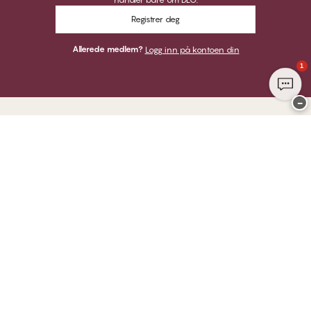
Registrer deg
Allerede medlem?
Logg inn på kontoen din
1
−
Takk for at du besøkte
CHANGE Lingerie
HER KAN DU BETALE MED
VI SENDER MED