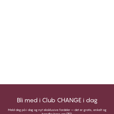
Bli med i Club CHANGE i dag
Meld deg på i dag og nyt eksklusive fordeler – det er gratis, enkelt og
handler bare om DEG.