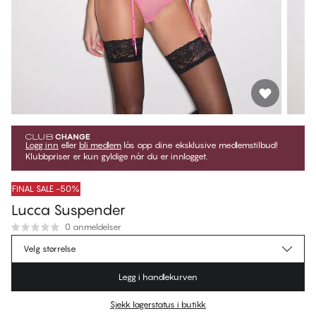
Logg inn
eller
bli medlem
lås opp dine eksklusive medlemstilbud!
Klubbpriser er kun gyldige når du er innlogget.
FINAL SALE -50%
Lucca Suspender
0 anmeldelser
kr 149,50
Medlemspris
*
Velg størrelse
kr 299,00
Ordinær pris
Legg i handlekurven
Farge
:
Hot Pink
Sjekk lagerstatus i butikk
Ingen forslag til størrelse på dette produktet