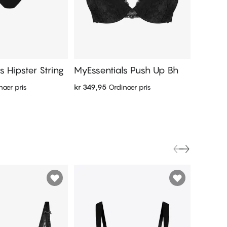
s Hipster String
MyEssentials Push Up Bh
MyEsse
nær pris
kr 349,95
Ordinær pris
kr 399,9
 handlekurven
Legg i handlekurven