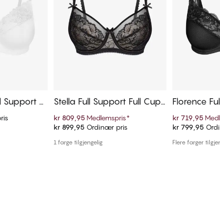
l Support F
Stella Full Support Full Cup
Florence Ful
Bh
up Bh
ris
kr 809,95
Medlemspris
*
kr 719,95
Medl
kr 899,95
Ordinær pris
kr 799,95
Ordi
ekurven
Legg i handlekurven
Legg i
1 farge tilgjengelig
Flere farger tilgje