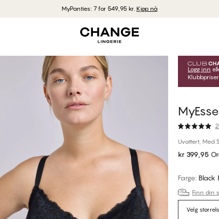
MyPanties: 7 for 549,95 kr.
Kjøp nå
Logg inn
ell
Klubbpriser
MyEssen
2
Uvattert, Med S
kr 399,95
Or
Farge
:
Black
Finn din s
Velg størrel