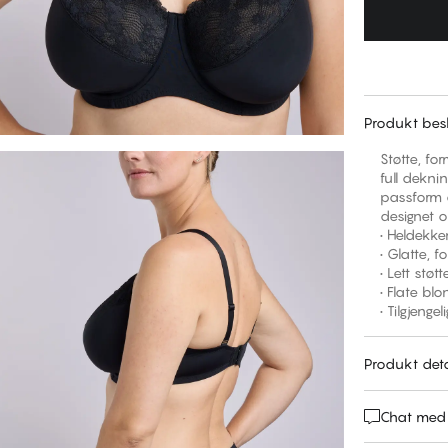
Produkt besk
Støtte, fo
full dekni
passform d
designet o
• Heldekk
• Glatte, 
• Lett stø
• Flate bl
• Tilgjeng
Produkt deta
Chat med