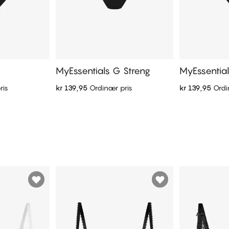
i
MyEssentials G Streng
MyEssential
ris
kr 139,95
Ordinær pris
kr 139,95
Ordi
ekurven
Legg i handlekurven
Legg i