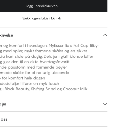
Legg i handlekurven
Sjekk lagerstatus i butikk
rivelse
rm og komfort i hverdagen. MyEssentials Full Cup tilbyr
ng med spiler, mykt formede skåler og en sikker
u kan stole på daglig. Detaljer i glatt blonde løfter
g gjør den til en ekte hverdagsfavoritt.
ende passform med formende bøyler
formede skåler for et naturlig utseende
tte for komfort hele dagen
ondedetaljer tilfører en myk touch
elig i Black Beauty, Shifting Sand og Coconut Milk
ljer
 oss