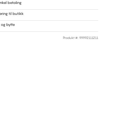
nkel betaling
ring til butikk
r og bytte
Produkt #
:
99992111211