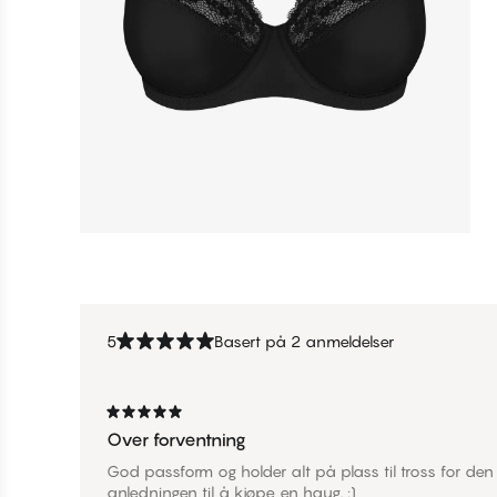
5
Basert på 2 anmeldelser
Over forventning
God passform og holder alt på plass til tross for den 
anledningen til å kjøpe en haug. :)