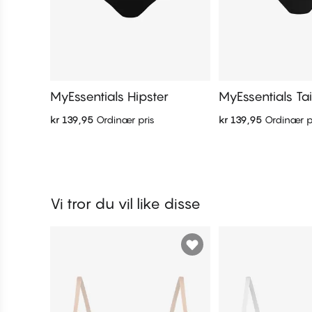
MyEssentials Hipster
MyEssentials Ta
kr 139,95
Ordinær pris
kr 139,95
Ordinær p
Legg i handlekurven
Legg i handl
Vi tror du vil like disse