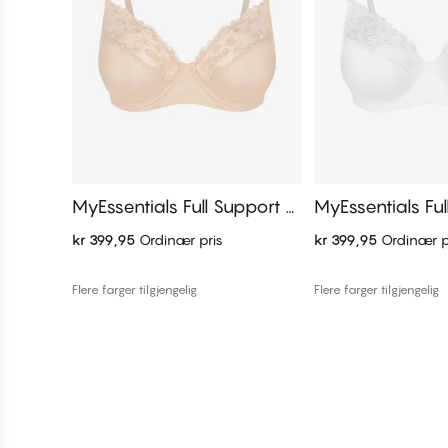
MyEssentials Full Support F
MyEssentials Ful
ull Cup Bh
ull Cup Bh
kr 399,95
Ordinær pris
kr 399,95
Ordinær p
Legg i handlekurven
Legg i handl
Flere farger tilgjengelig
Flere farger tilgjengelig