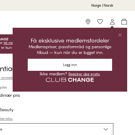
Norge | Norsk
Storefinder
Få eksklusive medlemsfordeler
er
bli medlem
lås opp dine eksklusive medlemstilbud!
Medlemspriser, passformråd og personlige
 er kun gyldige når du er innlogget.
tilbud – kun når du er logget inn.
Logg inn
tials Full Support Full Cup Bh
Ikke medlem?
Registrer deg gratis
 anmeldelser
piler
dinær pris
 Beauty
tørrelse
se