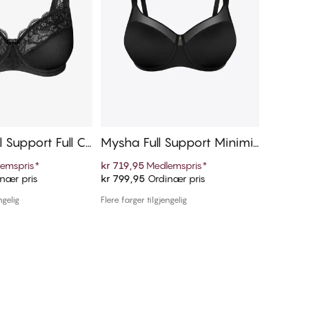
l Support Full C
Mysha Full Support Minimiz
MySeam
er Bh
emspris
*
kr 719,95
Medlemspris
*
kr 539,9
nær pris
kr 799,95
Ordinær pris
kr 599,9
 handlekurven
Legg i handlekurven
ngelig
Flere farger tilgjengelig
Flere farger