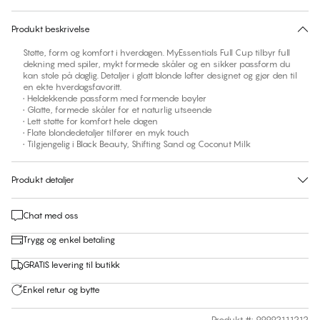
30 dagers returrett | Gratis levering til butikk
Produkt beskrivelse
Støtte, form og komfort i hverdagen. MyEssentials Full Cup tilbyr full
dekning med spiler, mykt formede skåler og en sikker passform du
kan stole på daglig. Detaljer i glatt blonde løfter designet og gjør den til
en ekte hverdagsfavoritt.
• Heldekkende passform med formende bøyler
• Glatte, formede skåler for et naturlig utseende
• Lett støtte for komfort hele dagen
• Flate blondedetaljer tilfører en myk touch
• Tilgjengelig i Black Beauty, Shifting Sand og Coconut Milk
Produkt detaljer
Chat med oss
Trygg og enkel betaling
GRATIS levering til butikk
Enkel retur og bytte
Produkt #
:
99992111212