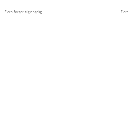
Flere farger tilgjengelig
Flere fa