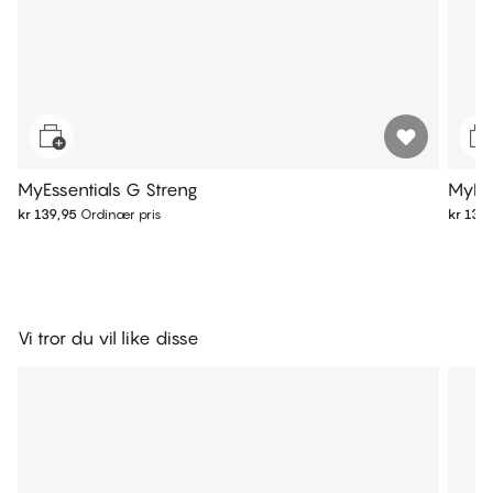
MyEssentials G Streng
MyEss
kr 139,95
Ordinær pris
kr 139
Vi tror du vil like disse