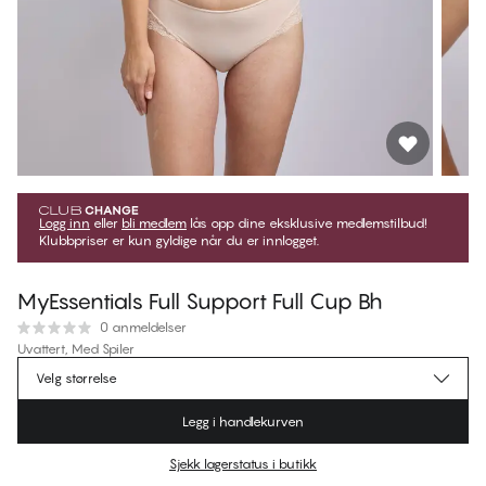
Logg inn
eller
bli medlem
lås opp dine eksklusive medlemstilbud!
Klubbpriser er kun gyldige når du er innlogget.
MyEssentials Full Support Full Cup Bh
0 anmeldelser
Uvattert, Med Spiler
Velg størrelse
kr 399,95
Ordinær pris
Legg i handlekurven
Farge
:
Shifting Sand
Sjekk lagerstatus i butikk
Finn din størrelse