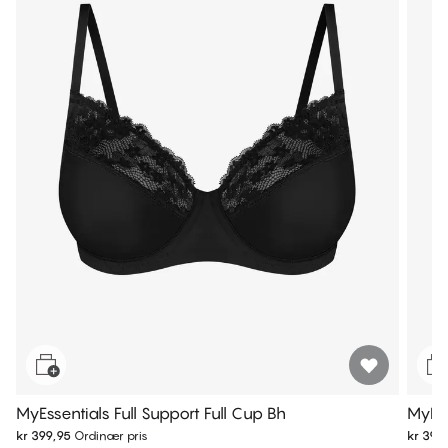
MyEssentials Full Support Full Cup Bh
MyEss
kr 399,95
Ordinær pris
kr 399