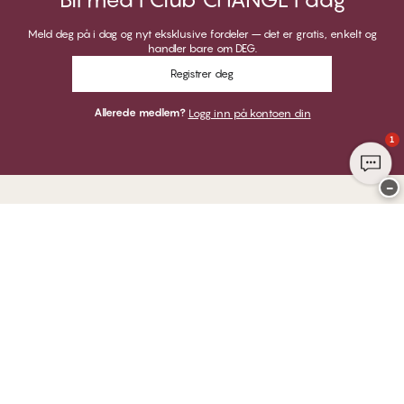
Meld deg på i dag og nyt eksklusive fordeler – det er gratis, enkelt og
handler bare om DEG.
Registrer deg
Allerede medlem?
Logg inn på kontoen din
1
−
Takk for at du besøkte
CHANGE Lingerie
HER KAN DU BETALE MED