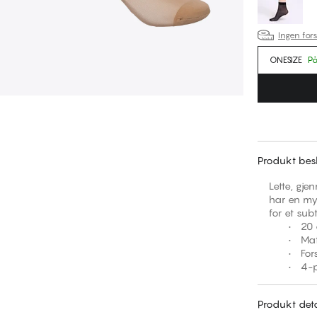
Ingen fors
ONESIZE
På
Produkt besk
Lette, gj
har en myk
for et subt
• 20 den
• Matt fi
• Forster
• 4-pakn
Produkt deta