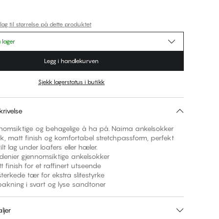
lag til størrelse på dette produktet
 lager
Legg i handlekurven
Sjekk lagerstatus i butikk
rivelse
ennomsiktige og behagelige å ha på. Naima ankelsokker
, matt finish og komfortabel stretchpassform, perfekt
ilt lag under loafers eller hæler.
ier gjennomsiktige ankelsokker
nish for et raffinert utseende
kede tær for ekstra slitestyrke
ing i svart og lyse sandtoner
ljer