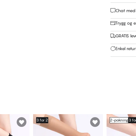
Chat med
Trygg og e
GRATIS leve
Enkel retu
3 for 2
2-pakning
3 fo