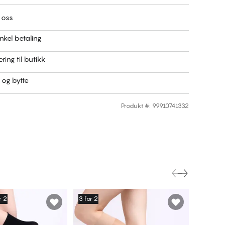
 oss
nkel betaling
ring til butikk
r og bytte
Produkt #
:
99910741332
r 2
3 for 2
3 for 2
Ul