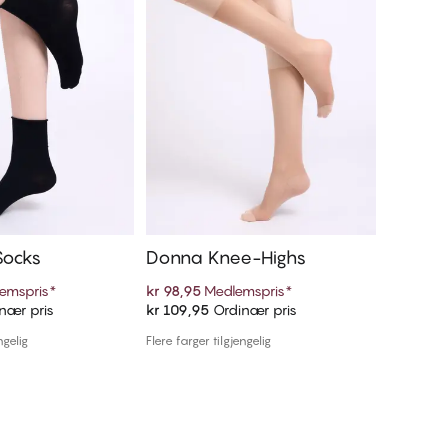
Socks
Donna Knee-Highs
Silvia 
emspris
*
kr 98,95
Medlemspris
*
kr 125,9
nær pris
kr 109,95
Ordinær pris
kr 139,9
 handlekurven
Legg i handlekurven
ngelig
Flere farger tilgjengelig
1 farge tilg