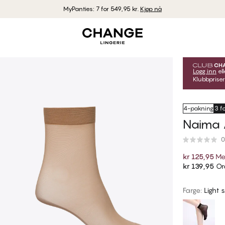
MyPanties: 7 for 549,95 kr.
Kjøp nå
Logg inn
ell
Klubbpriser
4-pakning
3 f
Naima 
0
kr 125,95
Me
kr 139,95
Ord
Farge
:
Light 