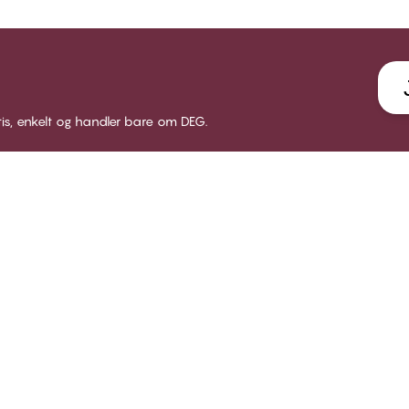
tis, enkelt og handler bare om DEG.
LUB CHANGE
SERVICE
VÅRT 
 Club Change
Leveranse
Om CHA
dlemsbetingelser
Returer
Butikke
i medlem
Gavekort
Bærekr
gg inn
Få en bh tilpasning
B2B
FAQ - ofte stilte spørsmål