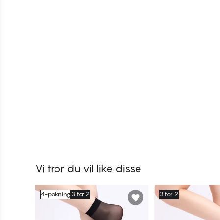
Vi tror du vil like disse
4-pakning
3 for 2
3 for 2