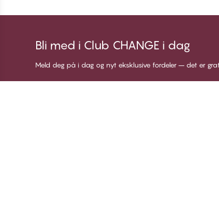
Bli med i Club CHANGE i dag
Meld deg på i dag og nyt eksklusive fordeler – det er gra
Takk for at du besøkte
C
CHANGE Lingerie
Om
Me
Bl
Lo