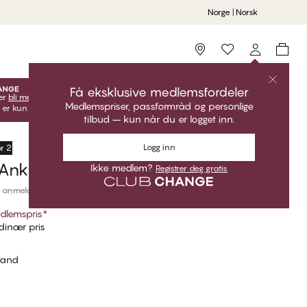
Norge | Norsk
Storefinder
Få eksklusive medlemsfordeler
er
bli medlem
lås opp dine eksklusive medlemstilbud!
Medlemspriser, passformråd og personlige
 er kun gyldige når du er innlogget.
tilbud – kun når du er logget inn.
Logg inn
or 2
Ankle Socks
Ikke medlem?
Registrer deg gratis
 anmeldelser
dlemspris
*
inær pris
sand