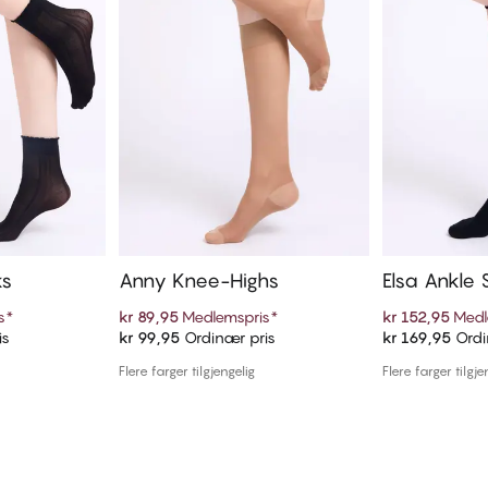
ks
Anny Knee-Highs
Elsa Ankle 
s
*
kr 89,95
Medlemspris
*
kr 152,95
Medl
is
kr 99,95
Ordinær pris
kr 169,95
Ordi
ekurven
Legg i handlekurven
Legg i
Flere farger tilgjengelig
Flere farger tilgje