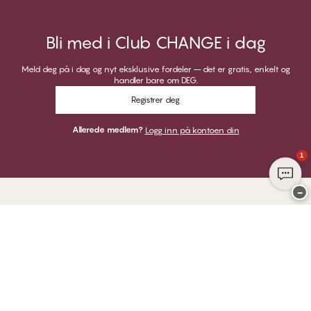
Bli med i Club CHANGE i dag
Meld deg på i dag og nyt eksklusive fordeler – det er gratis, enkelt og
handler bare om DEG.
Registrer deg
Allerede medlem?
Logg inn på kontoen din
1
−
Takk for at du besøkte
CHANGE Lingerie
HER KAN DU BETALE MED