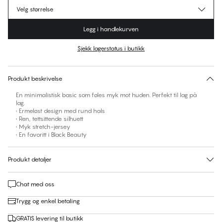
Velg størrelse
Legg i handlekurven
Sjekk lagerstatus i butikk
Ingen forslag til størrelse på dette produktet
30 dagers returrett | Gratis levering til butikk
Produkt beskrivelse
En minimalistisk basic som føles myk mot huden. Perfekt til lag på
lag.
• Ermeløst design med rund hals
• Ren, tettsittende silhuett
• Myk stretch-jersey
• En favoritt i Black Beauty
Produkt detaljer
Chat med oss
Trygg og enkel betaling
GRATIS levering til butikk