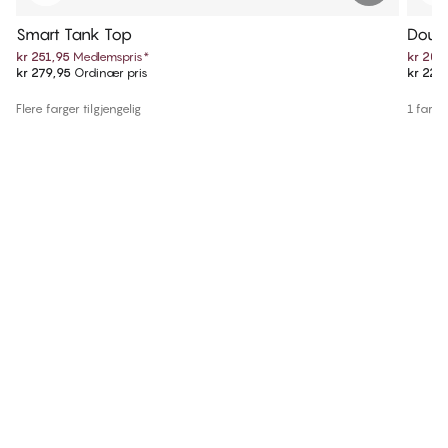
Smart Tank Top
Doubl
kr 251,95
Medlemspris
*
kr 206
kr 279,95
Ordinær pris
kr 229
Flere farger tilgjengelig
1 farge 