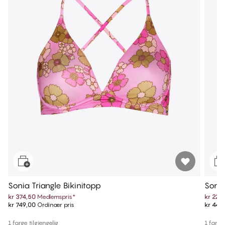
Sonia Triangle Bikinitopp
Sonia
kr 374,50
Medlemspris
*
kr 224
kr 749,00
Ordinær pris
kr 449
1 farge tilgjengelig
1 farge 