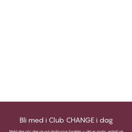
Bli med i Club CHANGE i dag
Meld deg på i dag og nyt eksklusive fordeler – det er gratis, enkelt og