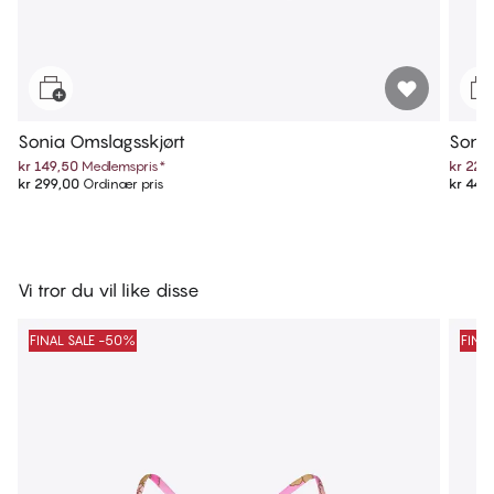
Sonia Omslagsskjørt
Sonia
kr 149,50
Medlemspris
*
kr 224
kr 299,00
Ordinær pris
kr 449
Vi tror du vil like disse
FINAL SALE -50%
FINA