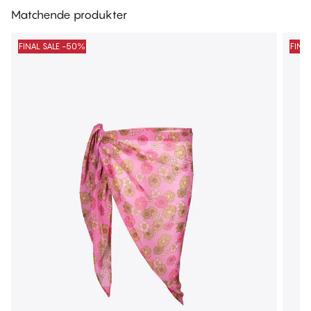
Matchende produkter
FINAL SALE -50%
FINA