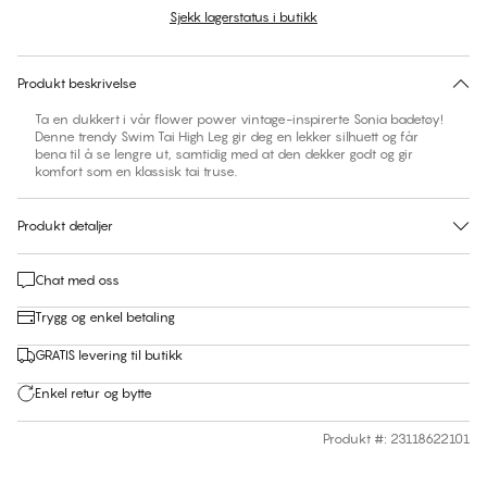
Sjekk lagerstatus i butikk
Ingen forslag til størrelse på dette produktet
30 dagers returrett | Gratis levering til butikk
Produkt beskrivelse
Ta en dukkert i vår flower power vintage-inspirerte Sonia badetøy!
Denne trendy Swim Tai High Leg gir deg en lekker silhuett og får
bena til å se lengre ut, samtidig med at den dekker godt og gir
komfort som en klassisk tai truse.
Produkt detaljer
Chat med oss
Trygg og enkel betaling
GRATIS levering til butikk
Enkel retur og bytte
Produkt #
:
23118622101