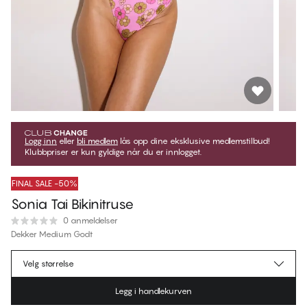
Logg inn
eller
bli medlem
lås opp dine eksklusive medlemstilbud!
Klubbpriser er kun gyldige når du er innlogget.
FINAL SALE -50%
Sonia Tai Bikinitruse
0 anmeldelser
Dekker Medium Godt
kr 209,50
Medlemspris
*
Velg størrelse
kr 419,00
Ordinær pris
Legg i handlekurven
Farge
:
Tropical Rain