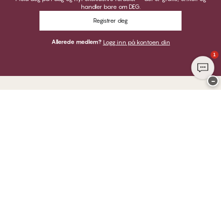
handler bare om DEG.
Registrer deg
Allerede medlem?
Logg inn på kontoen din
1
−
Takk for at du besøkte
CHANGE Lingerie
HER KAN DU BETALE MED
VI SENDER MED