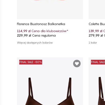
Florence Biustonosz Balkonetka
Colette Bi
114,99 zł
Cena dla klubowiczów
*
139,99 zł
C
229,99 zł
Cena regularna
279,99 zł
C
Dodaj do koszyka
Więcej dostępnych kolorów
1 kolor
FINAL SALE -50%
FINAL SAL