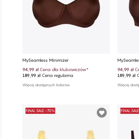
MySeamless Minimizer
MySeamles
94,99 zł
Cena dla klubowiczów
*
94,99 zł
C
189,99 zł
Cena regularna
189,99 zł
C
Dodaj do koszyka
Więcej dostępnych kolorów
Więcej dost
FINAL SALE -70%
FINAL SAL