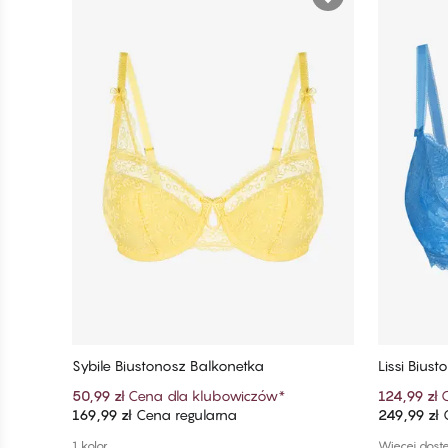
Sybile Biustonosz Balkonetka
Lissi Bius
50,99 zł
Cena dla klubowiczów
*
124,99 zł
169,99 zł
Cena regularna
249,99 zł
C
Dodaj do koszyka
1 kolor
Więcej dost