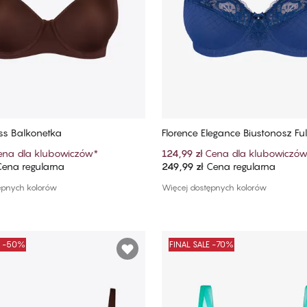
s Balkonetka
Florence Elegance Biustonosz Ful
ull Cup
ena dla klubowiczów
*
124,99 zł
Cena dla klubowiczó
ena regularna
249,99 zł
Cena regularna
Dodaj do koszyka
Dodaj do koszyka
ępnych kolorów
Więcej dostępnych kolorów
E -50%
FINAL SALE -70%