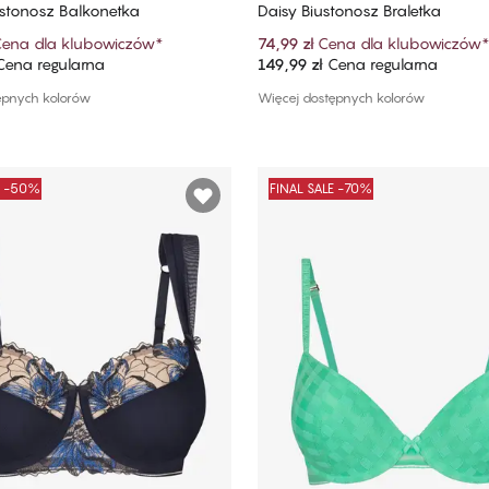
ustonosz Balkonetka
Daisy Biustonosz Braletka
ena dla klubowiczów
*
74,99 zł
Cena dla klubowiczów
*
ena regularna
149,99 zł
Cena regularna
Dodaj do koszyka
Dodaj do koszyka
ępnych kolorów
Więcej dostępnych kolorów
E -50%
FINAL SALE -70%