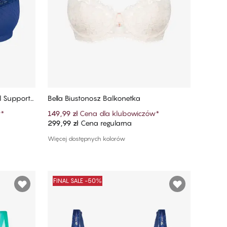
l Support F
Bella Biustonosz Balkonetka
w
*
149,99 zł
Cena dla klubowiczów
*
299,99 zł
Cena regularna
Dodaj do koszyka
Więcej dostępnych kolorów
FINAL SALE -50%