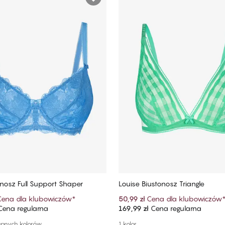
tonosz Full Support Shaper
Louise Biustonosz Triangle
Cena dla klubowiczów
*
50,99 zł
Cena dla klubowiczów
ena regularna
169,99 zł
Cena regularna
Dodaj do koszyka
Dodaj do koszyka
ępnych kolorów
1 kolor