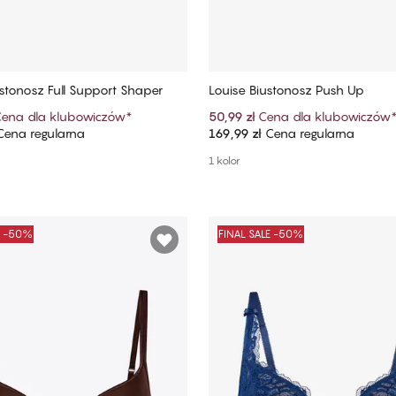
ustonosz Full Support Shaper
Louise Biustonosz Push Up
ena dla klubowiczów
*
50,99 zł
Cena dla klubowiczów
ena regularna
169,99 zł
Cena regularna
Dodaj do koszyka
Dodaj do koszyka
1 kolor
E -50%
FINAL SALE -50%