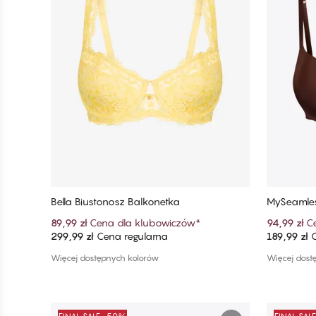
Bella Biustonosz Balkonetka
MySeamles
89,99 zł
Cena dla klubowiczów
*
94,99 zł
C
299,99 zł
Cena regularna
189,99 zł
C
Dodaj do koszyka
Więcej dostępnych kolorów
Więcej dost