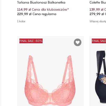
Tatiana Biustonosz Balkonetka
Colette Bi
114,99 zł
Cena dla klubowiczów
*
139,99 zł
C
229,99 zł
Cena regularna
279,99 zł
C
Dodaj do koszyka
1 kolor
Więcej dost
FINAL SALE -50%
FINAL SAL