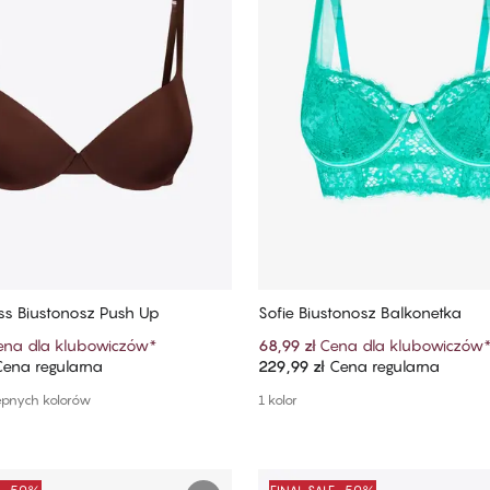
s Biustonosz Push Up
Sofie Biustonosz Balkonetka
ena dla klubowiczów
*
68,99 zł
Cena dla klubowiczów
ena regularna
229,99 zł
Cena regularna
Dodaj do koszyka
Dodaj do koszyka
ępnych kolorów
1 kolor