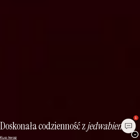
1
Doskonała codzienność z
jedwabiem
−
Kup teraz