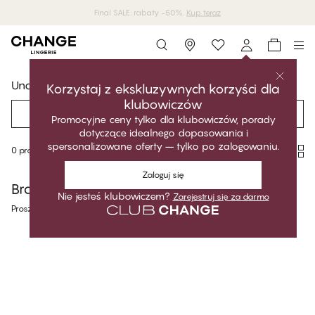
Final SALE: rabaty -50%.
Kup teraz
Storefinder
Underwear
Korzystaj z ekskluzywnych korzyści dla
klubowiczów
Filtr
Zalecany
Promocyjne ceny tylko dla klubowiczów, porady
dotyczące idealnego dopasowania i
spersonalizowane oferty – tylko po zalogowaniu.
0 produktów
Zaloguj się
Brak wyników
Nie jesteś klubowiczem?
Zarejestruj się za darmo
Proszę wyszukać coś innego.