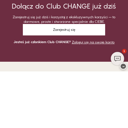
Dołącz do Club CHANGE już dziś
Zarejestruj się już dziś i korzystaj z ekskluzywnych korzyści – to
darmowe, proste i stworzone specjalnie dla CIEBIE.
Zarejestruj się
Jesteś już członkiem Club CHANGE?
Zaloguj się na swoje konto
1
−
Dziękujemy za odwiedzenie
CHANGE Lingerie
PŁATNOŚĆ