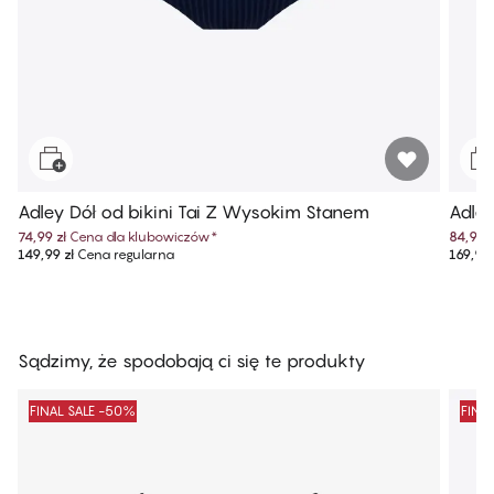
Adley Dół od bikini Tai Z Wysokim Stanem
Adley
74,99 zł
Cena dla klubowiczów
*
84,99 z
149,99 zł
Cena regularna
169,99 
Sądzimy, że spodobają ci się te produkty
FINAL SALE -50%
FINA