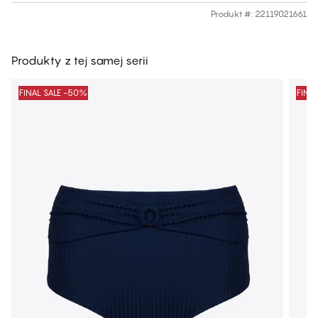
Produkt #
:
22119021661
Produkty z tej samej serii
FINAL SALE -50%
FINA