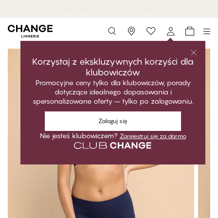
MyPanties: 5 za 169,99 zł.
Kup teraz
Storefinder
Korzystaj z ekskluzywnych korzyści dla
klubowiczów
Promocyjne ceny tylko dla klubowiczów, porady
dotyczące idealnego dopasowania i
spersonalizowane oferty – tylko po zalogowaniu.
Zaloguj się
Nie jesteś klubowiczem?
Zarejestruj się za darmo