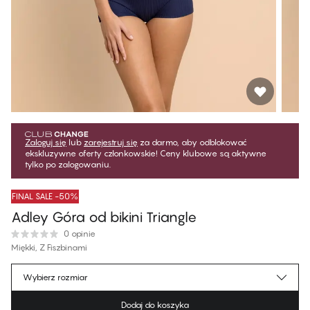
Zaloguj się
lub
zarejestruj się
za darmo, aby odblokować
ekskluzywne oferty członkowskie! Ceny klubowe są aktywne
tylko po zalogowaniu.
FINAL SALE -50%
Adley Góra od bikini Triangle
0 opinie
Miękki, Z Fiszbinami
99,99 zł
Cena dla klubowiczów
*
Wybierz rozmiar
199,99 zł
Cena regularna
Dodaj do koszyka