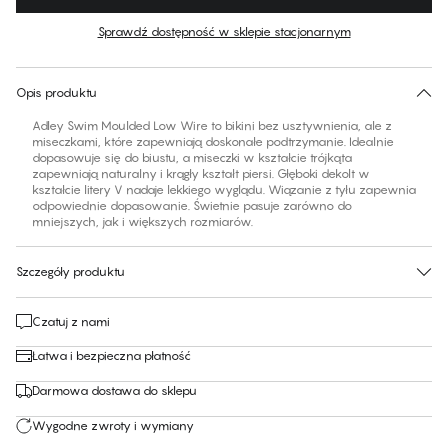
Kolor
:
Eclipse
Sprawdź dostępność w sklepie stacjonarnym
Znajdź swój rozmiar
30 dni na zwrot | Bezpłatna dostawa do sklepu
Opis produktu
Adley Swim Moulded Low Wire to bikini bez usztywnienia, ale z
miseczkami, które zapewniają doskonałe podtrzymanie. Idealnie
dopasowuje się do biustu, a miseczki w kształcie trójkąta
zapewniają naturalny i krągły kształt piersi. Głęboki dekolt w
kształcie litery V nadaje lekkiego wyglądu. Wiązanie z tyłu zapewnia
odpowiednie dopasowanie. Świetnie pasuje zarówno do
mniejszych, jak i większych rozmiarów.
Szczegóły produktu
Czatuj z nami
Łatwa i bezpieczna płatność
Darmowa dostawa do sklepu
Wygodne zwroty i wymiany