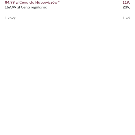
84,99 zł
Cena dla klubowiczów
*
119,99 
169,99 zł
Cena regularna
239,99 
1 kolor
1 kolor