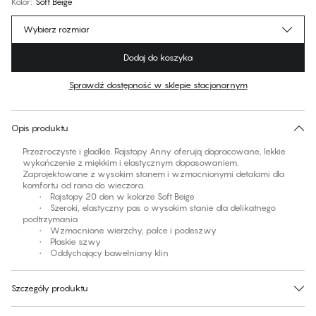
Kolor
:
Soft Beige
Wybierz rozmiar
Dodaj do koszyka
Sprawdź dostępność w sklepie stacjonarnym
Brak sugerowanego rozmiaru dla tego produktu
30 dni na zwrot | Bezpłatna dostawa do sklepu
Opis produktu
Przezroczyste i gładkie. Rajstopy Anny oferują dopracowane, lekkie
wykończenie z miękkim i elastycznym dopasowaniem.
Zaprojektowane z wysokim stanem i wzmocnionymi detalami dla
komfortu od rana do wieczora.
• Rajstopy 20 den w kolorze Soft Beige
• Szeroki, elastyczny pas o wysokim stanie dla delikatnego
podtrzymania
• Wzmocnione wierzchy, palce i podeszwy
• Płaskie szwy
• Oddychający bawełniany klin
Szczegóły produktu