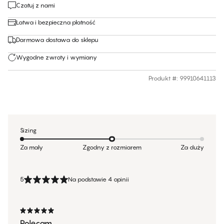
Czatuj z nami
Łatwa i bezpieczna płatność
Darmowa dostawa do sklepu
Wygodne zwroty i wymiany
Produkt #
:
99910641113
Sizing
Za mały
Zgodny z rozmiarem
Za duży
5
Na podstawie 4 opinii
Polecam