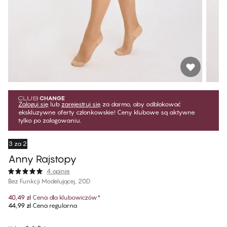
Zaloguj się
lub
zarejestruj się
za darmo, aby odblokować
ekskluzywne oferty członkowskie! Ceny klubowe są aktywne
tylko po zalogowaniu.
3 za 2
Anny​ Rajstopy
4 opinie
Bez Funkcji Modelującej, 20D
40,49 zł
Cena dla klubowiczów
*
44,99 zł
Cena regularna