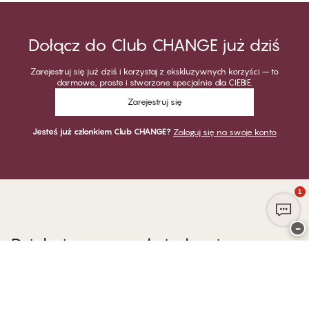
Dołącz do Club CHANGE już dziś
Zarejestruj się już dziś i korzystaj z ekskluzywnych korzyści – to
darmowe, proste i stworzone specjalnie dla CIEBIE.
Zarejestruj się
Jesteś już członkiem Club CHANGE?
Zaloguj się na swoje konto
1
−
Dziękujemy za odwiedzenie
CHANGE Lingerie
PŁATNOŚĆ