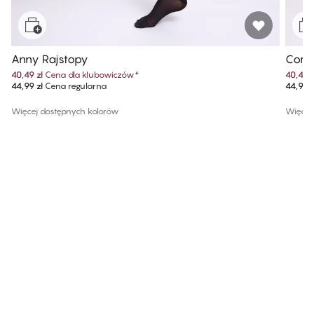
Anny Rajstopy
Cora​
40,49 zł
Cena dla klubowiczów
*
40,49 z
44,99 zł
Cena regularna
44,99 z
Więcej dostępnych kolorów
Więcej