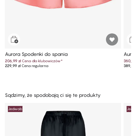
Aurora Spodenki do spania
Auror
206,99 zł
Cena dla klubowiczów
*
350,99 
229,99 zł
Cena regularna
389,99 
Sądzimy, że spodobają ci się te produkty
Jedwab
Jed