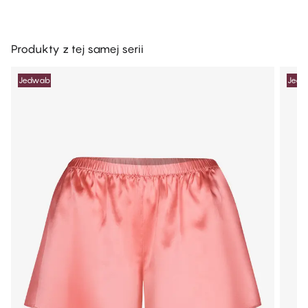
Produkty z tej samej serii
Jedwab
Jed