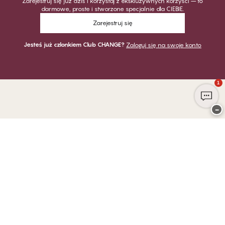
Zarejestruj się już dziś i korzystaj z ekskluzywnych korzyści – to
darmowe, proste i stworzone specjalnie dla CIEBIE.
Zarejestruj się
Jesteś już członkiem Club CHANGE?
Zaloguj się na swoje konto
1
−
Dziękujemy za odwiedzenie
CHANGE Lingerie
PŁATNOŚĆ
DOSTAWA