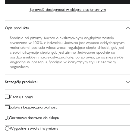
Kolor
:
Candlelight Peach
Sprawdź dostępność w sklepie stacjonarnym
Brak sugerowanego rozmiaru dla tego produktu
30 dni na zwrot | Bezpłatna dostawa do sklepu
Opis produktu
Spodnie od piżamy Aurora o eksluzywnym wyglądzie zostały
stworzone w 100% z jedwabiu. Jedwab jest wysoce oddychającym
materiałem i posiada właściwości regulujące ciepło, chłodzi, gdy jest
ciepło i utrzymuje ciepło, gdy jest zimno. Jedwabne spodnie są
bardzo miękkie i mają elastyczną talię, co sprawia, że są niezwykle
wygodne w noszeniu. Spodnie w klasycznym stylu z szerokimi
nogawkami.
Szczegóły produktu
Czatuj z nami
Łatwa i bezpieczna płatność
Darmowa dostawa do sklepu
Wygodne zwroty i wymiany