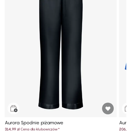
Aurora Spodnie piżamowe
Auro
314,99 zł
Cena dla klubowiczów
*
206,99 