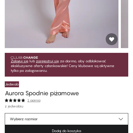
Zaloguj się
lub
zarejestruj się
za darmo, aby odblokować
ekskluzywne oferty członkowskie! Ceny klubowe są aktywne
tylko po zalogowaniu.
Jedwab
Aurora Spodnie piżamowe
1 opinia
z jedwabiu
314,99 zł
Cena dla klubowiczów
*
Wybierz rozmiar
349,99 zł
Cena regularna
Dodaj do koszyka