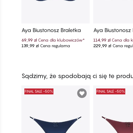
Aya Biustonosz Braletka
Aya Biustonosz
69,99 zł
Cena dla klubowiczów
*
114,99 zł
Cena dla 
139,99 zł
Cena regularna
229,99 zł
Cena regu
Dodaj do koszyka
Dodaj do ko
Sądzimy, że spodobają ci się te prod
FINAL SALE -50%
FINAL SALE -50%