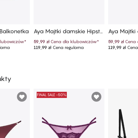
 Balkonetka
Aya Majtki damskie Hipste
Aya Majtki 
r String
Mini
klubowiczów
*
59,99 zł
Cena dla klubowiczów
*
59,99 zł
Cena 
larna
119,99 zł
Cena regularna
119,99 zł
Cena 
szyka
Dodaj do koszyka
Dodaj
ukty
FINAL SALE -50%