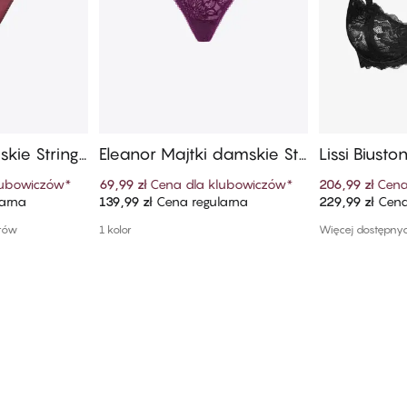
kie String​
Eleanor Majtki damskie Stri
Lissi Biust
ng​ Z Wysokim Stanem
lubowiczów
*
69,99 zł
Cena dla klubowiczów
*
206,99 zł
Cena
arna
139,99 zł
Cena regularna
229,99 zł
Cena
szyka
Dodaj do koszyka
Dodaj
orów
1 kolor
Więcej dostępny