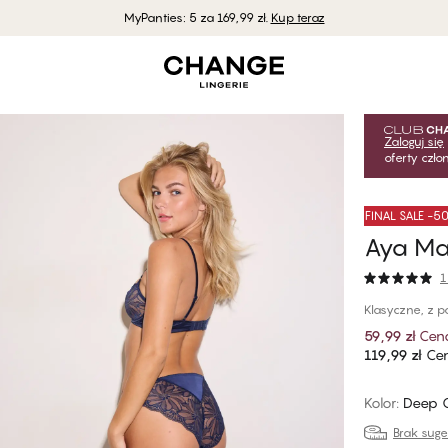
MyPanties: 5 za 169,99 zł.
Kup teraz
Zaloguj się
oferty czł
FINAL SALE -
Aya Maj
1
Klasyczne, z p
59,99 zł
Cen
119,99 zł
Cen
Kolor
:
Deep 
Brak sug