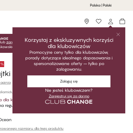
Polska | Polski
Storefinder
Korzystaj z ekskluzywnych korzyści
lub
zarejestruj się
za darmo, aby odblokować ekskluzywne
dla klubowiczów
onkowskie! Ceny klubowe są aktywne tylko po zalogowaniu.
Promocyjne ceny tylko dla klubowiczów,
porady dotyczące idealnego dopasowania i
spersonalizowane oferty – tylko po
50%
zalogowaniu.
tki damskie Tai
Zaloguj się
 opinia
Nie jesteś klubowiczem?
oliamidu
Zarejestruj się za darmo
a dla klubowiczów
*
a regularna
Ocean
erowanego rozmiaru dla tego produktu