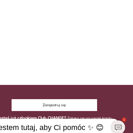
Zarejestruj się
esteś już członkiem Club CHANGE?
Zaloguj się na swoje konto
1
estem tutaj, aby Ci pomóc ✨ 😊