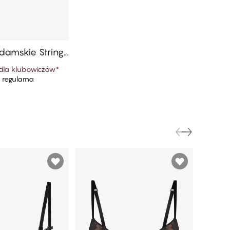
damskie String​
dla klubowiczów
*
regularna
 do koszyka
FINAL S