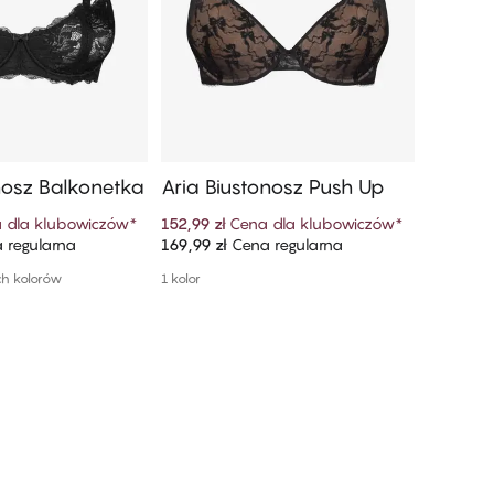
onosz Balkonetka
Aria Biustonosz Push Up
Bella 
a
 dla klubowiczów
*
152,99 zł
Cena dla klubowiczów
*
149,99 zł
 regularna
169,99 zł
Cena regularna
299,99 z
 do koszyka
Dodaj do koszyka
ch kolorów
1 kolor
Więcej do