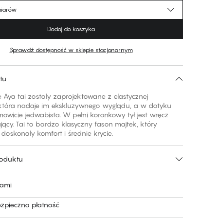
miarów
Dodaj do koszyka
Sprawdź dostępność w sklepie stacjonarnym
tu
 Aya tai zostały zaprojektowane z elastycznej
 która nadaje im ekskluzywnego wyglądu, a w dotyku
mowicie jedwabista. W pełni koronkowy tył jest wręcz
ący. Tai to bardzo klasyczny fason majtek, który
doskonały komfort i średnie krycie.
roduktu
nami
ezpieczna płatność