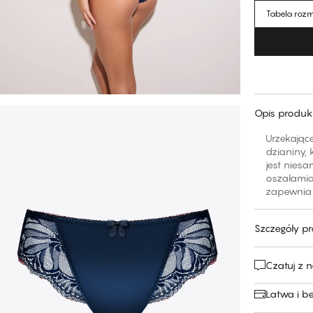
Tabela roz
Opis produk
Urzekające
dzianiny,
jest niesa
oszałamiaj
zapewnia 
Szczegóły p
Czatuj z 
Łatwa i b