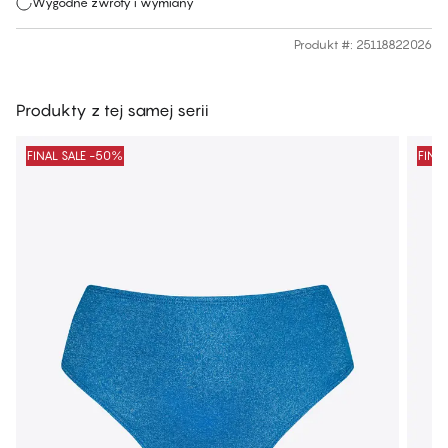
Wygodne zwroty i wymiany
Produkt #
:
25118822026
Produkty z tej samej serii
FINAL SALE -50%
FINA