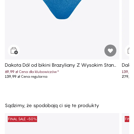
Dakota Dół od bikini Brazyliany Z Wysokim Stane
Dakot
m
69,99 zł
Cena dla klubowiczów
*
139,99 
139,99 zł
Cena regularna
279,99 
Sądzimy, że spodobają ci się te produkty
FINAL SALE -50%
FINA