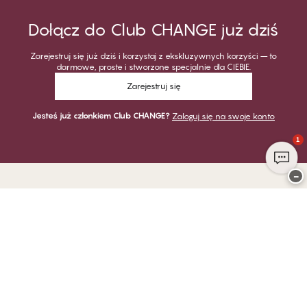
Dołącz do Club CHANGE już dziś
Zarejestruj się już dziś i korzystaj z ekskluzywnych korzyści – to
darmowe, proste i stworzone specjalnie dla CIEBIE.
Zarejestruj się
Jesteś już członkiem Club CHANGE?
Zaloguj się na swoje konto
1
−
Dziękujemy za odwiedzenie
CHANGE Lingerie
PŁATNOŚĆ