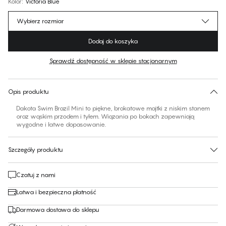
Kolor
:
Victoria Blue
Wybierz rozmiar
Dodaj do koszyka
Sprawdź dostępność w sklepie stacjonarnym
Brak sugerowanego rozmiaru dla tego produktu
30 dni na zwrot | Bezpłatna dostawa do sklepu
Opis produktu
Dakota Swim Brazil Mini to piękne, brokatowe majtki z niskim stanem
oraz wąskim przodem i tyłem. Wiązania po bokach zapewniają
wygodne i łatwe dopasowanie.
Szczegóły produktu
Czatuj z nami
Łatwa i bezpieczna płatność
Darmowa dostawa do sklepu