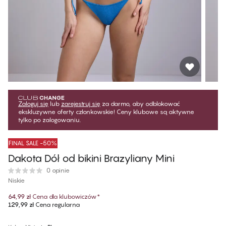
Zaloguj się
lub
zarejestruj się
za darmo, aby odblokować
ekskluzywne oferty członkowskie! Ceny klubowe są aktywne
tylko po zalogowaniu.
FINAL SALE -50%
Dakota Dół od bikini Brazyliany Mini
0 opinie
Niskie
64,99 zł
Cena dla klubowiczów
*
129,99 zł
Cena regularna