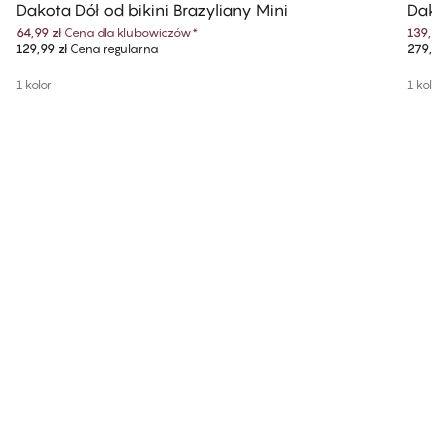
Dakota Dół od bikini Brazyliany Mini
Dakot
64,99 zł
Cena dla klubowiczów
*
139,99 
129,99 zł
Cena regularna
279,99 
1 kolor
1 kolor